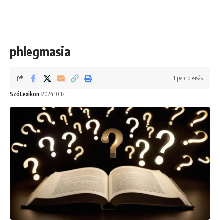
phlegmasia
1 perc olvasás
SzóLexikon
2024.10.12.