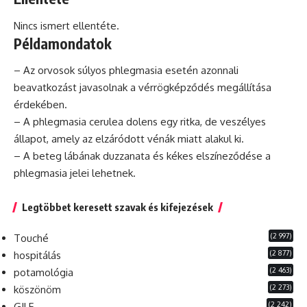
Nincs ismert ellentéte.
Példamondatok
– Az orvosok súlyos phlegmasia esetén azonnali
beavatkozást javasolnak a vérrögképződés megállítása
érdekében.
– A phlegmasia cerulea dolens egy ritka,
de
veszélyes
állapot, amely az elzáródott vénák miatt alakul ki.
– A beteg lábának duzzanata és kékes elszíneződése a
phlegmasia jelei lehetnek.
Legtöbbet keresett szavak és kifejezések
(2 997)
Touché
(2 877)
hospitálás
(2 463)
potamológia
(2 273)
köszönöm
(2 242)
GILF