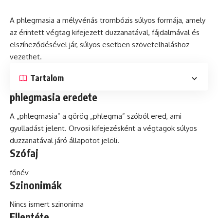
A phlegmasia a mélyvénás trombózis súlyos formája, amely
az érintett végtag kifejezett duzzanatával, fájdalmával
és
elszíneződésével jár, súlyos esetben szövetelhaláshoz
vezethet.
Tartalom
phlegmasia eredete
A „phlegmasia” a görög „phlegma” szóból ered, ami
gyulladást jelent. Orvosi kifejezésként a végtagok súlyos
duzzanatával járó állapotot jelöli.
Szófaj
főnév
Szinonimák
Nincs ismert szinonima
Ellentéte