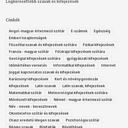
Legkeresettebb szavak és kifejezések
Címkék
Angol-magyar értelmező szótár
E-számok
Egészség
Emberi tulajdonságok
Filozófiai szavak és kifejezések szótára
Fizikai kifejezések
Francia - magyar szótár
Földrajzi kifejezések szótára
Geológiai kifejezések szótára
gyógyászati kifejezések
Időmértékes verselés
Informatikai kifejezések
Internet
Joggal kapcsolatos szavak és kifejezések
Karácsonyi kifejezések
Kert és növénygondozás
kifejezések
Latin szavak
Latin szavak, kifejezések
Matematikai szótár
Meteorológiai kifejezések szótára
Művészeti kifejezések
Német - magyar értelmező szótár
Név - nevek - keresztnevek
Okostelefon szótár és kifejezések
Olasz eredetű idegen szavak
Ps‮gólohciz‬ia s‮átóz‬r
Régies szavak
Rímfajták
Rövidítések