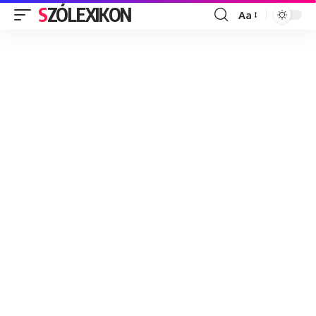
SZÓLEXIKON
Aa
Font
Resizer