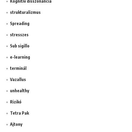
Kognitív disszonancia
strukturalizmus
Spreading
stresszes
Sub sigillo
e-learning
terminál
Vazallus
unhealthy
Rizikó
Tetra Pak
Ajtony