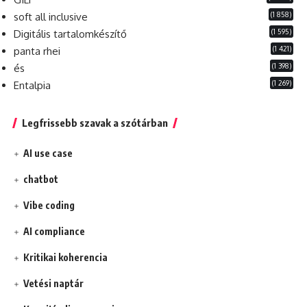
(1 858)
soft all inclusive
(1 595)
Digitális tartalomkészítő
(1 421)
panta rhei
(1 398)
és
(1 269)
Entalpia
Legfrissebb szavak a szótárban
AI use case
chatbot
Vibe coding
AI compliance
Kritikai koherencia
Vetési naptár