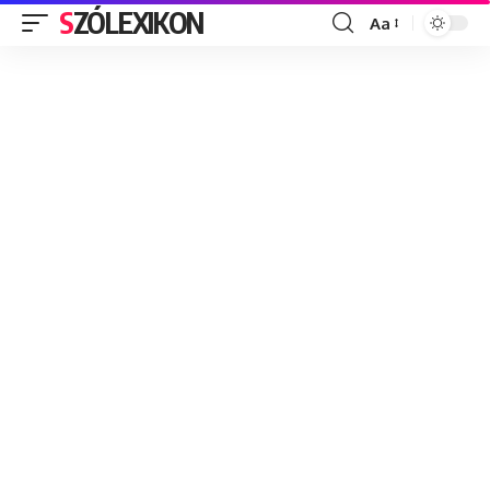
SZÓLEXIKON
Aa
Font
Resizer