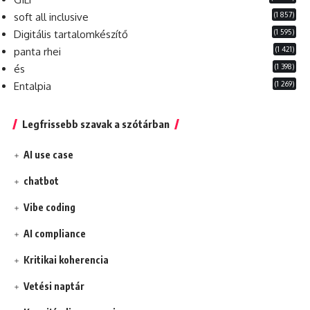
(1 857)
soft all inclusive
(1 595)
Digitális tartalomkészítő
(1 421)
panta rhei
(1 398)
és
(1 269)
Entalpia
Legfrissebb szavak a szótárban
AI use case
chatbot
Vibe coding
AI compliance
Kritikai koherencia
Vetési naptár