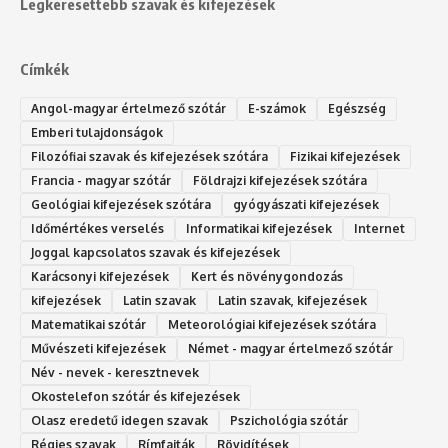
Legkeresettebb szavak és kifejezések
Címkék
Angol-magyar értelmező szótár
E-számok
Egészség
Emberi tulajdonságok
Filozófiai szavak és kifejezések szótára
Fizikai kifejezések
Francia - magyar szótár
Földrajzi kifejezések szótára
Geológiai kifejezések szótára
gyógyászati kifejezések
Időmértékes verselés
Informatikai kifejezések
Internet
Joggal kapcsolatos szavak és kifejezések
Karácsonyi kifejezések
Kert és növénygondozás
kifejezések
Latin szavak
Latin szavak, kifejezések
Matematikai szótár
Meteorológiai kifejezések szótára
Művészeti kifejezések
Német - magyar értelmező szótár
Név - nevek - keresztnevek
Okostelefon szótár és kifejezések
Olasz eredetű idegen szavak
Ps‮gólohciz‬ia s‮átóz‬r
Régies szavak
Rímfajták
Rövidítések