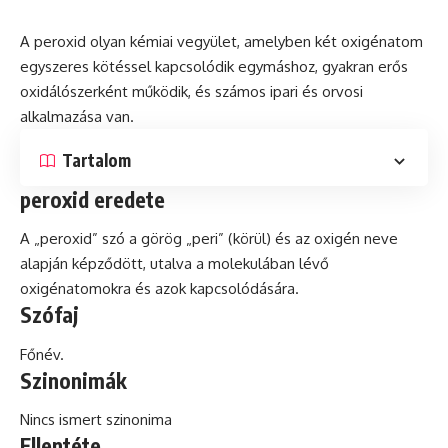
A peroxid olyan kémiai vegyület, amelyben két oxigénatom
egyszeres kötéssel kapcsolódik egymáshoz, gyakran erős
oxidálószerként működik,
és
számos ipari és orvosi
alkalmazása van.
Tartalom
peroxid eredete
A „peroxid”
szó
a görög „peri” (körül) és az oxigén neve
alapján képződött, utalva a molekulában lévő
oxigénatomokra és azok kapcsolódására.
Szófaj
Főnév.
Szinonimák
Nincs ismert szinonima
Ellentéte