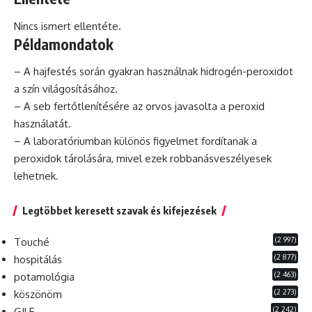
Nincs ismert ellentéte.
Példamondatok
– A hajfestés során gyakran használnak
hidrogén
-peroxidot
a szín világosításához.
– A seb fertőtlenítésére az orvos javasolta a peroxid
használatát.
– A laboratóriumban különös figyelmet fordítanak a
peroxidok tárolására, mivel ezek robbanásveszélyesek
lehetnek.
Legtöbbet keresett szavak és kifejezések
(2 997)
Touché
(2 877)
hospitálás
(2 463)
potamológia
(2 273)
köszönöm
(2 242)
GILF