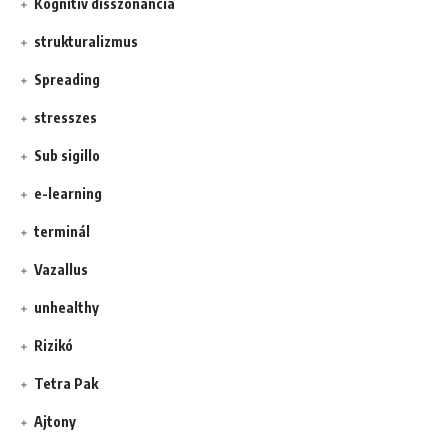
Kognitív disszonancia
strukturalizmus
Spreading
stresszes
Sub sigillo
e-learning
terminál
Vazallus
unhealthy
Rizikó
Tetra Pak
Ajtony