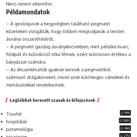
Nincs ismert ellentéte.
Példamondatok
– A geológusok a hegységben található pegmatit
kőzeteket vizsgálták, hogy többet megtudjanak a terület
ásványi összetételéről.
– A pegmatit gazdag ásványkincsekben, mint például kvarc,
földpát és különböző ritka fémek,
ezért
különösen értékes a
bányászat számára.
– Az ékszerkészítők gyakran keresik a pegmatitból
származó drágaköveket, mivel azok különleges színekkel és
mintázatokkal rendelkeznek.
Legtöbbet keresett szavak és kifejezések
(2 999)
Touché
(2 880)
hospitálás
(2 466)
potamológia
(2 275)
köszönöm