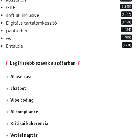
(2 245)
GILF
(1 862)
soft all inclusive
(1 598)
Digitális tartalomkészítő
(1 424)
panta rhei
(1 400)
és
(1 271)
Entalpia
Legfrissebb szavak a szótárban
AI use case
chatbot
Vibe coding
AI compliance
Kritikai koherencia
Vetési naptár