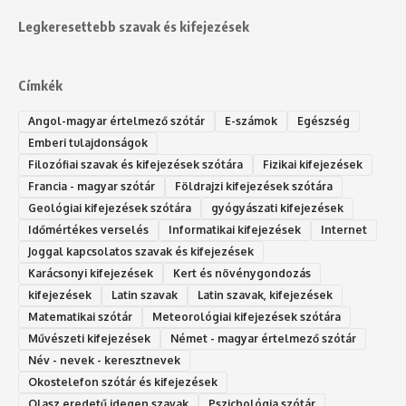
Legkeresettebb szavak és kifejezések
Címkék
Angol-magyar értelmező szótár
E-számok
Egészség
Emberi tulajdonságok
Filozófiai szavak és kifejezések szótára
Fizikai kifejezések
Francia - magyar szótár
Földrajzi kifejezések szótára
Geológiai kifejezések szótára
gyógyászati kifejezések
Időmértékes verselés
Informatikai kifejezések
Internet
Joggal kapcsolatos szavak és kifejezések
Karácsonyi kifejezések
Kert és növénygondozás
kifejezések
Latin szavak
Latin szavak, kifejezések
Matematikai szótár
Meteorológiai kifejezések szótára
Művészeti kifejezések
Német - magyar értelmező szótár
Név - nevek - keresztnevek
Okostelefon szótár és kifejezések
Olasz eredetű idegen szavak
Ps‮gólohciz‬ia s‮átóz‬r