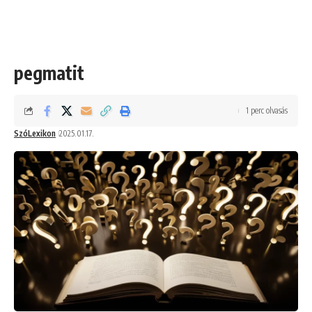
pegmatit
1 perc olvasás
SzóLexikon
2025.01.17.