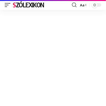
SZÓLEXIKON
Aa
Font
Resizer