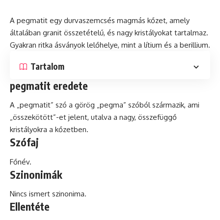
A pegmatit egy durvaszemcsés magmás kőzet, amely
általában granit összetételű, és nagy kristályokat tartalmaz.
Gyakran ritka ásványok lelőhelye, mint a lítium és a
berillium
.
Tartalom
pegmatit eredete
A „pegmatit”
szó
a görög „pegma” szóból származik, ami
„összekötött”-et jelent, utalva a nagy, összefüggő
kristályokra a kőzetben.
Szófaj
Főnév.
Szinonimák
Nincs ismert szinonima.
Ellentéte