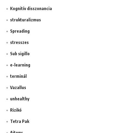
Kognitív disszonancia
strukturalizmus
Spreading
stresszes
Sub sigillo
e-learning
terminál
Vazallus
unhealthy
Rizikó
Tetra Pak
Ajtony