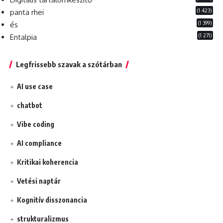
(1 423)
panta rhei
(1 399)
és
(1 271)
Entalpia
Legfrissebb szavak a szótárban
AI use case
chatbot
Vibe coding
AI compliance
Kritikai koherencia
Vetési naptár
Kognitív disszonancia
strukturalizmus