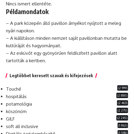
Nincs ismert ellentéte.
Példamondatok
– A
park
közepén álló pavillon árnyékot nyújtott a meleg
nyári napokon.
– A kiállításon minden nemzet saját pavillonban mutatta be
kultúráját és hagyományait.
– Az esküvőt egy gyönyörűen feldíszített pavillon alatt
tartották a kertben.
Legtöbbet keresett szavak és kifejezések
(2 999)
Touché
(2 880)
hospitálás
(2 463)
potamológia
(2 275)
köszönöm
(2 245)
GILF
(1 862)
soft all inclusive
(1 598)
Digitális tartalomkészítő