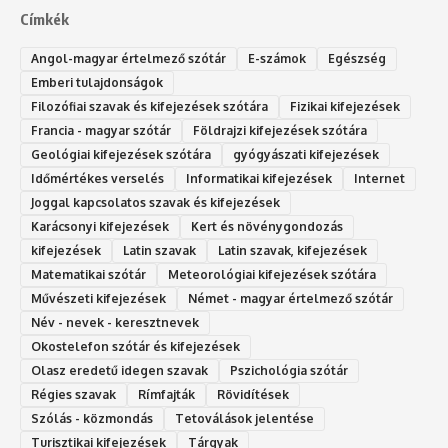
Címkék
Angol-magyar értelmező szótár
E-számok
Egészség
Emberi tulajdonságok
Filozófiai szavak és kifejezések szótára
Fizikai kifejezések
Francia - magyar szótár
Földrajzi kifejezések szótára
Geológiai kifejezések szótára
gyógyászati kifejezések
Időmértékes verselés
Informatikai kifejezések
Internet
Joggal kapcsolatos szavak és kifejezések
Karácsonyi kifejezések
Kert és növénygondozás
kifejezések
Latin szavak
Latin szavak, kifejezések
Matematikai szótár
Meteorológiai kifejezések szótára
Művészeti kifejezések
Német - magyar értelmező szótár
Név - nevek - keresztnevek
Okostelefon szótár és kifejezések
Olasz eredetű idegen szavak
Ps‮gólohciz‬ia s‮átóz‬r
Régies szavak
Rímfajták
Rövidítések
Szólás - közmondás
Tetoválások jelentése
Turisztikai kifejezések
Tárgyak