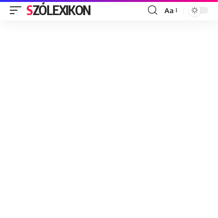
SZÓLEXIKON
Aa
Font
Resizer