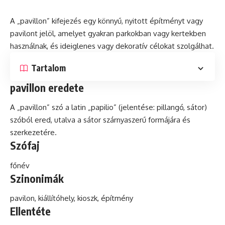
A „pavillon” kifejezés egy könnyű, nyitott építményt vagy
pavilont jelöl, amelyet gyakran parkokban vagy kertekben
használnak, és ideiglenes vagy
dekoratív
célokat szolgálhat.
Tartalom
pavillon eredete
A „pavillon” szó a
latin
„papilio” (jelentése: pillangó, sátor)
szóból ered, utalva a sátor szárnyaszerű formájára és
szerkezetére.
Szófaj
főnév
Szinonimák
pavilon
, kiállítóhely,
kioszk
, építmény
Ellentéte