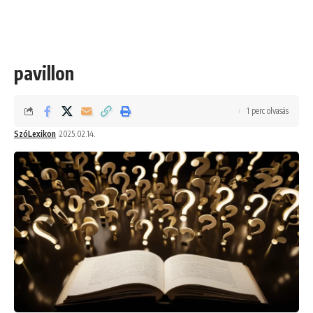
pavillon
1 perc olvasás
SzóLexikon
2025.02.14.