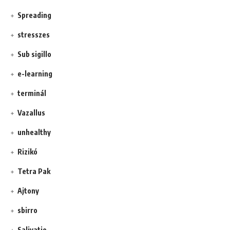
Spreading
stresszes
Sub sigillo
e-learning
terminál
Vazallus
unhealthy
Rizikó
Tetra Pak
Ajtony
sbirro
Salivatio