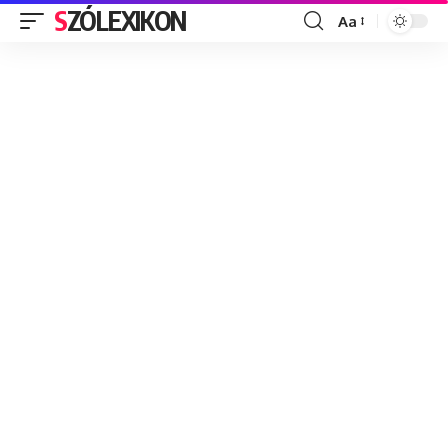
SZÓLEXIKON
Aa
Font
Resizer