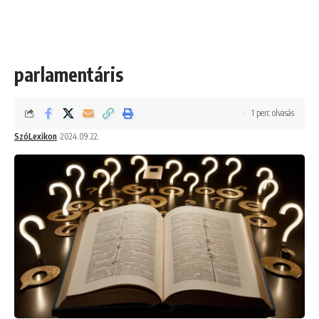
parlamentáris
1 perc olvasás
SzóLexikon
2024.09.22.