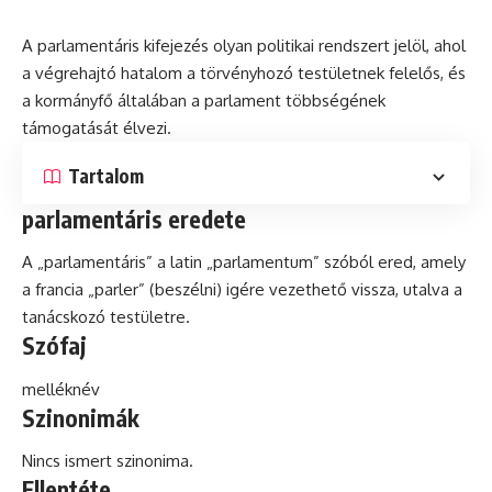
A parlamentáris kifejezés olyan politikai rendszert jelöl, ahol
a végrehajtó hatalom a törvényhozó testületnek felelős,
és
a kormányfő általában a parlament többségének
támogatását élvezi.
Tartalom
parlamentáris eredete
A „parlamentáris” a
latin
„parlamentum” szóból ered, amely
a francia „parler” (beszélni) igére vezethető vissza, utalva a
tanácskozó testületre.
Szófaj
melléknév
Szinonimák
Nincs ismert szinonima.
Ellentéte