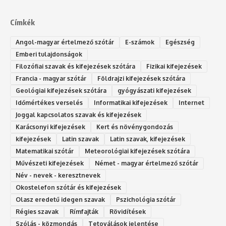
Címkék
Angol-magyar értelmező szótár
E-számok
Egészség
Emberi tulajdonságok
Filozófiai szavak és kifejezések szótára
Fizikai kifejezések
Francia - magyar szótár
Földrajzi kifejezések szótára
Geológiai kifejezések szótára
gyógyászati kifejezések
Időmértékes verselés
Informatikai kifejezések
Internet
Joggal kapcsolatos szavak és kifejezések
Karácsonyi kifejezések
Kert és növénygondozás
kifejezések
Latin szavak
Latin szavak, kifejezések
Matematikai szótár
Meteorológiai kifejezések szótára
Művészeti kifejezések
Német - magyar értelmező szótár
Név - nevek - keresztnevek
Okostelefon szótár és kifejezések
Olasz eredetű idegen szavak
Ps‮gólohciz‬ia s‮átóz‬r
Régies szavak
Rímfajták
Rövidítések
Szólás - közmondás
Tetoválások jelentése