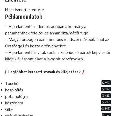
Nincs ismert ellentéte.
Példamondatok
– A parlamentáris demokráciában a kormány a
parlamentnek felelős, és annak bizalmától függ.
– Magyarországon parlamentáris rendszer működik, ahol az
Országgyűlés hozza a törvényeket.
– A parlamentáris viták során a különböző pártok képviselői
kifejtik álláspontjaikat a javasolt törvényekről.
Legtöbbet keresett szavak és kifejezések
(2 997)
Touché
(2 877)
hospitálás
(2 463)
potamológia
(2 273)
köszönöm
(2 242)
GILF
(1 857)
soft all inclusive