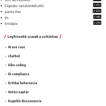
(1 595)
Digitális tartalomkészítő
(1 420)
panta rhei
(1 398)
és
(1 269)
Entalpia
Legfrissebb szavak a szótárban
AI use case
chatbot
Vibe coding
AI compliance
Kritikai koherencia
Vetési naptár
Kognitív disszonancia