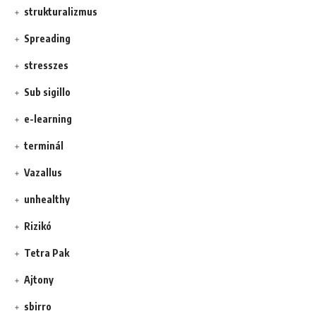
strukturalizmus
Spreading
stresszes
Sub sigillo
e-learning
terminál
Vazallus
unhealthy
Rizikó
Tetra Pak
Ajtony
sbirro