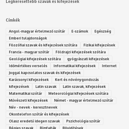
Legkeresettebb szavak és kifejezések
Címkék
Angol-magyar értelmező szótár
E-számok
Egészség
Emberi tulajdonságok
Filozófiai szavak és kifejezések szótára
Fizikai kifejezések
Francia - magyar szótár
Földrajzi kifejezések szótára
Geológiai kifejezések szótára
gyógyászati kifejezések
Időmértékes verselés
Informatikai kifejezések
Internet
Joggal kapcsolatos szavak és kifejezések
Karácsonyi kifejezések
Kert és növénygondozás
kifejezések
Latin szavak
Latin szavak, kifejezések
Matematikai szótár
Meteorológiai kifejezések szótára
Művészeti kifejezések
Német - magyar értelmező szótár
Név - nevek - keresztnevek
Okostelefon szótár és kifejezések
Olasz eredetű idegen szavak
Ps‮gólohciz‬ia s‮átóz‬r
Régies szavak
Rímfajták
Rövidítések