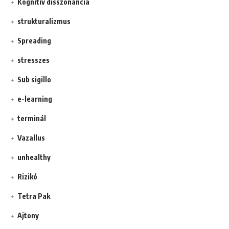
Kognitív disszonancia
strukturalizmus
Spreading
stresszes
Sub sigillo
e-learning
terminál
Vazallus
unhealthy
Rizikó
Tetra Pak
Ajtony