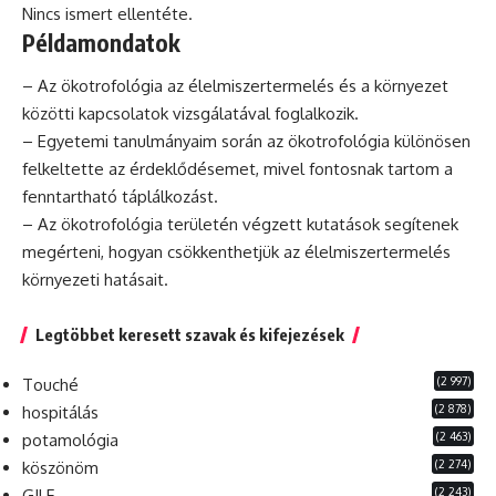
Nincs ismert ellentéte.
Példamondatok
– Az ökotrofológia az élelmiszertermelés és a környezet
közötti kapcsolatok vizsgálatával foglalkozik.
– Egyetemi tanulmányaim során az ökotrofológia különösen
felkeltette az érdeklődésemet, mivel fontosnak tartom a
fenntartható táplálkozást.
– Az ökotrofológia területén végzett kutatások segítenek
megérteni,
hogyan
csökkenthetjük az élelmiszertermelés
környezeti hatásait.
Legtöbbet keresett szavak és kifejezések
(2 997)
Touché
(2 878)
hospitálás
(2 463)
potamológia
(2 274)
köszönöm
(2 243)
GILF