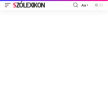
SZÓLEXIKON
Aa
Font
Resizer