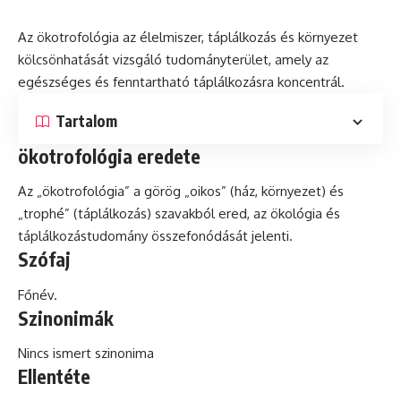
Az ökotrofológia az élelmiszer, táplálkozás és környezet
kölcsönhatását vizsgáló tudományterület, amely az
egészséges
és fenntartható táplálkozásra koncentrál.
Tartalom
ökotrofológia eredete
Az „ökotrofológia” a görög „oikos” (ház, környezet) és
„trophé” (táplálkozás) szavakból ered, az
ökológia
és
táplálkozástudomány összefonódását jelenti.
Szófaj
Főnév.
Szinonimák
Nincs ismert szinonima
Ellentéte