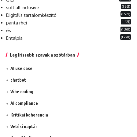
(1 861)
soft all inclusive
(1 597)
Digitális tartalomkészítő
(1 421)
panta rhei
(1 398)
és
(1 270)
Entalpia
Legfrissebb szavak a szótárban
AI use case
chatbot
Vibe coding
AI compliance
Kritikai koherencia
Vetési naptár