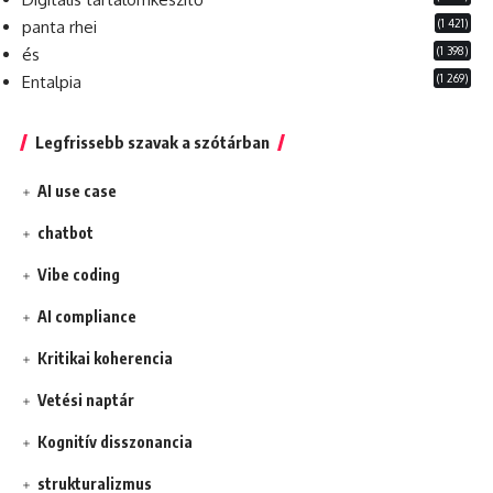
(1 421)
panta rhei
(1 398)
és
(1 269)
Entalpia
Legfrissebb szavak a szótárban
AI use case
chatbot
Vibe coding
AI compliance
Kritikai koherencia
Vetési naptár
Kognitív disszonancia
strukturalizmus