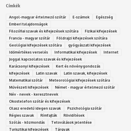
Címkék
Angol-magyar értelmező szótár
E-számok
Egészség
Emberi tulajdonságok
Filozófiai szavak és kifejezések szótára
Fizikai kifejezések
Francia - magyar szótár
Földrajzi kifejezések szótára
Geológiai kifejezések szótára
gyógyászati kifejezések
Időmértékes verselés
Informatikai kifejezések
Internet
Joggal kapcsolatos szavak és kifejezések
Karácsonyi kifejezések
Kert és növénygondozás
kifejezések
Latin szavak
Latin szavak, kifejezések
Matematikai szótár
Meteorológiai kifejezések szótára
Művészeti kifejezések
Német - magyar értelmező szótár
Név - nevek - keresztnevek
Okostelefon szótár és kifejezések
Olasz eredetű idegen szavak
Ps‮gólohciz‬ia s‮átóz‬r
Régies szavak
Rímfajták
Rövidítések
Szólás - közmondás
Tetoválások jelentése
Turisztikai kifejezések
Tárgyak