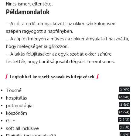
Nincs ismert ellentéte.
Példamondatok
– Az őszi erdő lombjai között az okker szín különösen
szépen ragyogott a napfényben.
– Az új festményén a művész az okker árnyalatait használta,
hogy melegséget sugározzon.
– A lakás felújításakor az egyik szobát okker színűre
festették, hogy barátságosabb légkört teremtsenek.
Legtöbbet keresett szavak és kifejezések
(2 997)
Touché
(2 878)
hospitálás
(2 463)
potamológia
(2 274)
köszönöm
(2 242)
GILF
(1 858)
soft all inclusive
(1 597)
Digitális tartalomkészítő