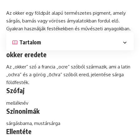
Az okker egy földpát alapú természetes
pigment
, amely
sárgás, barnás vagy vöröses árnyalatokban fordul elő.
Gyakran használják festékekben
és
művészeti anyagokban.
Tartalom
okker eredete
Az „okker”
szó
a francia „ocre” szóból származik, ami a
latin
„ochra” és a görög „ōchra” szóból ered, jelentése sárga
földfesték.
Szófaj
melléknév
Szinonimák
sárgásbarna, mustársárga
Ellentéte