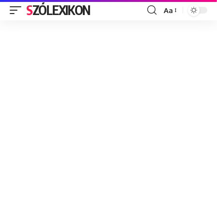
SZÓLEXIKON
Aa
Font
Resizer