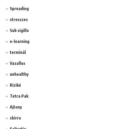
Spreading
stresszes
Sub sigillo
e-learning
terminál
Vazallus
unhealthy
Rizikó
Tetra Pak
Ajtony
sbirro
Salivatio