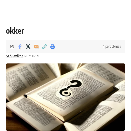
okker
1 perc olvasás
SzóLexikon
2025.02.21.