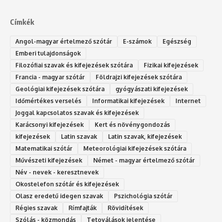
Címkék
Angol-magyar értelmező szótár
E-számok
Egészség
Emberi tulajdonságok
Filozófiai szavak és kifejezések szótára
Fizikai kifejezések
Francia - magyar szótár
Földrajzi kifejezések szótára
Geológiai kifejezések szótára
gyógyászati kifejezések
Időmértékes verselés
Informatikai kifejezések
Internet
Joggal kapcsolatos szavak és kifejezések
Karácsonyi kifejezések
Kert és növénygondozás
kifejezések
Latin szavak
Latin szavak, kifejezések
Matematikai szótár
Meteorológiai kifejezések szótára
Művészeti kifejezések
Német - magyar értelmező szótár
Név - nevek - keresztnevek
Okostelefon szótár és kifejezések
Olasz eredetű idegen szavak
Ps‮gólohciz‬ia s‮átóz‬r
Régies szavak
Rímfajták
Rövidítések
Szólás - közmondás
Tetoválások jelentése