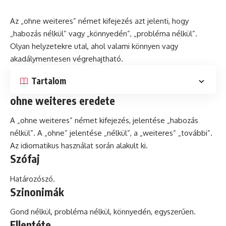
Az „ohne weiteres” német kifejezés azt jelenti, hogy
„habozás nélkül” vagy „könnyedén”, „
probléma
nélkül”.
Olyan helyzetekre utal, ahol valami könnyen vagy
akadálymentesen végrehajtható.
Tartalom
ohne weiteres eredete
A „ohne weiteres” német kifejezés, jelentése „habozás
nélkül”. A „ohne” jelentése „nélkül”, a „weiteres” „további”.
Az
idiomatikus
használat során alakult ki.
Szófaj
Határozószó.
Szinonimák
Gond nélkül, probléma nélkül, könnyedén, egyszerűen.
Ellentéte