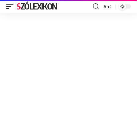
SZÓLEXIKON
Aa
Font
Resizer