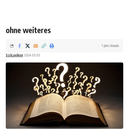
ohne weiteres
1 perc olvasás
SzóLexikon
2024.05.03.