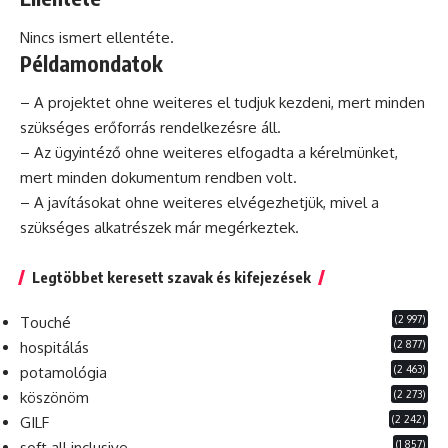
Nincs ismert ellentéte.
Példamondatok
– A projektet ohne weiteres el tudjuk kezdeni, mert minden
szükséges erőforrás rendelkezésre áll.
– Az ügyintéző ohne weiteres elfogadta a kérelmünket,
mert minden
dokumentum
rendben volt.
– A javításokat ohne weiteres elvégezhetjük, mivel a
szükséges alkatrészek már megérkeztek.
Legtöbbet keresett szavak és kifejezések
(2 997)
Touché
(2 877)
hospitálás
(2 463)
potamológia
(2 273)
köszönöm
(2 242)
GILF
(1 857)
soft all inclusive