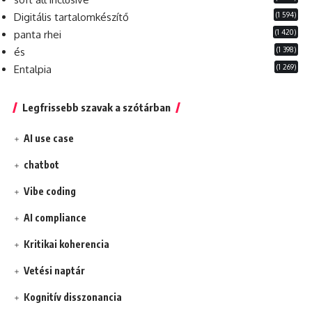
(1 594)
Digitális tartalomkészítő
(1 420)
panta rhei
(1 398)
és
(1 269)
Entalpia
Legfrissebb szavak a szótárban
AI use case
chatbot
Vibe coding
AI compliance
Kritikai koherencia
Vetési naptár
Kognitív disszonancia