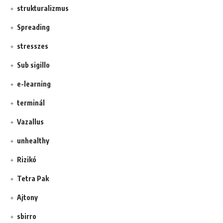
strukturalizmus
Spreading
stresszes
Sub sigillo
e-learning
terminál
Vazallus
unhealthy
Rizikó
Tetra Pak
Ajtony
sbirro