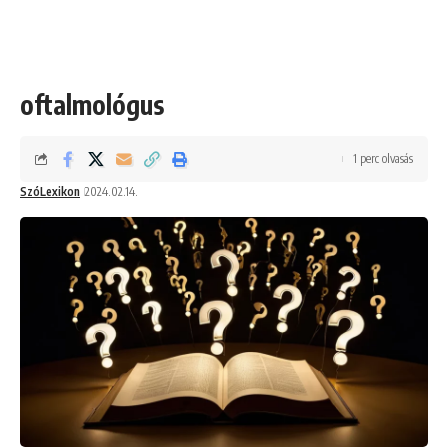
oftalmológus
1 perc olvasás
SzóLexikon
2024.02.14.