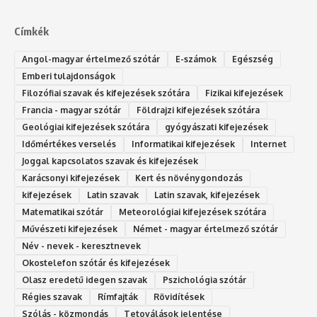
Címkék
Angol-magyar értelmező szótár
E-számok
Egészség
Emberi tulajdonságok
Filozófiai szavak és kifejezések szótára
Fizikai kifejezések
Francia - magyar szótár
Földrajzi kifejezések szótára
Geológiai kifejezések szótára
gyógyászati kifejezések
Időmértékes verselés
Informatikai kifejezések
Internet
Joggal kapcsolatos szavak és kifejezések
Karácsonyi kifejezések
Kert és növénygondozás
kifejezések
Latin szavak
Latin szavak, kifejezések
Matematikai szótár
Meteorológiai kifejezések szótára
Művészeti kifejezések
Német - magyar értelmező szótár
Név - nevek - keresztnevek
Okostelefon szótár és kifejezések
Olasz eredetű idegen szavak
Ps‮gólohciz‬ia s‮átóz‬r
Régies szavak
Rímfajták
Rövidítések
Szólás - közmondás
Tetoválások jelentése