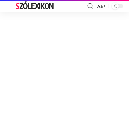
SZÓLEXIKON
Aa
Font
Resizer