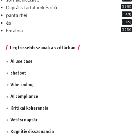
(1 598)
Digitális tartalomkészítő
(1 421)
panta rhei
(1 399)
és
(1 270)
Entalpia
Legfrissebb szavak a szótárban
AI use case
chatbot
Vibe coding
AI compliance
Kritikai koherencia
Vetési naptár
Kognitív disszonancia