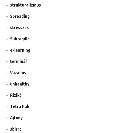
strukturalizmus
Spreading
stresszes
Sub sigillo
e-learning
terminál
Vazallus
unhealthy
Rizikó
Tetra Pak
Ajtony
sbirro