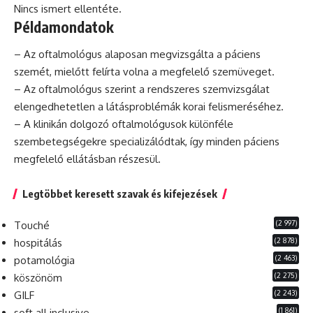
Nincs ismert ellentéte.
Példamondatok
– Az oftalmológus alaposan megvizsgálta a
páciens
szemét, mielőtt felírta volna a megfelelő szemüveget.
– Az oftalmológus szerint a rendszeres szemvizsgálat
elengedhetetlen a látásproblémák korai felismeréséhez.
– A klinikán dolgozó oftalmológusok különféle
szembetegségekre specializálódtak, így minden páciens
megfelelő ellátásban részesül.
Legtöbbet keresett szavak és kifejezések
(2 997)
Touché
(2 878)
hospitálás
(2 463)
potamológia
(2 275)
köszönöm
(2 243)
GILF
(1 861)
soft all inclusive