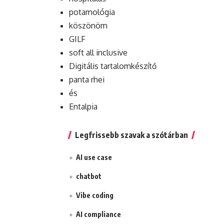
potamológia
köszönöm
GILF
soft all inclusive
Digitális tartalomkészítő
panta rhei
és
Entalpia
Legfrissebb szavak a szótárban
AI use case
chatbot
Vibe coding
AI compliance