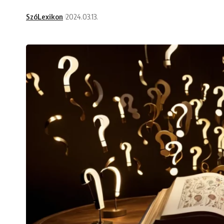
SzóLexikon
2024.03.13.