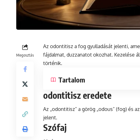
Az odontitisz a fog gyulladását jelenti, ame
fájdalmat, duzzanatot okozhat. Kezelése á
Megosztás
történik.
Tartalom
odontitisz eredete
Az „odontitisz” a görög „odous” (fog) és az 
jelent.
Szófaj