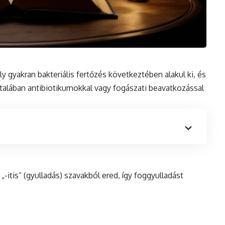
ly gyakran bakteriális fertőzés következtében alakul ki, és
ltalában antibiotikumokkal vagy fogászati beavatkozással
„-itis” (gyulladás) szavakból ered, így foggyulladást