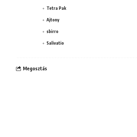
Tetra Pak
Ajtony
sbirro
Salivatio
Megosztás