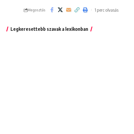
1 perc olvasás
Megosztás
Legkeresettebb szavak a lexikonban