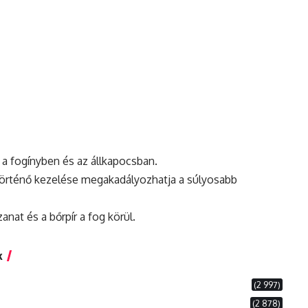
a fogínyben és az állkapocsban.
 történő kezelése megakadályozhatja a súlyosabb
anat és a bőrpír a fog körül.
k
(2 997)
(2 878)