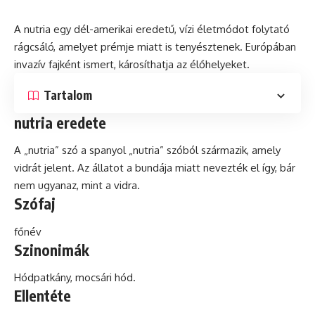
A nutria egy dél-amerikai eredetű, vízi életmódot folytató
rágcsáló, amelyet prémje miatt is tenyésztenek. Európában
invazív
fajként ismert, károsíthatja az élőhelyeket.
Tartalom
nutria eredete
A „nutria”
szó
a spanyol „nutria” szóból származik, amely
vidrát jelent. Az állatot a bundája miatt nevezték el így,
bár
nem ugyanaz, mint a vidra.
Szófaj
főnév
Szinonimák
Hódpatkány, mocsári hód.
Ellentéte