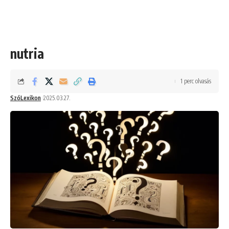
nutria
1 perc olvasás
SzóLexikon
2025.03.27.