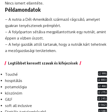
Nincs ismert ellentéte.
Példamondatok
– A nutria a Dél-Amerikából származó rágcsáló, amelyet
gyakran tenyésztenek prémjéért.
– A folyóparton sétálva megpillantottunk egy nutriát, amint
éppen a vízben úszott.
– A helyi gazdák attól tartanak, hogy a nutriák kárt tehetnek
a mezőgazdasági területeken.
Legtöbbet keresett szavak és kifejezések
(2 999)
Touché
(2 880)
hospitálás
(2 466)
potamológia
(2 275)
köszönöm
(2 245)
GILF
(1 862)
soft all inclusive
(1 598)
Digitális tartalomkészítő