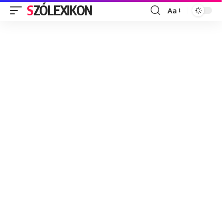
SZÓLEXIKON
Aa
Font
Resizer