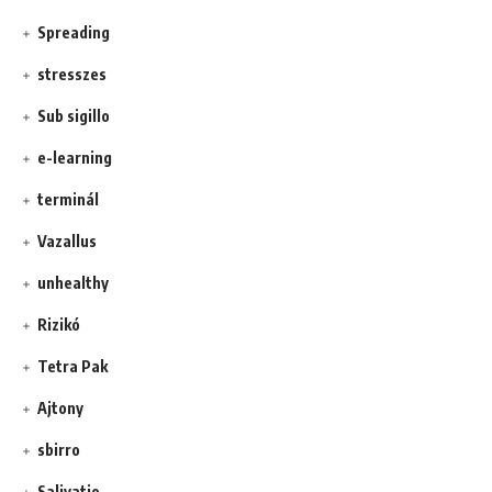
Spreading
stresszes
Sub sigillo
e-learning
terminál
Vazallus
unhealthy
Rizikó
Tetra Pak
Ajtony
sbirro
Salivatio