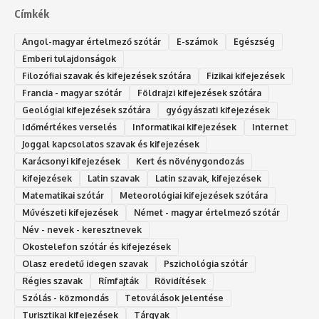
Címkék
Angol-magyar értelmező szótár
E-számok
Egészség
Emberi tulajdonságok
Filozófiai szavak és kifejezések szótára
Fizikai kifejezések
Francia - magyar szótár
Földrajzi kifejezések szótára
Geológiai kifejezések szótára
gyógyászati kifejezések
Időmértékes verselés
Informatikai kifejezések
Internet
Joggal kapcsolatos szavak és kifejezések
Karácsonyi kifejezések
Kert és növénygondozás
kifejezések
Latin szavak
Latin szavak, kifejezések
Matematikai szótár
Meteorológiai kifejezések szótára
Művészeti kifejezések
Német - magyar értelmező szótár
Név - nevek - keresztnevek
Okostelefon szótár és kifejezések
Olasz eredetű idegen szavak
Ps‮gólohciz‬ia s‮átóz‬r
Régies szavak
Rímfajták
Rövidítések
Szólás - közmondás
Tetoválások jelentése
Turisztikai kifejezések
Tárgyak