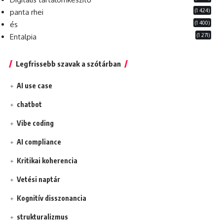
(1 424)
panta rhei
(1 400)
és
(1 271)
Entalpia
Legfrissebb szavak a szótárban
AI use case
chatbot
Vibe coding
AI compliance
Kritikai koherencia
Vetési naptár
Kognitív disszonancia
strukturalizmus