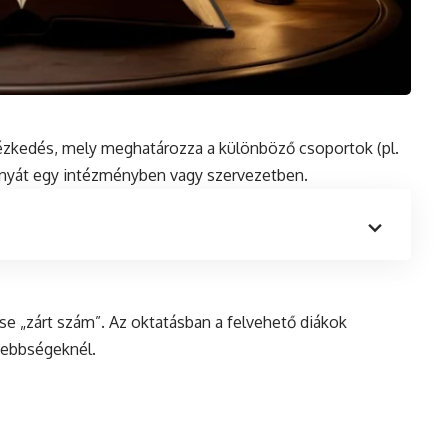
tézkedés, mely meghatározza a különböző csoportok (pl.
nyát egy intézményben vagy szervezetben.
ése „zárt szám”. Az oktatásban a felvehető diákok
sebbségeknél.