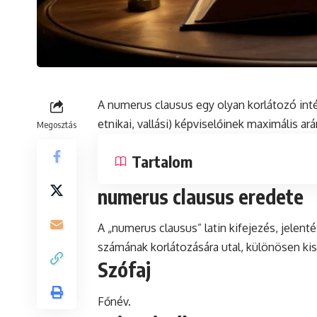
A
numerus
clausus egy olyan korlátozó in
etnikai
, vallási) képviselőinek
maximális
ará
Megosztás
Tartalom
numerus clausus eredete
A „numerus clausus”
latin
kifejezés, jelent
számának korlátozására utal, különösen ki
Szófaj
Főnév.