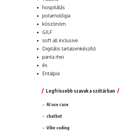
hospitálás
potamológia
köszönöm
GILF
soft all inclusive
Digitális tartalomkészítő
panta rhei
és
Entalpia
Legfrissebb szavak a szótárban
AI use case
chatbot
Vibe coding