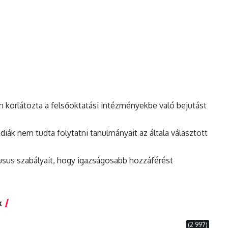
 korlátozta a felsőoktatási intézményekbe való bejutást
iák nem tudta folytatni tanulmányait az általa választott
usus szabályait, hogy igazságosabb hozzáférést
k
(2 997)