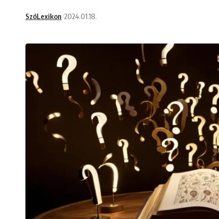
SzóLexikon
2024.01.18.