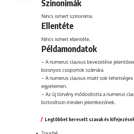
Szinonimák
Nincs ismert szinonima.
Ellentéte
Nincs ismert ellentéte.
Példamondatok
– A numerus clausus bevezetése jelentősen
bizonyos csoportok számára.
– A numerus clausus miatt sok tehetséges d
egyetemen.
– Az új törvény módosította a numerus cla
biztosítson minden jelentkezőnek.
Legtöbbet keresett szavak és kifejezése
Touché