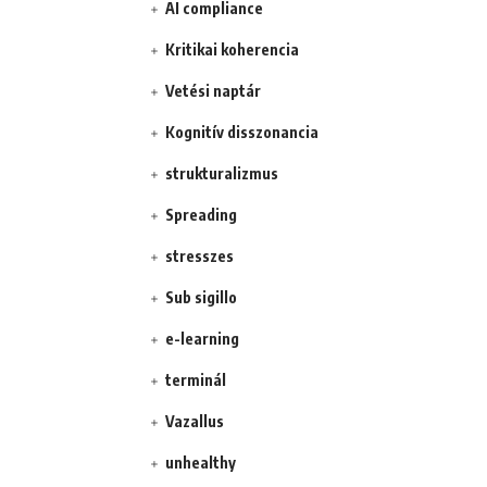
AI compliance
Kritikai koherencia
Vetési naptár
Kognitív disszonancia
strukturalizmus
Spreading
stresszes
Sub sigillo
e-learning
terminál
Vazallus
unhealthy