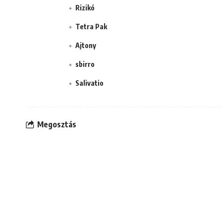
Rizikó
Tetra Pak
Ajtony
sbirro
Salivatio
Megosztás