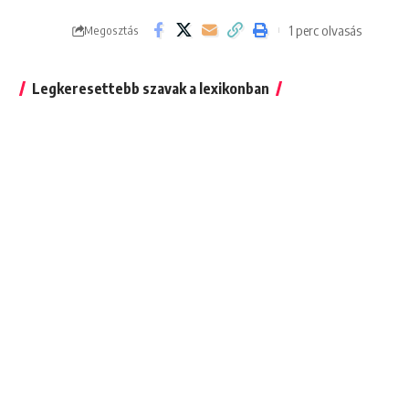
1 perc olvasás
Megosztás
Legkeresettebb szavak a lexikonban