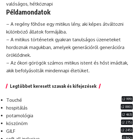
valóságos, hétköznapi
Példamondatok
– A regény főhőse egy mitikus lény, aki képes átváltozni
különböző állatok formájába.
– A mitikus történetek gyakran tanulságos üzeneteket
hordoznak magukban, amelyek generációról generációra
öröklődnek.
– Az ókori görögök számos mitikus istent és hőst imádtak,
akik befolyásolták mindennapi életüket.
Legtöbbet keresett szavak és kifejezések
(2 999)
Touché
(2 880)
hospitálás
(2 463)
potamológia
(2 275)
köszönöm
(2 245)
GILF
(1 862)
soft all inclusive