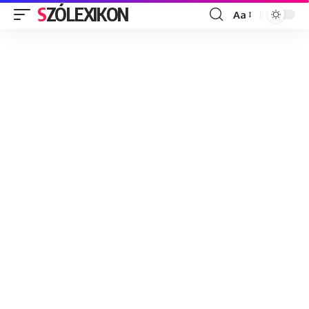
SZÓLEXIKON
Aa
Font
Resizer