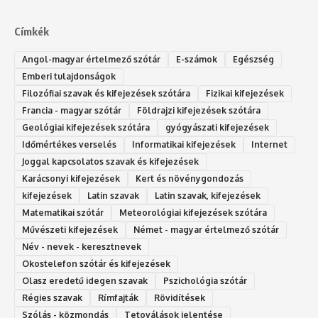
Címkék
Angol-magyar értelmező szótár
E-számok
Egészség
Emberi tulajdonságok
Filozófiai szavak és kifejezések szótára
Fizikai kifejezések
Francia - magyar szótár
Földrajzi kifejezések szótára
Geológiai kifejezések szótára
gyógyászati kifejezések
Időmértékes verselés
Informatikai kifejezések
Internet
Joggal kapcsolatos szavak és kifejezések
Karácsonyi kifejezések
Kert és növénygondozás
kifejezések
Latin szavak
Latin szavak, kifejezések
Matematikai szótár
Meteorológiai kifejezések szótára
Művészeti kifejezések
Német - magyar értelmező szótár
Név - nevek - keresztnevek
Okostelefon szótár és kifejezések
Olasz eredetű idegen szavak
Ps‮gólohciz‬ia s‮átóz‬r
Régies szavak
Rímfajták
Rövidítések
Szólás - közmondás
Tetoválások jelentése