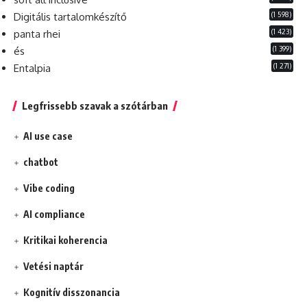
(1 598)
Digitális tartalomkészítő
(1 423)
panta rhei
(1 399)
és
(1 271)
Entalpia
Legfrissebb szavak a szótárban
AI use case
chatbot
Vibe coding
AI compliance
Kritikai koherencia
Vetési naptár
Kognitív disszonancia