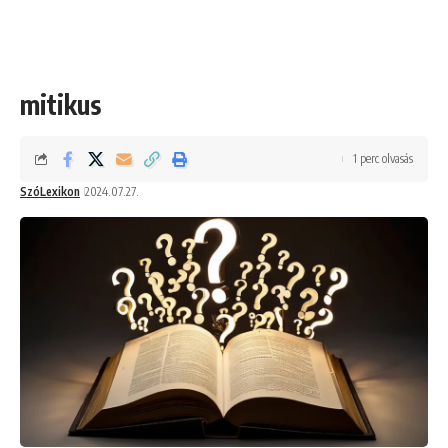
mitikus
1 perc olvasás
SzóLexikon
2024.07.27.