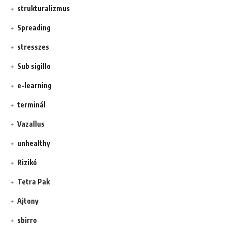
strukturalizmus
Spreading
stresszes
Sub sigillo
e-learning
terminál
Vazallus
unhealthy
Rizikó
Tetra Pak
Ajtony
sbirro