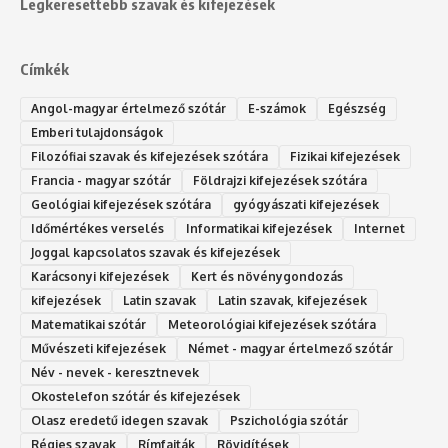
Legkeresettebb szavak és kifejezések
Címkék
Angol-magyar értelmező szótár
E-számok
Egészség
Emberi tulajdonságok
Filozófiai szavak és kifejezések szótára
Fizikai kifejezések
Francia - magyar szótár
Földrajzi kifejezések szótára
Geológiai kifejezések szótára
gyógyászati kifejezések
Időmértékes verselés
Informatikai kifejezések
Internet
Joggal kapcsolatos szavak és kifejezések
Karácsonyi kifejezések
Kert és növénygondozás
kifejezések
Latin szavak
Latin szavak, kifejezések
Matematikai szótár
Meteorológiai kifejezések szótára
Művészeti kifejezések
Német - magyar értelmező szótár
Név - nevek - keresztnevek
Okostelefon szótár és kifejezések
Olasz eredetű idegen szavak
Ps‮gólohciz‬ia s‮átóz‬r
Régies szavak
Rímfajták
Rövidítések