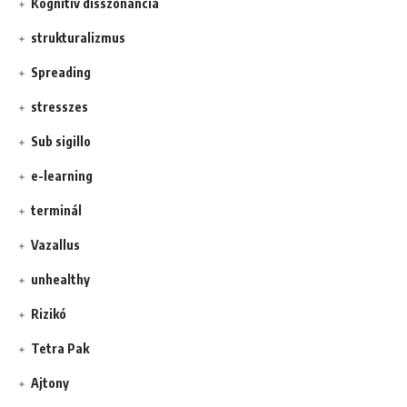
Kognitív disszonancia
strukturalizmus
Spreading
stresszes
Sub sigillo
e-learning
terminál
Vazallus
unhealthy
Rizikó
Tetra Pak
Ajtony