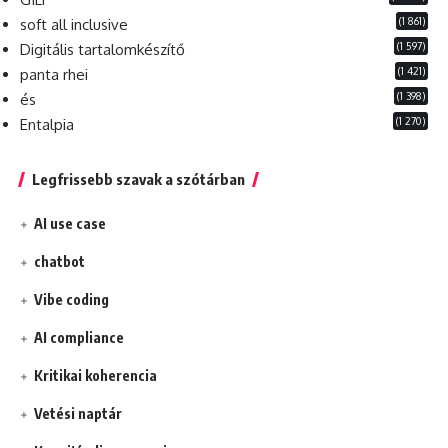
(1 861)
soft all inclusive
(1 597)
Digitális tartalomkészítő
(1 421)
panta rhei
(1 398)
és
(1 270)
Entalpia
Legfrissebb szavak a szótárban
AI use case
chatbot
Vibe coding
AI compliance
Kritikai koherencia
Vetési naptár