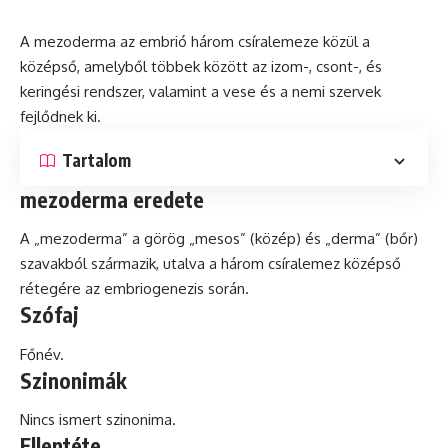
A mezoderma az
embrió
három csíralemeze közül a
középső, amelyből többek között az izom-, csont-, és
keringési rendszer, valamint a vese és a nemi szervek
fejlődnek ki.
Tartalom
mezoderma eredete
A „mezoderma” a görög „mesos” (közép) és „derma” (bőr)
szavakból származik, utalva a három csíralemez középső
rétegére az
embriogenezis
során.
Szófaj
Főnév.
Szinonimák
Nincs ismert szinonima.
Ellentéte