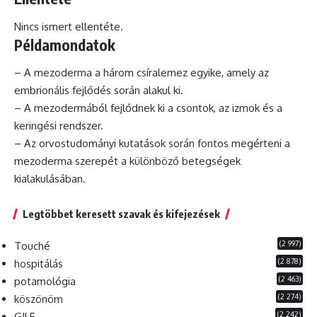
Nincs ismert ellentéte.
Példamondatok
– A mezoderma a három csíralemez egyike, amely az
embrionális fejlődés során alakul ki.
– A mezodermából fejlődnek ki a csontok, az izmok és a
keringési rendszer.
– Az orvostudományi kutatások során fontos megérteni a
mezoderma szerepét a különböző betegségek
kialakulásában.
Legtöbbet keresett szavak és kifejezések
(2 997)
Touché
(2 878)
hospitálás
(2 463)
potamológia
(2 274)
köszönöm
(2 242)
GILF