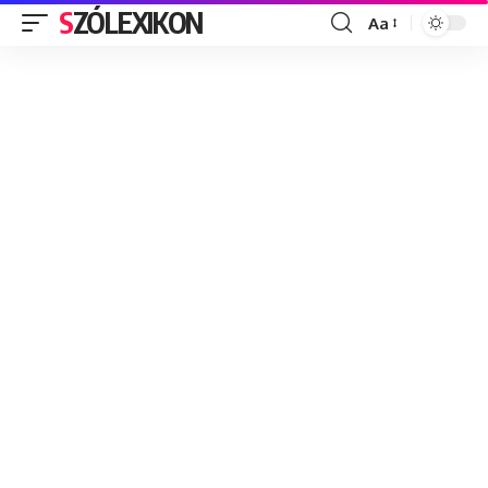
SZÓLEXIKON
Aa
Font
Resizer