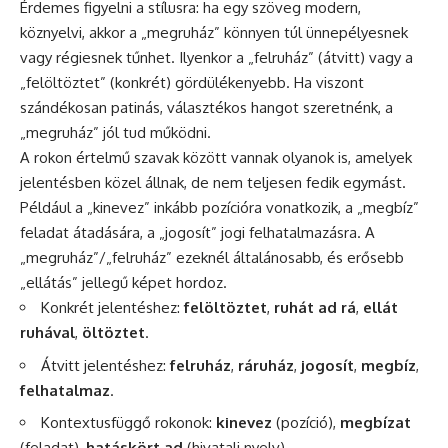
Érdemes figyelni a stílusra: ha egy szöveg modern,
köznyelvi, akkor a „megruház” könnyen túl ünnepélyesnek
vagy régiesnek tűnhet. Ilyenkor a „felruház” (átvitt) vagy a
„felöltöztet” (konkrét) gördülékenyebb. Ha viszont
szándékosan patinás, választékos hangot szeretnénk, a
„megruház” jól tud működni.
A rokon értelmű szavak között vannak olyanok is, amelyek
jelentésben közel állnak, de nem teljesen fedik egymást.
Például a „kinevez” inkább pozícióra vonatkozik, a „megbíz”
feladat átadására, a „jogosít” jogi felhatalmazásra. A
„megruház”/„felruház” ezeknél általánosabb, és erősebb
„ellátás” jellegű képet hordoz.
Konkrét jelentéshez:
felöltöztet
,
ruhát ad rá
,
ellát
ruhával
,
öltöztet
.
Átvitt jelentéshez:
felruház
,
ráruház
,
jogosít
,
megbíz
,
felhatalmaz
.
Kontextusfüggő rokonok:
kinevez
(pozíció),
megbízat
(feladat),
hatáskört ad
(hivatali nyelv).