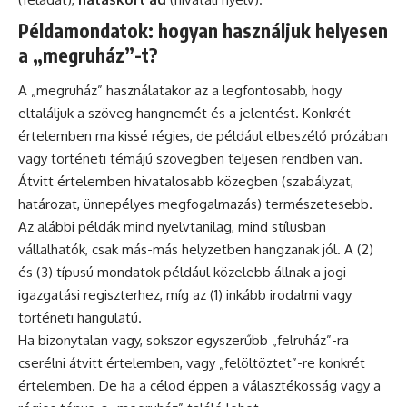
Példamondatok: hogyan használjuk helyesen
a „megruház”-t?
A „megruház” használatakor az a legfontosabb, hogy
eltaláljuk a szöveg hangnemét és a jelentést. Konkrét
értelemben ma kissé régies, de például elbeszélő prózában
vagy történeti témájú szövegben teljesen rendben van.
Átvitt értelemben hivatalosabb közegben (szabályzat,
határozat, ünnepélyes megfogalmazás) természetesebb.
Az alábbi példák mind nyelvtanilag, mind stílusban
vállalhatók, csak más-más helyzetben hangzanak jól. A (2)
és (3) típusú mondatok például közelebb állnak a jogi-
igazgatási regiszterhez, míg az (1) inkább irodalmi vagy
történeti hangulatú.
Ha bizonytalan vagy, sokszor egyszerűbb „felruház”-ra
cserélni átvitt értelemben, vagy „felöltöztet”-re konkrét
értelemben. De ha a célod éppen a választékosság vagy a