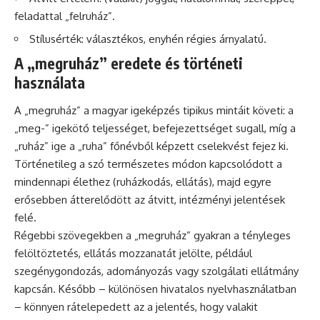
feladattal „felruház”.
Stílusérték: választékos, enyhén régies árnyalatú.
A „megruház” eredete és történeti
használata
A „megruház” a magyar igeképzés tipikus mintáit követi: a
„meg-” igekötő teljességet, befejezettséget sugall, míg a
„ruház” ige a „ruha” főnévből képzett cselekvést fejez ki.
Történetileg a szó természetes módon kapcsolódott a
mindennapi élethez (ruházkodás, ellátás), majd egyre
erősebben átterelődött az átvitt, intézményi jelentések
felé.
Régebbi szövegekben a „megruház” gyakran a tényleges
felöltöztetés, ellátás mozzanatát jelölte, például
szegénygondozás, adományozás vagy szolgálati ellátmány
kapcsán. Később – különösen hivatalos nyelvhasználatban
– könnyen rátelepedett az a jelentés, hogy valakit