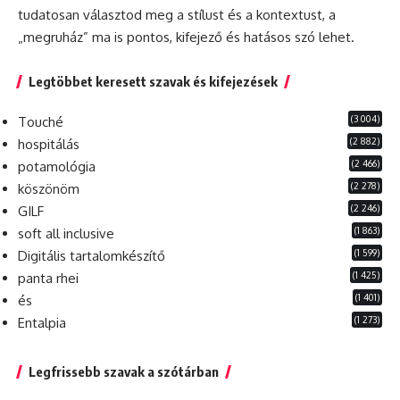
tudatosan választod meg a stílust és a kontextust, a
„megruház” ma is pontos, kifejező és hatásos szó lehet.
Legtöbbet keresett szavak és kifejezések
(3 004)
Touché
(2 882)
hospitálás
(2 466)
potamológia
(2 278)
köszönöm
(2 246)
GILF
(1 863)
soft all inclusive
(1 599)
Digitális tartalomkészítő
(1 425)
panta rhei
(1 401)
és
(1 273)
Entalpia
Legfrissebb szavak a szótárban