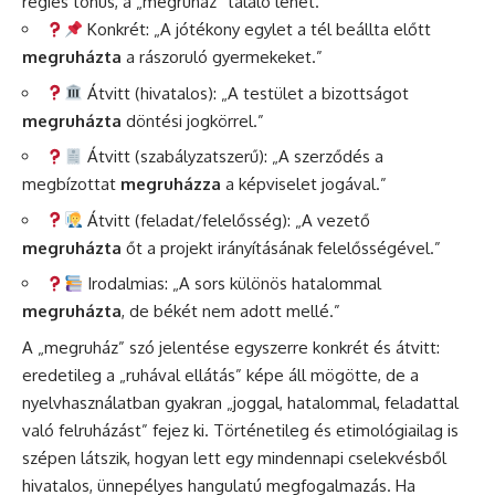
régies tónus, a „megruház” találó lehet.
Konkrét: „A jótékony egylet a tél beállta előtt
megruházta
a rászoruló gyermekeket.”
Átvitt (hivatalos): „A testület a bizottságot
megruházta
döntési jogkörrel.”
Átvitt (szabályzatszerű): „A szerződés a
megbízottat
megruházza
a képviselet jogával.”
Átvitt (feladat/felelősség): „A vezető
megruházta
őt a projekt irányításának felelősségével.”
Irodalmias: „A sors különös hatalommal
megruházta
, de békét nem adott mellé.”
A „megruház” szó jelentése egyszerre konkrét és átvitt:
eredetileg a „ruhával ellátás” képe áll mögötte, de a
nyelvhasználatban gyakran „joggal, hatalommal, feladattal
való felruházást” fejez ki. Történetileg és etimológiailag is
szépen látszik, hogyan lett egy mindennapi cselekvésből
hivatalos, ünnepélyes hangulatú megfogalmazás. Ha