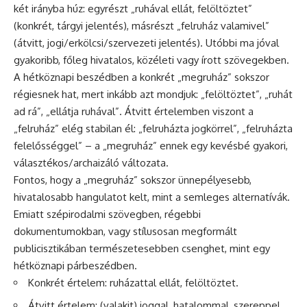
két irányba húz: egyrészt „ruhával ellát, felöltöztet”
(konkrét, tárgyi jelentés), másrészt „felruház valamivel”
(átvitt, jogi/erkölcsi/szervezeti jelentés). Utóbbi ma jóval
gyakoribb, főleg hivatalos, közéleti vagy írott szövegekben.
A hétköznapi beszédben a konkrét „megruház” sokszor
régiesnek hat, mert inkább azt mondjuk: „felöltöztet”, „ruhát
ad rá”, „ellátja ruhával”. Átvitt értelemben viszont a
„felruház” elég stabilan él: „felruházta jogkörrel”, „felruházta
felelősséggel” – a „megruház” ennek egy kevésbé gyakori,
választékos/archaizáló változata.
Fontos, hogy a „megruház” sokszor ünnepélyesebb,
hivatalosabb hangulatot kelt, mint a semleges alternatívák.
Emiatt szépirodalmi szövegben, régebbi
dokumentumokban, vagy stílusosan megformált
publicisztikában természetesebben csenghet, mint egy
hétköznapi párbeszédben.
Konkrét értelem: ruházattal ellát, felöltöztet.
Átvitt értelem: (valakit) joggal, hatalommal, szereppel,