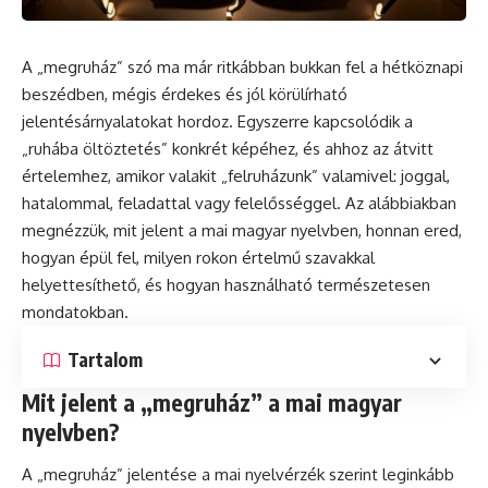
A „megruház” szó ma már ritkábban bukkan fel a hétköznapi
beszédben, mégis érdekes és jól körülírható
jelentésárnyalatokat hordoz. Egyszerre kapcsolódik a
„ruhába öltöztetés” konkrét képéhez, és ahhoz az átvitt
értelemhez, amikor valakit „felruházunk” valamivel: joggal,
hatalommal, feladattal vagy felelősséggel. Az alábbiakban
megnézzük, mit jelent a mai magyar nyelvben, honnan ered,
hogyan épül fel, milyen rokon értelmű szavakkal
helyettesíthető, és hogyan használható természetesen
mondatokban.
Tartalom
Mit jelent a „megruház” a mai magyar
nyelvben?
A „megruház” jelentése a mai nyelvérzék szerint leginkább