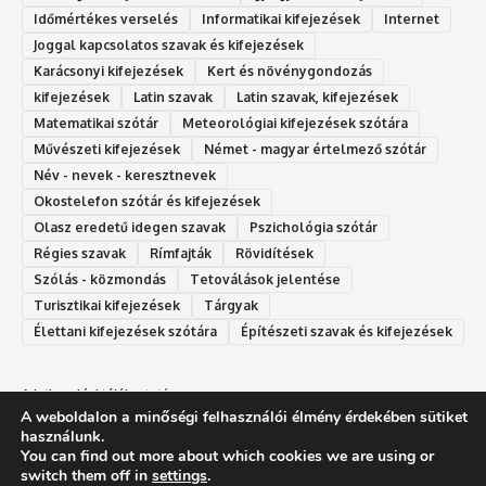
Időmértékes verselés
Informatikai kifejezések
Internet
Joggal kapcsolatos szavak és kifejezések
Karácsonyi kifejezések
Kert és növénygondozás
kifejezések
Latin szavak
Latin szavak, kifejezések
Matematikai szótár
Meteorológiai kifejezések szótára
Művészeti kifejezések
Német - magyar értelmező szótár
Név - nevek - keresztnevek
Okostelefon szótár és kifejezések
Olasz eredetű idegen szavak
Ps‮gólohciz‬ia s‮átóz‬r
Régies szavak
Rímfajták
Rövidítések
Szólás - közmondás
Tetoválások jelentése
Turisztikai kifejezések
Tárgyak
Élettani kifejezések szótára
Építészeti szavak és kifejezések
Adatkezelési tájékoztató
A weboldalon a minőségi felhasználói élmény érdekében sütiket
Felhasználási feltételek
használunk.
You can find out more about which cookies we are using or
switch them off in
settings
.