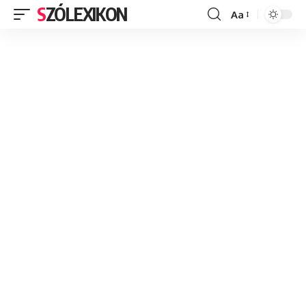
SZÓLEXIKON
Aa
Font
Resizer