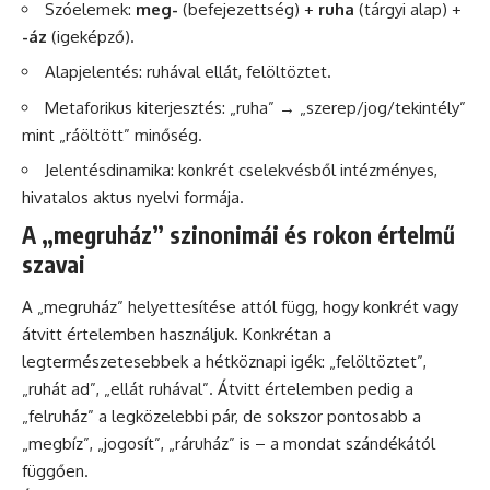
Szóelemek:
meg-
(befejezettség) +
ruha
(tárgyi alap) +
-áz
(igeképző).
Alapjelentés: ruhával ellát, felöltöztet.
Metaforikus kiterjesztés: „ruha” → „szerep/jog/tekintély”
mint „ráöltött” minőség.
Jelentésdinamika: konkrét cselekvésből intézményes,
hivatalos aktus nyelvi formája.
A „megruház” szinonimái és rokon értelmű
szavai
A „megruház” helyettesítése attól függ, hogy konkrét vagy
átvitt értelemben használjuk. Konkrétan a
legtermészetesebbek a hétköznapi igék: „felöltöztet”,
„ruhát ad”, „ellát ruhával”. Átvitt értelemben pedig a
„felruház” a legközelebbi pár, de sokszor pontosabb a
„megbíz”, „jogosít”, „ráruház” is – a mondat szándékától
függően.