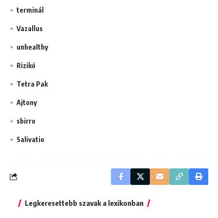
terminál
Vazallus
unhealthy
Rizikó
Tetra Pak
Ajtony
sbirro
Salivatio
Legkeresettebb szavak a lexikonban