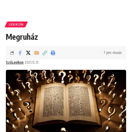
LEXIKON
Megruház
7 perc olvasás
SzóLexikon
2025.12.31.