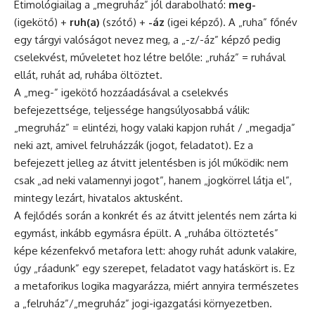
Etimológiailag a „megruház” jól darabolható:
meg-
(igekötő) +
ruh(a)
(szótő) +
-áz
(igei képző). A „ruha” főnév
egy tárgyi valóságot nevez meg, a „-z/-áz” képző pedig
cselekvést, műveletet hoz létre belőle: „ruház” = ruhával
ellát, ruhát ad, ruhába öltöztet.
A „meg-” igekötő hozzáadásával a cselekvés
befejezettsége, teljessége hangsúlyosabbá válik:
„megruház” = elintézi, hogy valaki kapjon ruhát / „megadja”
neki azt, amivel felruházzák (jogot, feladatot). Ez a
befejezett jelleg az átvitt jelentésben is jól működik: nem
csak „ad neki valamennyi jogot”, hanem „jogkörrel látja el”,
mintegy lezárt, hivatalos aktusként.
A fejlődés során a konkrét és az átvitt jelentés nem zárta ki
egymást, inkább egymásra épült. A „ruhába öltöztetés”
képe kézenfekvő metafora lett: ahogy ruhát adunk valakire,
úgy „ráadunk” egy szerepet, feladatot vagy hatáskört is. Ez
a metaforikus logika magyarázza, miért annyira természetes
a „felruház”/„megruház” jogi-igazgatási környezetben.