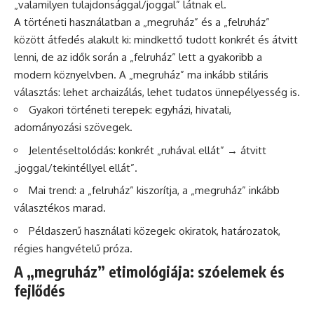
„valamilyen tulajdonsággal/joggal” látnak el.
A történeti használatban a „megruház” és a „felruház”
között átfedés alakult ki: mindkettő tudott konkrét és átvitt
lenni, de az idők során a „felruház” lett a gyakoribb a
modern köznyelvben. A „megruház” ma inkább stiláris
választás: lehet archaizálás, lehet tudatos ünnepélyesség is.
Gyakori történeti terepek: egyházi, hivatali,
adományozási szövegek.
Jelentéseltolódás: konkrét „ruhával ellát” → átvitt
„joggal/tekintéllyel ellát”.
Mai trend: a „felruház” kiszorítja, a „megruház” inkább
választékos marad.
Példaszerű használati közegek: okiratok, határozatok,
régies hangvételű próza.
A „megruház” etimológiája: szóelemek és
fejlődés