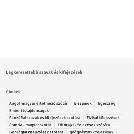
Legkeresettebb szavak és kifejezések
Címkék
Angol-magyar értelmező szótár
E-számok
Egészség
Emberi tulajdonságok
Filozófiai szavak és kifejezések szótára
Fizikai kifejezések
Francia - magyar szótár
Földrajzi kifejezések szótára
Geológiai kifejezések szótára
gyógyászati kifejezések