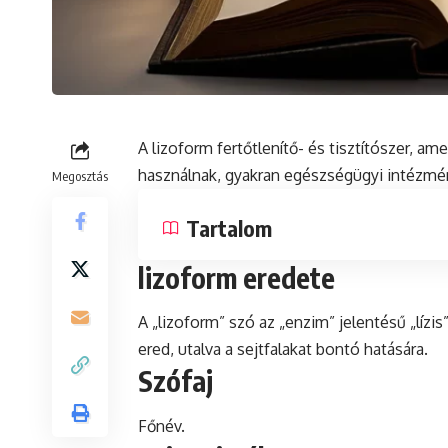
A lizoform fertőtlenítő- és tisztítószer, a
használnak, gyakran egészségügyi intézmé
Megosztás
Tartalom
lizoform eredete
A „lizoform” szó az „enzim” jelentésű „
lízis
ered, utalva a sejtfalakat bontó hatására.
Szófaj
Főnév.