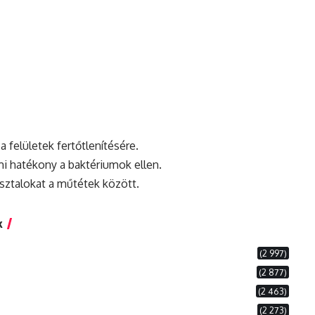
 felületek fertőtlenítésére.
mi
hatékony
a baktériumok ellen.
sztalokat a műtétek között.
k
(2 997)
(2 877)
(2 463)
(2 273)