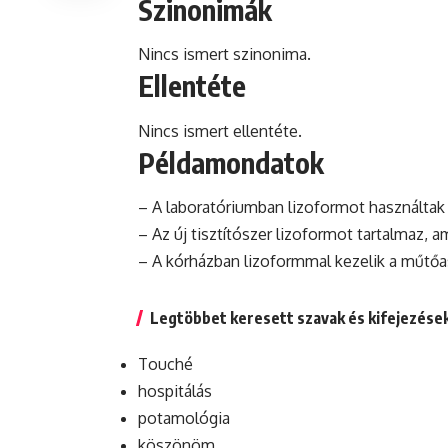
Szinonimák
Nincs ismert szinonima.
Ellentéte
Nincs ismert ellentéte.
Példamondatok
– A laboratóriumban lizoformot használtak a
– Az új tisztítószer lizoformot tartalmaz, a
– A kórházban lizoformmal kezelik a műtőa
Legtöbbet keresett szavak és kifejezése
Touché
hospitálás
potamológia
köszönöm