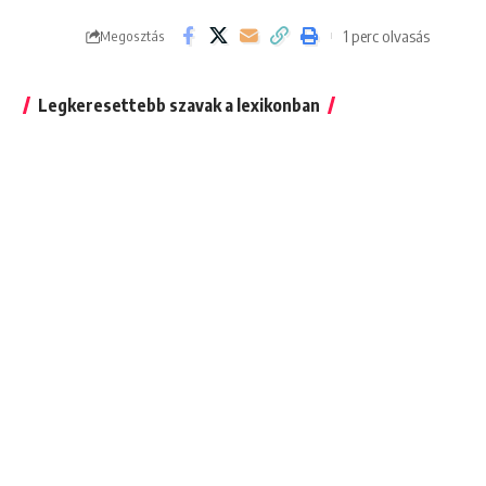
1 perc olvasás
Megosztás
Legkeresettebb szavak a lexikonban