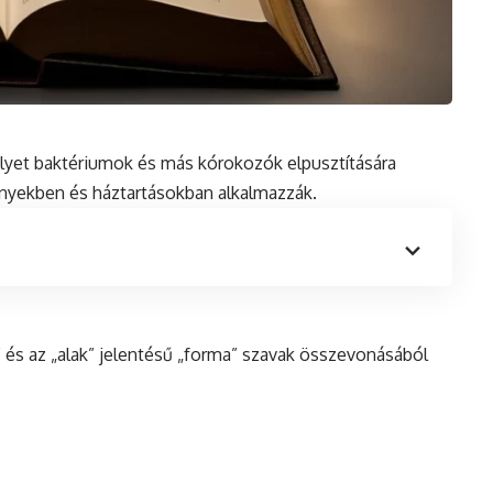
melyet baktériumok és más kórokozók elpusztítására
nyekben és háztartásokban alkalmazzák.
” és az „alak” jelentésű „forma” szavak összevonásából