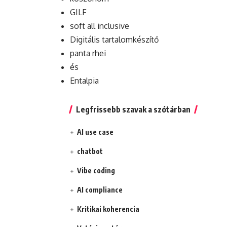
GILF
soft all inclusive
Digitális tartalomkészítő
panta rhei
és
Entalpia
Legfrissebb szavak a szótárban
AI use case
chatbot
Vibe coding
AI compliance
Kritikai koherencia