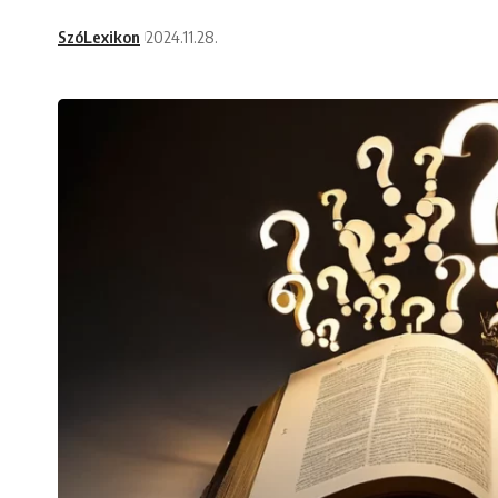
SzóLexikon
2024.11.28.