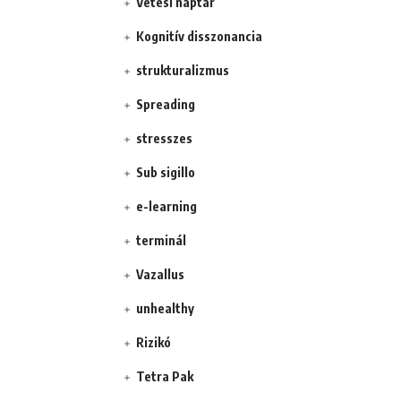
Vetési naptár
Kognitív disszonancia
strukturalizmus
Spreading
stresszes
Sub sigillo
e-learning
terminál
Vazallus
unhealthy
Rizikó
Tetra Pak