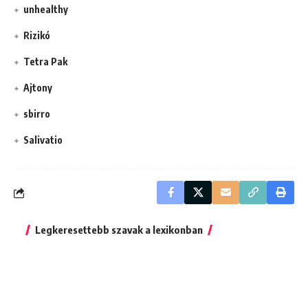
unhealthy
Rizikó
Tetra Pak
Ajtony
sbirro
Salivatio
Legkeresettebb szavak a lexikonban