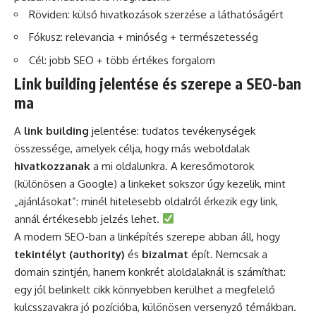
Röviden: külső hivatkozások szerzése a láthatóságért
Fókusz: relevancia + minőség + természetesség
Cél: jobb SEO + több értékes forgalom
Link building jelentése és szerepe a SEO-ban
ma
A
link building
jelentése: tudatos tevékenységek
összessége, amelyek célja, hogy más weboldalak
hivatkozzanak
a mi oldalunkra. A keresőmotorok
(különösen a Google) a linkeket sokszor úgy kezelik, mint
„ajánlásokat”: minél hitelesebb oldalról érkezik egy link,
annál értékesebb jelzés lehet.
A modern SEO-ban a linképítés szerepe abban áll, hogy
tekintélyt (authority)
és
bizalmat
épít. Nemcsak a
domain szintjén, hanem konkrét aloldalaknál is számíthat:
egy jól belinkelt cikk könnyebben kerülhet a megfelelő
kulcsszavakra jó pozícióba, különösen versenyző témákban.