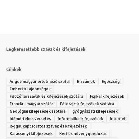
Legkeresettebb szavak és kifejezések
Címkék
Angol-magyar értelmező szótár
E-számok
Egészség
Emberi tulajdonságok
Filozófiai szavak és kifejezések szótára
Fizikai kifejezések
Francia - magyar szótár
Földrajzi kifejezések szótára
Geológiai kifejezések szótára
gyógyászati kifejezések
Időmértékes verselés
Informatikai kifejezések
Internet
Joggal kapcsolatos szavak és kifejezések
Karácsonyi kifejezések
Kert és növénygondozás