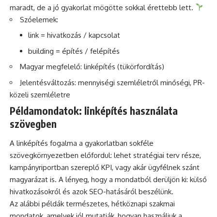
maradt, de a jó gyakorlat mögötte sokkal érettebb lett.
Szóelemek:
link = hivatkozás / kapcsolat
building = építés / felépítés
Magyar megfelelő: linképítés (tükörfordítás)
Jelentésváltozás: mennyiségi szemléletről minőségi, PR-
közeli szemléletre
Példamondatok: linképítés használata
szövegben
A linképítés fogalma a gyakorlatban sokféle
szövegkörnyezetben előfordul: lehet stratégiai terv része,
kampányriportban szereplő KPI, vagy akár ügyfélnek szánt
magyarázat is. A lényeg, hogy a mondatból derüljön ki: külső
hivatkozásokról és azok SEO-hatásáról beszélünk.
Az alábbi példák természetes, hétköznapi szakmai
mondatok, amelyek jól mutatják, hogyan használjuk a