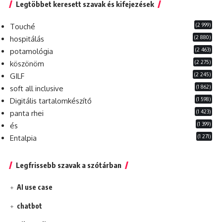
Legtöbbet keresett szavak és kifejezések
(2 999)
Touché
(2 880)
hospitálás
(2 463)
potamológia
(2 275)
köszönöm
(2 245)
GILF
(1 862)
soft all inclusive
(1 598)
Digitális tartalomkészítő
(1 423)
panta rhei
(1 399)
és
(1 271)
Entalpia
Legfrissebb szavak a szótárban
AI use case
chatbot