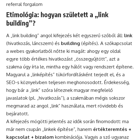
referral forgalom
Etimológia: hogyan született a „link
building”?
A „link building” angol kifejezés két egyszerű szóból áll:
link
(hivatkozás, láncszem) és
building
(építés). A szókapcsolat
a webes gyakorlatból nőtte ki magát: ahogy egy oldal
egyre több értékes hivatkozást „összegyűjtött”, azt a
szakma úgy írta le, mintha egy hálót vagy rendszert építene.
Magyarul a „linképítés” tükörfordításként terjedt el, és a
SEO-s köznyelvben teljesen meghonosodott. Érdekesség,
hogy bár a „link” szóra léteznek magyar megfelelő
javaslatok (pl. „hivatkozás”), a szakmában mégis sokszor
megmarad az angol „link” használata, mert rövidebb és
bejáratott.
A kifejezés mögötti jelentés az idők során finomodott: ma
már nem csupán „linkek építése”, hanem
értékteremtés +
kapcsolat + bizalom
kombinációja. Vagyis a szó ugyanaz