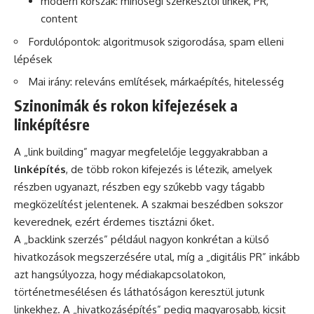
modern korszak: minőségi szerkesztői linkek, PR,
content
Fordulópontok: algoritmusok szigorodása, spam elleni
lépések
Mai irány: releváns említések, márkaépítés, hitelesség
Szinonimák és rokon kifejezések a
linképítésre
A „link building” magyar megfelelője leggyakrabban a
linképítés
, de több rokon kifejezés is létezik, amelyek
részben ugyanazt, részben egy szűkebb vagy tágabb
megközelítést jelentenek. A szakmai beszédben sokszor
keverednek, ezért érdemes tisztázni őket.
A „backlink szerzés” például nagyon konkrétan a külső
hivatkozások megszerzésére utal, míg a „digitális PR” inkább
azt hangsúlyozza, hogy médiakapcsolatokon,
történetmesélésen és láthatóságon keresztül jutunk
linkekhez. A „hivatkozásépítés” pedig magyarosabb, kicsit