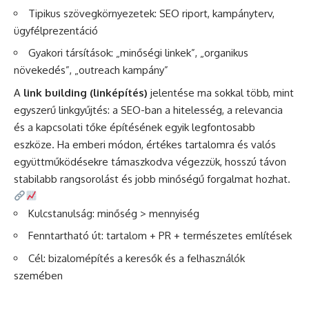
Tipikus szövegkörnyezetek: SEO riport, kampányterv,
ügyfélprezentáció
Gyakori társítások: „minőségi linkek”, „organikus
növekedés”, „outreach kampány”
A
link building (linképítés)
jelentése ma sokkal több, mint
egyszerű linkgyűjtés: a SEO-ban a hitelesség, a relevancia
és a kapcsolati tőke építésének egyik legfontosabb
eszköze. Ha emberi módon, értékes tartalomra és valós
együttműködésekre támaszkodva végezzük, hosszú távon
stabilabb rangsorolást és jobb minőségű forgalmat hozhat.
Kulcstanulság: minőség > mennyiség
Fenntartható út: tartalom + PR + természetes említések
Cél: bizalomépítés a keresők és a felhasználók
szemében