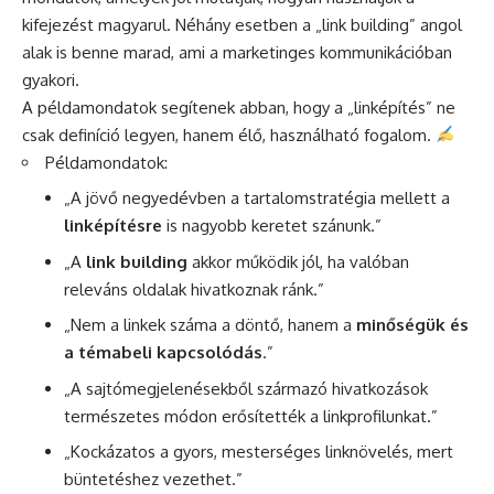
kifejezést magyarul. Néhány esetben a „link building” angol
alak is benne marad, ami a marketinges kommunikációban
gyakori.
A példamondatok segítenek abban, hogy a „linképítés” ne
csak definíció legyen, hanem élő, használható fogalom.
Példamondatok:
„A jövő negyedévben a tartalomstratégia mellett a
linképítésre
is nagyobb keretet szánunk.”
„A
link building
akkor működik jól, ha valóban
releváns oldalak hivatkoznak ránk.”
„Nem a linkek száma a döntő, hanem a
minőségük és
a témabeli kapcsolódás
.”
„A sajtómegjelenésekből származó hivatkozások
természetes módon erősítették a linkprofilunkat.”
„Kockázatos a gyors, mesterséges linknövelés, mert
büntetéshez vezethet.”