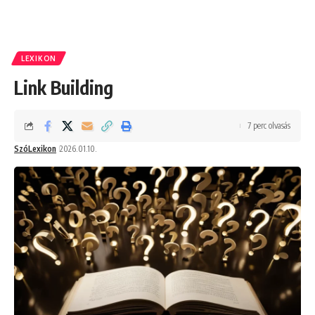
LEXIKON
Link Building
7 perc olvasás
SzóLexikon
2026.01.10.