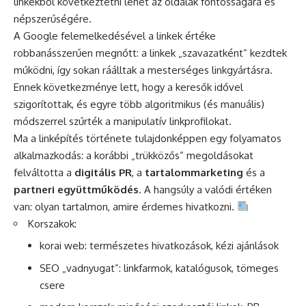
linkekből következtetni lehet az oldalak fontosságára és
népszerűségére.
A Google felemelkedésével a linkek értéke
robbanásszerűen megnőtt: a linkek „szavazatként” kezdtek
működni, így sokan ráálltak a mesterséges linkgyártásra.
Ennek következménye lett, hogy a keresők idővel
szigorítottak, és egyre több algoritmikus (és manuális)
módszerrel szűrték a manipulatív linkprofilokat.
Ma a linképítés története tulajdonképpen egy folyamatos
alkalmazkodás: a korábbi „trükközős” megoldásokat
felváltotta a
digitális PR
, a
tartalommarketing
és a
partneri együttműködés
. A hangsúly a valódi értéken
van: olyan tartalmon, amire érdemes hivatkozni.
Korszakok:
korai web: természetes hivatkozások, kézi ajánlások
SEO „vadnyugat”: linkfarmok, katalógusok, tömeges
csere