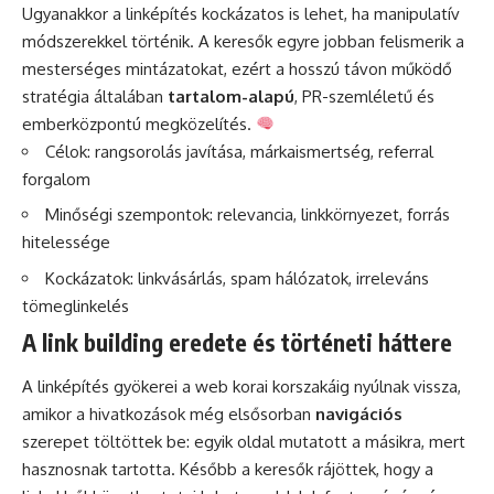
Ugyanakkor a linképítés kockázatos is lehet, ha manipulatív
módszerekkel történik. A keresők egyre jobban felismerik a
mesterséges mintázatokat, ezért a hosszú távon működő
stratégia általában
tartalom-alapú
, PR-szemléletű és
emberközpontú megközelítés.
Célok: rangsorolás javítása, márkaismertség, referral
forgalom
Minőségi szempontok: relevancia, linkkörnyezet, forrás
hitelessége
Kockázatok: linkvásárlás, spam hálózatok, irreleváns
tömeglinkelés
A link building eredete és történeti háttere
A linképítés gyökerei a web korai korszakáig nyúlnak vissza,
amikor a hivatkozások még elsősorban
navigációs
szerepet töltöttek be: egyik oldal mutatott a másikra, mert
hasznosnak tartotta. Később a keresők rájöttek, hogy a