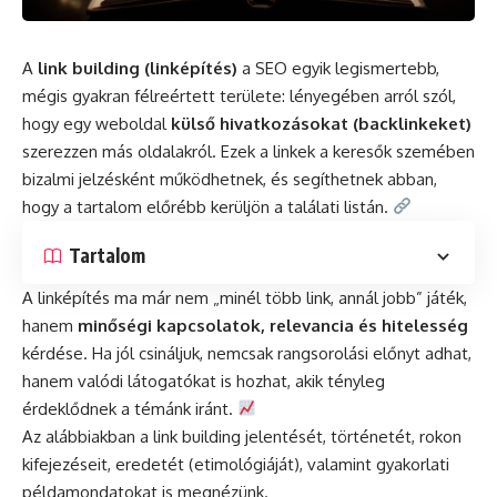
A
link building (
linképítés
)
a SEO egyik legismertebb,
mégis gyakran félreértett területe: lényegében arról szól,
hogy egy weboldal
külső hivatkozásokat (backlinkeket)
szerezzen más oldalakról. Ezek a linkek a keresők szemében
bizalmi jelzésként működhetnek, és segíthetnek abban,
hogy a tartalom előrébb kerüljön a találati listán.
Tartalom
A linképítés ma már nem „minél több link, annál jobb” játék,
hanem
minőségi kapcsolatok, relevancia és hitelesség
kérdése. Ha jól csináljuk, nemcsak rangsorolási előnyt adhat,
hanem valódi látogatókat is hozhat, akik tényleg
érdeklődnek a témánk iránt.
Az alábbiakban a link building jelentését, történetét, rokon
kifejezéseit, eredetét (etimológiáját), valamint gyakorlati
példamondatokat is megnézünk.