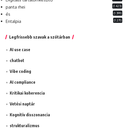
(1 423)
panta rhei
(1 399)
és
(1 271)
Entalpia
Legfrissebb szavak a szótárban
AI use case
chatbot
Vibe coding
AI compliance
Kritikai koherencia
Vetési naptár
Kognitív disszonancia
strukturalizmus