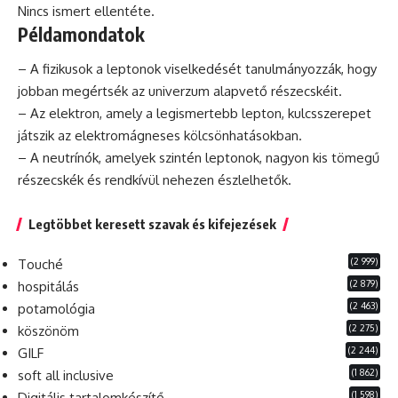
Nincs ismert ellentéte.
Példamondatok
– A fizikusok a leptonok viselkedését tanulmányozzák, hogy
jobban megértsék az univerzum alapvető részecskéit.
– Az elektron, amely a legismertebb lepton, kulcsszerepet
játszik az elektromágneses kölcsönhatásokban.
– A neutrínók, amelyek szintén leptonok, nagyon kis tömegű
részecskék és rendkívül nehezen észlelhetők.
Legtöbbet keresett szavak és kifejezések
(2 999)
Touché
(2 879)
hospitálás
(2 463)
potamológia
(2 275)
köszönöm
(2 244)
GILF
(1 862)
soft all inclusive
(1 598)
Digitális tartalomkészítő