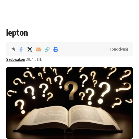
lepton
1 perc olvasás
SzóLexikon
2024.01.11.