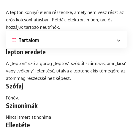
A lepton könnyű elemi részecske, amely nem vesz részt az
erős kölcsönhatásban. Példák:
elektron
, müon, tau és
hozzájuk tartozó neutrínók.
Tartalom
lepton eredete
A „lepton” szó a görög „leptos” szóból származik, ami „kicsi”
vagy „vékony” jelentésű, utalva a leptonok kis tömegére az
atommag részecskéihez képest.
Szófaj
Főnév.
Szinonimák
Nincs ismert szinonima
Ellentéte