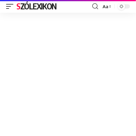
SZÓLEXIKON
Aa
Font
Resizer