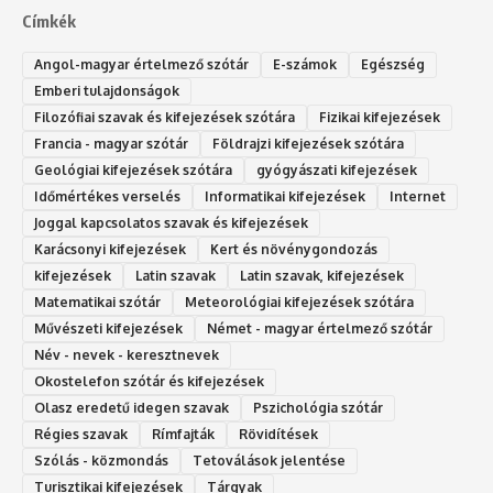
Címkék
Angol-magyar értelmező szótár
E-számok
Egészség
Emberi tulajdonságok
Filozófiai szavak és kifejezések szótára
Fizikai kifejezések
Francia - magyar szótár
Földrajzi kifejezések szótára
Geológiai kifejezések szótára
gyógyászati kifejezések
Időmértékes verselés
Informatikai kifejezések
Internet
Joggal kapcsolatos szavak és kifejezések
Karácsonyi kifejezések
Kert és növénygondozás
kifejezések
Latin szavak
Latin szavak, kifejezések
Matematikai szótár
Meteorológiai kifejezések szótára
Művészeti kifejezések
Német - magyar értelmező szótár
Név - nevek - keresztnevek
Okostelefon szótár és kifejezések
Olasz eredetű idegen szavak
Ps‮gólohciz‬ia s‮átóz‬r
Régies szavak
Rímfajták
Rövidítések
Szólás - közmondás
Tetoválások jelentése
Turisztikai kifejezések
Tárgyak