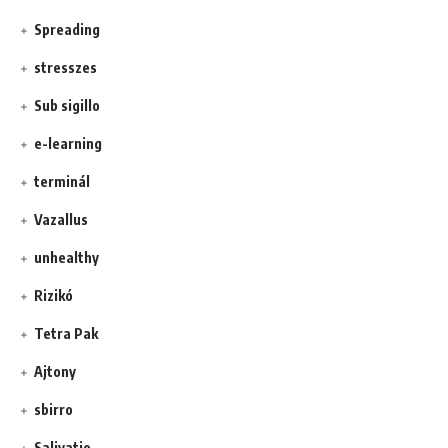
Spreading
stresszes
Sub sigillo
e-learning
terminál
Vazallus
unhealthy
Rizikó
Tetra Pak
Ajtony
sbirro
Salivatio