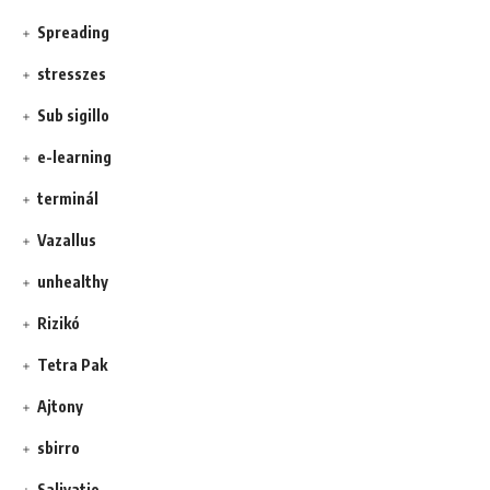
Spreading
stresszes
Sub sigillo
e-learning
terminál
Vazallus
unhealthy
Rizikó
Tetra Pak
Ajtony
sbirro
Salivatio