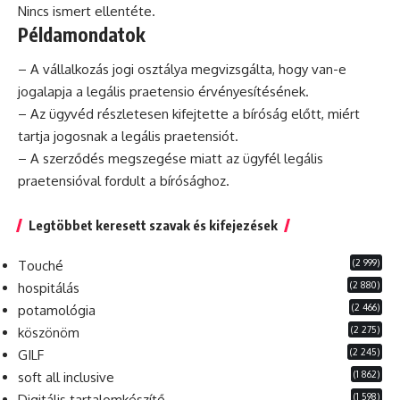
Nincs ismert ellentéte.
Példamondatok
– A vállalkozás jogi osztálya megvizsgálta, hogy van-e
jogalapja a legális praetensio érvényesítésének.
– Az ügyvéd részletesen kifejtette a bíróság előtt, miért
tartja jogosnak a legális praetensiót.
– A szerződés megszegése miatt az ügyfél legális
praetensióval fordult a bírósághoz.
Legtöbbet keresett szavak és kifejezések
(2 999)
Touché
(2 880)
hospitálás
(2 466)
potamológia
(2 275)
köszönöm
(2 245)
GILF
(1 862)
soft all inclusive
(1 598)
Digitális tartalomkészítő