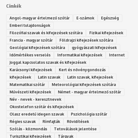
Címkék
Angol-magyar értelmező szótár
E-számok
Egészség
Emberi tulajdonságok
Filozófiai szavak és kifejezések szótára
Fizikai kifejezések
Francia - magyar szótár
Földrajzi kifejezések szótára
Geológiai kifejezések szótára
gyógyászati kifejezések
Időmértékes verselés
Informatikai kifejezések
Internet
Joggal kapcsolatos szavak és kifejezések
Karácsonyi kifejezések
Kert és növénygondozás
kifejezések
Latin szavak
Latin szavak, kifejezések
Matematikai szótár
Meteorológiai kifejezések szótára
Művészeti kifejezések
Német - magyar értelmező szótár
Név - nevek - keresztnevek
Okostelefon szótár és kifejezések
Olasz eredetű idegen szavak
Ps‮gólohciz‬ia s‮átóz‬r
Régies szavak
Rímfajták
Rövidítések
Szólás - közmondás
Tetoválások jelentése
Turisztikai kifejezések
Tárgyak