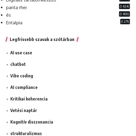
(1 424)
panta rhei
(1 400)
és
(1 271)
Entalpia
Legfrissebb szavak a szótárban
AI use case
chatbot
Vibe coding
AI compliance
Kritikai koherencia
Vetési naptár
Kognitív disszonancia
strukturalizmus