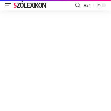
SZÓLEXIKON
Aa
Font
Resizer