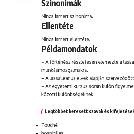
Szinonimák
Nincs ismert szinonima.
Ellentéte
Nincs ismert ellentéte.
Példamondatok
– A történész részletesen elemezte a lassa
munkásmozgalmakra.
– A lassalleánus elvek alapján szerveződöt
– Az egyetemi
kurzus
során külön figyelmet
közötti különbségeknek.
Legtöbbet keresett szavak és kifejezése
Touché
hospitálás