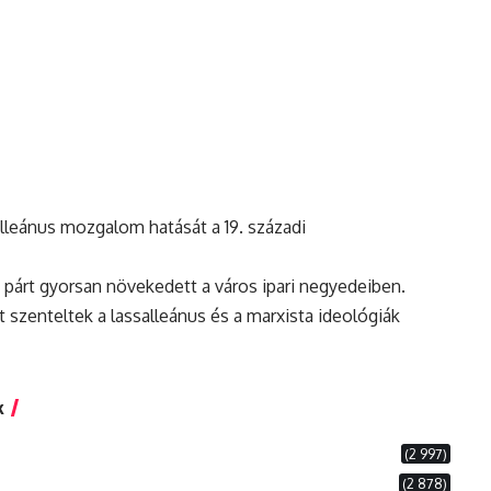
lleánus mozgalom hatását a 19. századi
t párt gyorsan növekedett a város ipari negyedeiben.
 szenteltek a lassalleánus és a
marxista
ideológiák
k
(2 997)
(2 878)