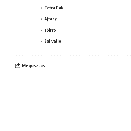
Tetra Pak
Ajtony
sbirro
Salivatio
Megosztás