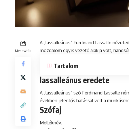
A „lassalleánus” Ferdinand Lassalle nézeteit
mozgalom egyik vezető alakja volt, hangsú
Megosztás
Tartalom
lassalleánus eredete
A „lassalleánus” szó Ferdinand Lassalle ném
években jelentős hatással volt a munkásm
Szófaj
Melléknév.