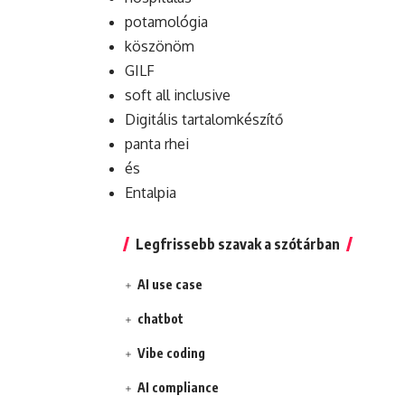
potamológia
köszönöm
GILF
soft all inclusive
Digitális tartalomkészítő
panta rhei
és
Entalpia
Legfrissebb szavak a szótárban
AI use case
chatbot
Vibe coding
AI compliance