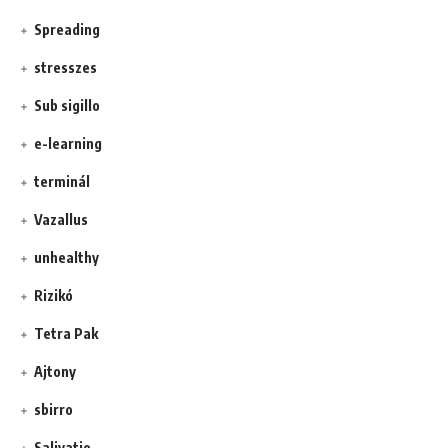
Spreading
stresszes
Sub sigillo
e-learning
terminál
Vazallus
unhealthy
Rizikó
Tetra Pak
Ajtony
sbirro
Salivatio