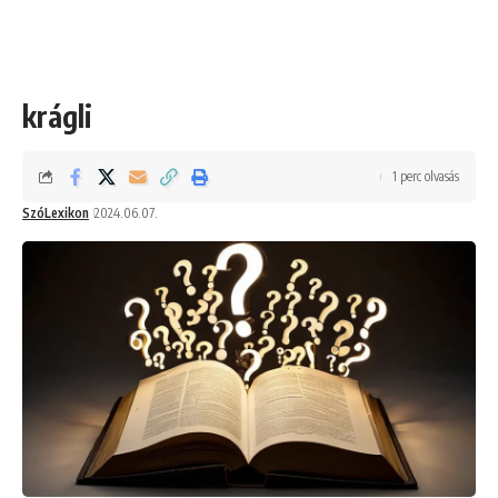
krágli
1 perc olvasás
SzóLexikon
2024.06.07.