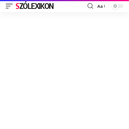
SZÓLEXIKON
Aa
Font
Resizer