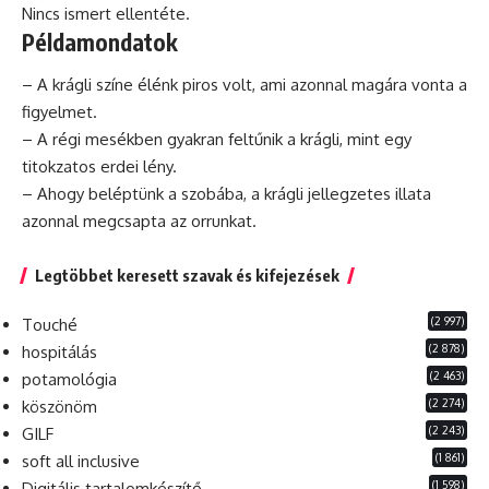
Nincs ismert ellentéte.
Példamondatok
– A krágli színe élénk piros volt, ami azonnal magára vonta a
figyelmet.
– A régi mesékben gyakran feltűnik a krágli, mint egy
titokzatos erdei lény.
– Ahogy beléptünk a szobába, a krágli jellegzetes illata
azonnal megcsapta az orrunkat.
Legtöbbet keresett szavak és kifejezések
(2 997)
Touché
(2 878)
hospitálás
(2 463)
potamológia
(2 274)
köszönöm
(2 243)
GILF
(1 861)
soft all inclusive
(1 598)
Digitális tartalomkészítő