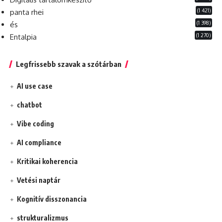
(1 421)
panta rhei
(1 398)
és
(1 270)
Entalpia
Legfrissebb szavak a szótárban
AI use case
chatbot
Vibe coding
AI compliance
Kritikai koherencia
Vetési naptár
Kognitív disszonancia
strukturalizmus