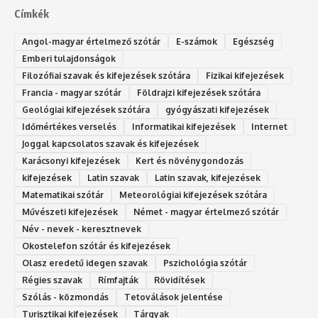
Címkék
Angol-magyar értelmező szótár
E-számok
Egészség
Emberi tulajdonságok
Filozófiai szavak és kifejezések szótára
Fizikai kifejezések
Francia - magyar szótár
Földrajzi kifejezések szótára
Geológiai kifejezések szótára
gyógyászati kifejezések
Időmértékes verselés
Informatikai kifejezések
Internet
Joggal kapcsolatos szavak és kifejezések
Karácsonyi kifejezések
Kert és növénygondozás
kifejezések
Latin szavak
Latin szavak, kifejezések
Matematikai szótár
Meteorológiai kifejezések szótára
Művészeti kifejezések
Német - magyar értelmező szótár
Név - nevek - keresztnevek
Okostelefon szótár és kifejezések
Olasz eredetű idegen szavak
Ps‮gólohciz‬ia s‮átóz‬r
Régies szavak
Rímfajták
Rövidítések
Szólás - közmondás
Tetoválások jelentése
Turisztikai kifejezések
Tárgyak