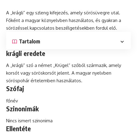
A „krágli” egy szleng kifejezés, amely sörösüvegre utal.
Főként a magyar köznyelvben használatos,
és
gyakran a
sörözéssel kapcsolatos beszélgetésekben fordul elő.
Tartalom
krágli eredete
A „krágli”
szó
a német „Krügel” szóból származik, amely
korsót vagy söröskorsót jelent. A magyar nyelvben
söröspohár értelemben használatos.
Szófaj
főnév
Szinonimák
Nincs ismert szinonima
Ellentéte