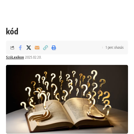
kód
1 perc olvasás
SzóLexikon
2025.02.20.