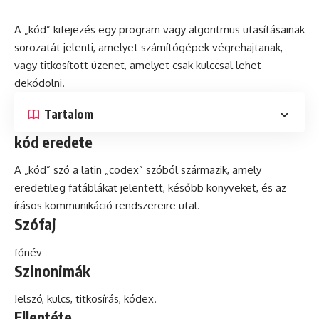
A „kód” kifejezés egy
program
vagy algoritmus utasításainak
sorozatát jelenti, amelyet számítógépek végrehajtanak,
vagy titkosított üzenet, amelyet csak kulccsal lehet
dekódolni.
Tartalom
kód eredete
A „kód”
szó
a
latin
„codex” szóból származik, amely
eredetileg fatáblákat jelentett, később könyveket, és az
írásos
kommunikáció
rendszereire utal.
Szófaj
főnév
Szinonimák
Jelszó, kulcs, titkosírás,
kódex
.
Ellentéte