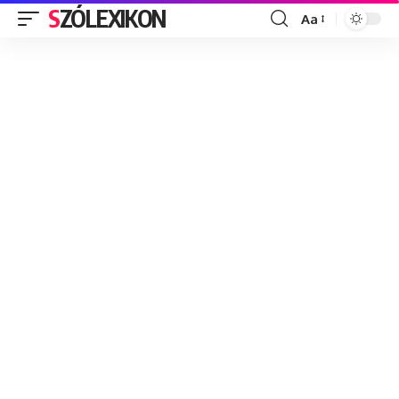
SZÓLEXIKON
Aa
Font
Resizer