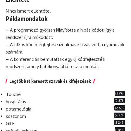
Nincs ismert ellentéte.
Példamondatok
– A programozó gyorsan kijavította a hibás kódot, így a
rendszer újra működött.
– A titkos kód megfejtése izgalmas kihívás volt a nyomozók
számára.
– A konferencián bemutattak egy új kódfejlesztési
módszert, amely hatékonyabbá teszi a munkát.
Legtöbbet keresett szavak és kifejezések
(2 997)
Touché
(2 878)
hospitálás
(2 463)
potamológia
(2 274)
köszönöm
(2 242)
GILF
(1 858)
soft all inclusive