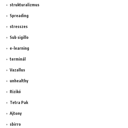
strukturalizmus
Spreading
stresszes
Sub sigillo
e-learning
terminál
Vazallus
unhealthy
Rizikó
Tetra Pak
Ajtony
sbirro