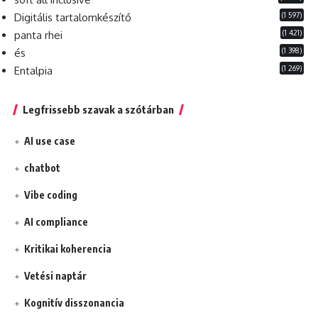
(1 597)
Digitális tartalomkészítő
(1 421)
panta rhei
(1 398)
és
(1 269)
Entalpia
Legfrissebb szavak a szótárban
AI use case
chatbot
Vibe coding
AI compliance
Kritikai koherencia
Vetési naptár
Kognitív disszonancia