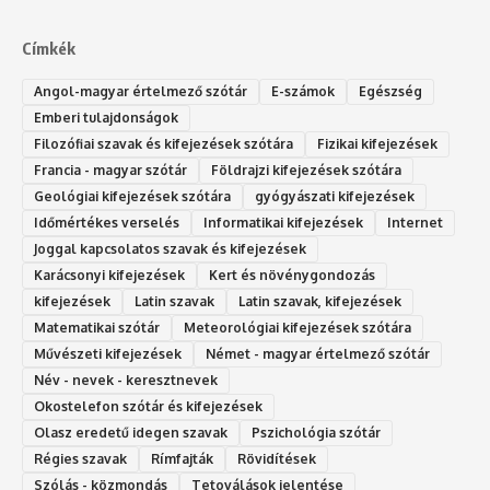
Címkék
Angol-magyar értelmező szótár
E-számok
Egészség
Emberi tulajdonságok
Filozófiai szavak és kifejezések szótára
Fizikai kifejezések
Francia - magyar szótár
Földrajzi kifejezések szótára
Geológiai kifejezések szótára
gyógyászati kifejezések
Időmértékes verselés
Informatikai kifejezések
Internet
Joggal kapcsolatos szavak és kifejezések
Karácsonyi kifejezések
Kert és növénygondozás
kifejezések
Latin szavak
Latin szavak, kifejezések
Matematikai szótár
Meteorológiai kifejezések szótára
Művészeti kifejezések
Német - magyar értelmező szótár
Név - nevek - keresztnevek
Okostelefon szótár és kifejezések
Olasz eredetű idegen szavak
Ps‮gólohciz‬ia s‮átóz‬r
Régies szavak
Rímfajták
Rövidítések
Szólás - közmondás
Tetoválások jelentése