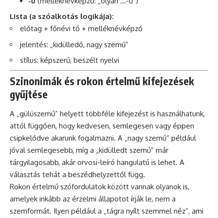
-ű
(melléknévképző: „olyan …-ű”)
Lista (a szóalkotás logikája):
előtag + főnévi tő + melléknévképző
jelentés: „kidülledő, nagy szemű”
stílus: képszerű, beszélt nyelvi
Szinonimák és rokon értelmű kifejezések
gyűjtése
A „gülüszemű” helyett többféle kifejezést is használhatunk,
attól függően, hogy kedvesen, semlegesen vagy éppen
csipkelődve akarunk fogalmazni. A „nagy szemű” például
jóval semlegesebb, míg a „kidülledt szemű” már
tárgyilagosabb, akár orvosi-leíró hangulatú is lehet. A
választás tehát a beszédhelyzettől függ.
Rokon értelmű szófordulatok között vannak olyanok is,
amelyek inkább az érzelmi állapotot írják le, nem a
szemformát. Ilyen például a „tágra nyílt szemmel néz”, ami