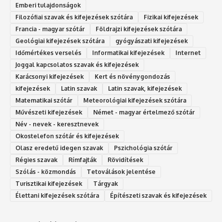
Emberi tulajdonságok
Filozófiai szavak és kifejezések szótára
Fizikai kifejezések
Francia - magyar szótár
Földrajzi kifejezések szótára
Geológiai kifejezések szótára
gyógyászati kifejezések
Időmértékes verselés
Informatikai kifejezések
Internet
Joggal kapcsolatos szavak és kifejezések
Karácsonyi kifejezések
Kert és növénygondozás
kifejezések
Latin szavak
Latin szavak, kifejezések
Matematikai szótár
Meteorológiai kifejezések szótára
Művészeti kifejezések
Német - magyar értelmező szótár
Név - nevek - keresztnevek
Okostelefon szótár és kifejezések
Olasz eredetű idegen szavak
Ps‮gólohciz‬ia s‮átóz‬r
Régies szavak
Rímfajták
Rövidítések
Szólás - közmondás
Tetoválások jelentése
Turisztikai kifejezések
Tárgyak
Élettani kifejezések szótára
Építészeti szavak és kifejezések