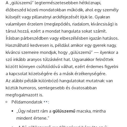
A „gülüszemű” legtermészetesebben hétköznapi,
élőbeszéd közeli mondatokban működik, ahol egy személy
külsejét vagy pillanatnyi arckifejezését írjuk le. Gyakran
valamilyen érzelem (meglepődés, riadalom, kíváncsiság) is
társul hozzá, ezért a mondat hangulata sokat számít.
Írásban párbeszédben vagy elbeszélésben igazán hatásos.
Használható kedvesen is, például amikor egy gyerek nagy,
kíváncsi szemeire mondjuk, hogy „gülüszemű” — ilyenkor a
szó inkább aranyos túlzásként hat. Ugyanakkor felnőttek
között könnyen csúfolódóvá válhat, ezért érdemes figyelni
a kapcsolat közelségére és a másik érzékenységére.
Az alábbi példák különböző hangulatokat mutatnak: van
köztük humoros, semlegesebb és óvatosabban
megfogalmazott is.
Példamondatok
:
„Úgy nézett rám a
gülüszemű
macska, mintha
mindent értene.”