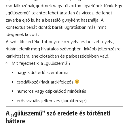
csodálkozónak, ijedtnek vagy túlzottan figyelőnek tűnik. Egy
„gülüszemű” tekintet lehet ártatlan és vicces, de lehet
zavarba ejtő is, ha a beszélő gúnyként használja. A
kontextus tehát döntő: baráti ugratásban más, mint
idegenek között.
A szó stílusértéke többnyire köznyelvi és beszélt nyelvi,
ritkán jelenik meg hivatalos szövegben. Inkább jellemzésre,
karikírozásra, anekdotákban és párbeszédekben való.
Mit fejezhet ki a „gülüszemű”?
nagy, kidülledő szemforma
csodálkozó/riadt arckifejezés
humoros vagy csipkelődő minősítés
erős vizuális jellemzés (karakterrajz)
A „gülüszemű” szó eredete és történeti
háttere