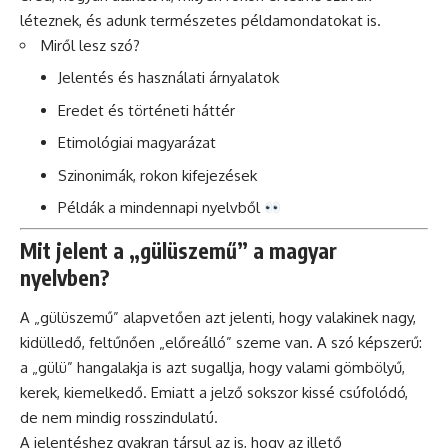
léteznek, és adunk természetes példamondatokat is.
Miről lesz szó?
Jelentés és használati árnyalatok
Eredet és történeti háttér
Etimológiai magyarázat
Szinonimák, rokon kifejezések
Példák a mindennapi nyelvből
Mit jelent a „gülüszemű” a magyar
nyelvben?
A „gülüszemű” alapvetően azt jelenti, hogy valakinek nagy,
kidülledő, feltűnően „előreálló” szeme van. A szó képszerű:
a „gülü” hangalakja is azt sugallja, hogy valami gömbölyű,
kerek, kiemelkedő. Emiatt a jelző sokszor kissé csúfolódó,
de nem mindig rosszindulatú.
A jelentéshez gyakran társul az is, hogy az illető