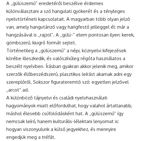
A „gülüszemű” eredetéről beszélve érdemes
különválasztani a szó hangulati gyökerét és a tényleges
nyelvtörténeti kapcsolatait. A magyarban több olyan jelző
van, amely hangutánzó vagy hangfestő jelleggel él: már a
hangzásával is „rajzol”. A „gülü-” elem pontosan ilyen: kerek,
gömbszerű, kiugró formát sejtet.
Történetileg a „gülüszemű” a népi, köznyelvi kifejezések
körébe illeszkedik, és valószínűleg régóta használatos a
beszélt nyelvben. Írásban gyakran akkor jelenik meg, amikor
szerzők élőbeszédszerű, plasztikus leírást akarnak adni egy
szereplőről. Sokszor figurateremtő szó: egyetlen jelzővel
„arcot” ad.
A különböző tájnyelvi és családi nyelvhasználati
hagyományok miatt előfordulhat, hogy valahol ártatlanabb,
máshol élesebb csúfolódásként hat. A „gülüszemű” így
nemcsak leíró, hanem kulturális-lélektani lenyomat is:
hogyan viszonyulunk a külső jegyekhez, és mennyire
engedjük meg a tréfát.