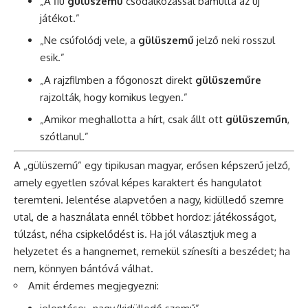
„A fiú
gülüszemű
csodálkozással bámulta az új
játékot.”
„Ne csúfolódj vele, a
gülüszemű
jelző neki rosszul
esik.”
„A rajzfilmben a főgonoszt direkt
gülüszeműre
rajzolták, hogy komikus legyen.”
„Amikor meghallotta a hírt, csak állt ott
gülüszeműn
,
szótlanul.”
A „gülüszemű” egy tipikusan magyar, erősen képszerű jelző,
amely egyetlen szóval képes karaktert és hangulatot
teremteni. Jelentése alapvetően a nagy, kidülledő szemre
utal, de a használata ennél többet hordoz: játékosságot,
túlzást, néha csipkelődést is. Ha jól választjuk meg a
helyzetet és a hangnemet, remekül színesíti a beszédet; ha
nem, könnyen bántóvá válhat.
Amit érdemes megjegyezni: