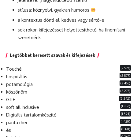
jelentése: „nagy/kidülledő szemű”
stílusa: köznyelvi, gyakran humoros
a kontextus dönti el, kedves vagy sértő-e
sok rokon kifejezéssel helyettesíthető, ha finomítani
szeretnénk
Legtöbbet keresett szavak és kifejezések
(2 997)
Touché
(2 877)
hospitálás
(2 463)
potamológia
(2 273)
köszönöm
(2 242)
GILF
(1 856)
soft all inclusive
(1 594)
Digitális tartalomkészítő
(1 420)
panta rhei
(1 398)
és
(1 269)