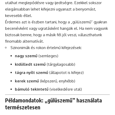
utalhat meglepődésre vagy ijedtségre. Ezekkel sokszor
elegánsabban lehet kifejezni ugyanazt a benyomást,
kevesebb éllel.
Érdemes azt is észben tartani, hogy a „gülüszemű” gyakran
becenévként vagy ugratásként hangzik el. Ha nem vagyunk
biztosak benne, hogy a másik fél jól veszi, választhatunk
finomabb alternatívát.
Szinonimák és rokon értelmű kifejezések:
nagy szemű
(semleges)
kidülledt szemű
(tárgyilagosabb)
tágra nyílt szemű
(állapotot is kifejez)
kerek szemű
(képszerű, enyhébb)
bámuló tekintetű
(viselkedésre utal)
Példamondatok: „gülüszemű” használata
természetesen