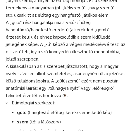
„olyan szemű, amilyen az előtag mondja”. Ez a szerkezet
termékeny a magyarban (pl. „kékszemű”, „nagy szemű”
stb.), csak itt az előtag egy hangfestő, játékos elem.
A „gülü” rész hangalakja miatt valószínűleg
hangutánzó/hangfestő eredetű (a kerekded „gömb”
érzetét kelti), és ehhez kapcsolódik a szem kidülledő
jellegének képe. A „-ű” képző a végén melléknévvé teszi az
összetételt, így a szó könnyedén illeszthető mondatokba,
jelzői szerepben.
A kialakulásban az is szerepet játszhatott, hogy a magyar
nyelv szívesen alkot szemléletes, akár enyhén túlzó jelzőket
külső tulajdonságokra. A „gülüszemű” ezért nem pusztán
anatómiai leírás: egy „túl nagyra nyílt” vagy „előreugró”
tekintet érzetét is hordozza
.
Etimológiai szerkezet:
gülü
(hangfestő előtag, kerek/kiemelkedő kép)
szem
(tő: a látószerv)