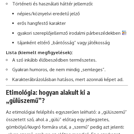
Történeti és használati háttér jellemzői:
népies/köznyelvi eredetű jelző
erős hangfestő karakter
gyakori szereplőjellemző irodalmi párbeszédekben
tájanként eltérő „bántósság” vagy játékosság
Lista (kiemelt megfigyelések):
A szó inkább élőbeszédben természetes.
Gyakran humoros, de nem mindig „semleges”.
Karakterábrázolásban hatásos, mert azonnali képet ad.
Etimológia: hogyan alakult ki a
„gülüszemű”?
Az etimológiai felépítés egyszerűen leírható: a „gülüszemű”
összetett szó, ahol a „gülü” előtag egy jellegzetes,
gömbölyű/kiugró formára utal, a „szemű” pedig azt jelenti: