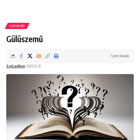
LEXIKON
Gülüszemű
7 perc olvasás
SzóLexikon
2025.12.31.