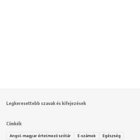
Legkeresettebb szavak és kifejezések
Címkék
Angol-magyar értelmező szótár
E-számok
Egészség