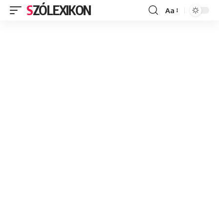
SZÓLEXIKON
Aa
Font
Resizer