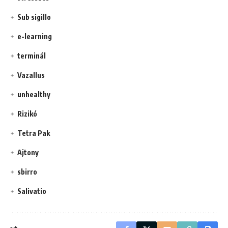
Sub sigillo
e-learning
terminál
Vazallus
unhealthy
Rizikó
Tetra Pak
Ajtony
sbirro
Salivatio