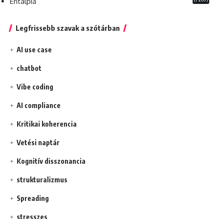
Entalpia
Legfrissebb szavak a szótárban
AI use case
chatbot
Vibe coding
AI compliance
Kritikai koherencia
Vetési naptár
Kognitív disszonancia
strukturalizmus
Spreading
stresszes