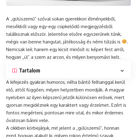
A „gülüszemű” szóval sokan gyerekkori élményekből,
mesékből vagy egy-egy csipkelődő megjegyzésből
találkoznak először. Jelentése elsőre egyszerűnek tűnik,
mégis van benne hangulat, játékosság és némi túlzás is
.
Nemcsak leír, hanem egy kicsit minősít is: képet fest arról,
hogyan „ül” a szem az arcon, és milyen benyomást kelt.
Tartalom
A kifejezés gyakran humoros, néha bántó felhanggal kerül
elő, attól függően, milyen helyzetben mondják. A magyar
nyelvben az ilyen képszerű jelzők különösen erősek, mert
gyorsan megidéznek egy karaktert vagy érzelmet. Ezért is
fontos megérteni, pontosan mire utal, és mikor érdemes
óvatosan bánni vele.
A cikkben körbejárjuk, mit jelent a „gülüszemű”, honnan
ered, hogyan alakult ki, milyen rokon értelmű szavak