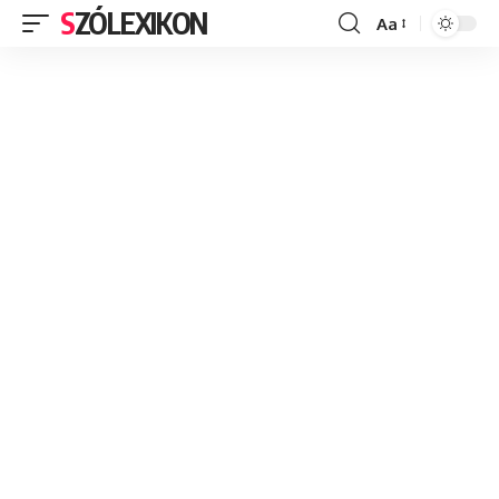
SZÓLEXIKON
Aa
Font
Resizer