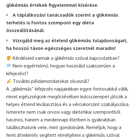
glikémiás értékek figyelemmel kísérése.
A táplálkozási tanácsadók szerint a glikémiás
terhelés is fontos szempont egy diéta
összeállításánál.
Vizsgáld meg az ételeid glikémiás tulajdonságait,
ha hosszú távon egészséges szeretnél maradni!
Kérdéseid vannak a glikémiás szóval kapcsolatban?
Nem egyértelmű, hogyan használd szakszerűen a
kifejezést?
További példamondatokat olvasnál?
A „glikémiás” kifejezés napjainkban egyre fontosabbá válik,
mivel egészségünk megőrzésében kulcsszerepet játszik a
helyes étrend kiválasztása és a vércukorszint szabályozása.
Ismerete nem csak orvosi vagy dietetikai szempontból
hasznos, hanem a mindennapi életben is gyakrabban
találkozhatunk vele, mint gondolnánk. Reméljük, hogy a
fenti áttekintés segített elmélyíteni a glikémiás szóval