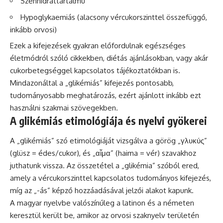
Szénhidráttartalmú
Hypoglykaemiás (alacsony vércukorszinttel összefüggő,
inkább orvosi)
Ezek a kifejezések gyakran előfordulnak egészséges
életmódról szóló cikkekben, diétás ajánlásokban, vagy akár
cukorbetegséggel kapcsolatos tájékoztatókban is.
Mindazonáltal a „glikémiás” kifejezés pontosabb,
tudományosabb meghatározás, ezért ajánlott inkább ezt
használni szakmai szövegekben.
A glikémiás etimológiája és nyelvi gyökerei
A „glikémiás” szó etimológiáját vizsgálva a görög „γλυκύς”
(glüsz = édes/cukor), és „αἷμα” (haima = vér) szavakhoz
juthatunk vissza. Az összetétel a „glikémia” szóból ered,
amely a vércukorszinttel kapcsolatos tudományos kifejezés,
míg az „-ás” képző hozzáadásával jelzői alakot kapunk.
A magyar nyelvbe valószínűleg a latinon és a németen
keresztül került be, amikor az orvosi szaknyelv területén