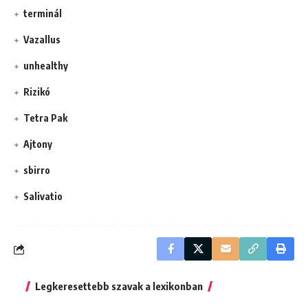
terminál
Vazallus
unhealthy
Rizikó
Tetra Pak
Ajtony
sbirro
Salivatio
Legkeresettebb szavak a lexikonban