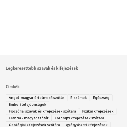
Legkeresettebb szavak és kifejezések
Címkék
Angol-magyar értelmező szótár
E-számok
Egészség
Emberi tulajdonságok
Filozófiai szavak és kifejezések szótára
Fizikai kifejezések
Francia - magyar szótár
Földrajzi kifejezések szótára
Geológiai kifejezések szótára
gyógyászati kifejezések