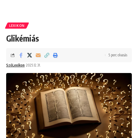
LEXIKON
Glikémiás
5 perc olvasás
SzóLexikon
2025.12.31.