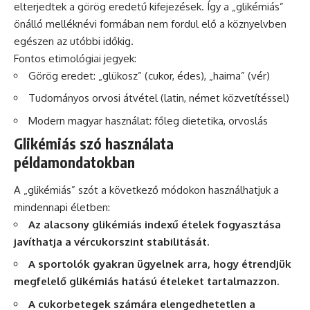
elterjedtek a görög eredetű kifejezések. Így a „glikémiás”
önálló melléknévi formában nem fordul elő a köznyelvben
egészen az utóbbi időkig.
Fontos etimológiai jegyek:
Görög eredet: „glükosz” (cukor, édes), „haima” (vér)
Tudományos orvosi átvétel (latin, német közvetítéssel)
Modern magyar használat: főleg dietetika, orvoslás
Glikémiás szó használata
példamondatokban
A „glikémiás” szót a következő módokon használhatjuk a
mindennapi életben:
Az alacsony glikémiás indexű ételek fogyasztása
javíthatja a vércukorszint stabilitását.
A sportolók gyakran ügyelnek arra, hogy étrendjük
megfelelő glikémiás hatású ételeket tartalmazzon.
A cukorbetegek számára elengedhetetlen a