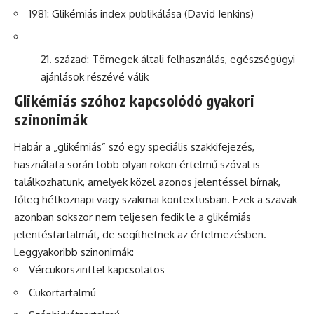
1981: Glikémiás index publikálása (David Jenkins)
század: Tömegek általi felhasználás, egészségügyi
ajánlások részévé válik
Glikémiás szóhoz kapcsolódó gyakori
szinonimák
Habár a „glikémiás” szó egy speciális szakkifejezés,
használata során több olyan rokon értelmű szóval is
találkozhatunk, amelyek közel azonos jelentéssel bírnak,
főleg hétköznapi vagy szakmai kontextusban. Ezek a szavak
azonban sokszor nem teljesen fedik le a glikémiás
jelentéstartalmát, de segíthetnek az értelmezésben.
Leggyakoribb szinonimák:
Vércukorszinttel kapcsolatos
Cukortartalmú