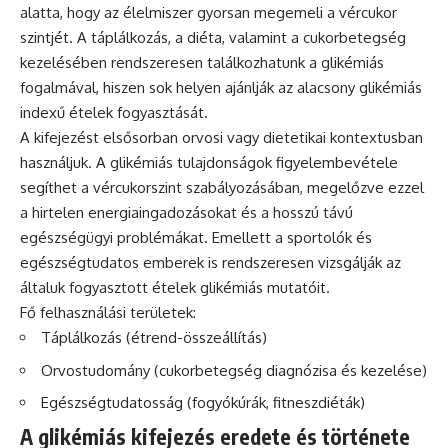
alatta, hogy az élelmiszer gyorsan megemeli a vércukor
szintjét. A táplálkozás, a diéta, valamint a cukorbetegség
kezelésében rendszeresen találkozhatunk a glikémiás
fogalmával, hiszen sok helyen ajánlják az alacsony glikémiás
indexű ételek fogyasztását.
A kifejezést elsősorban orvosi vagy dietetikai kontextusban
használjuk. A glikémiás tulajdonságok figyelembevétele
segíthet a vércukorszint szabályozásában, megelőzve ezzel
a hirtelen energiaingadozásokat és a hosszú távú
egészségügyi problémákat. Emellett a sportolók és
egészségtudatos emberek is rendszeresen vizsgálják az
általuk fogyasztott ételek glikémiás mutatóit.
Fő felhasználási területek:
Táplálkozás (étrend-összeállítás)
Orvostudomány (cukorbetegség diagnózisa és kezelése)
Egészségtudatosság (fogyókúrák, fitneszdiéták)
A glikémiás kifejezés eredete és története