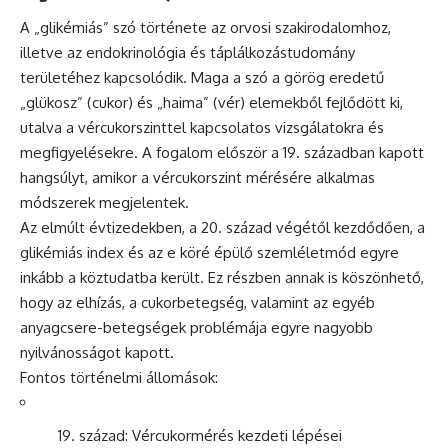
A „glikémiás” szó története az orvosi szakirodalomhoz,
illetve az endokrinológia és táplálkozástudomány
területéhez kapcsolódik. Maga a szó a görög eredetű
„glükosz” (cukor) és „haima” (vér) elemekből fejlődött ki,
utalva a vércukorszinttel kapcsolatos vizsgálatokra és
megfigyelésekre. A fogalom először a 19. században kapott
hangsúlyt, amikor a vércukorszint mérésére alkalmas
módszerek megjelentek.
Az elmúlt évtizedekben, a 20. század végétől kezdődően, a
glikémiás index és az e köré épülő szemléletmód egyre
inkább a köztudatba került. Ez részben annak is köszönhető,
hogy az elhízás, a cukorbetegség, valamint az egyéb
anyagcsere-betegségek problémája egyre nagyobb
nyilvánosságot kapott.
Fontos történelmi állomások:
század: Vércukormérés kezdeti lépései