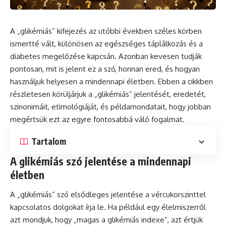
A „glikémiás” kifejezés az utóbbi években széles körben
ismertté vált, különösen az egészséges táplálkozás és a
diabetes megelőzése kapcsán. Azonban kevesen tudják
pontosan, mit is jelent ez a szó, honnan ered, és hogyan
használjuk helyesen a mindennapi életben. Ebben a cikkben
részletesen körüljárjuk a „glikémiás” jelentését, eredetét,
szinonimáit, etimológiáját, és példamondatait, hogy jobban
megértsük ezt az egyre fontosabbá váló fogalmat.
Tartalom
A glikémiás szó jelentése a mindennapi
életben
A „glikémiás” szó elsődleges jelentése a vércukorszinttel
kapcsolatos dolgokat írja le. Ha például egy élelmiszerről
azt mondjuk, hogy „magas a glikémiás indexe”, azt értjük