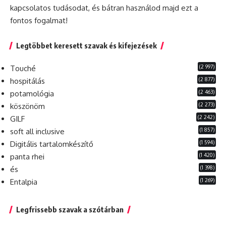
kapcsolatos tudásodat, és bátran használod majd ezt a
fontos fogalmat!
Legtöbbet keresett szavak és kifejezések
(2 997)
Touché
(2 877)
hospitálás
(2 463)
potamológia
(2 273)
köszönöm
(2 242)
GILF
(1 857)
soft all inclusive
(1 594)
Digitális tartalomkészítő
(1 420)
panta rhei
(1 398)
és
(1 269)
Entalpia
Legfrissebb szavak a szótárban