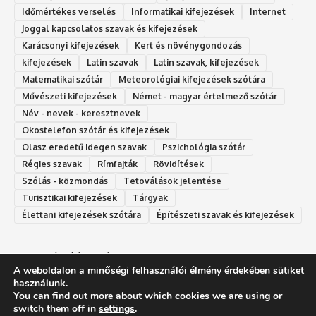
Időmértékes verselés
Informatikai kifejezések
Internet
Joggal kapcsolatos szavak és kifejezések
Karácsonyi kifejezések
Kert és növénygondozás
kifejezések
Latin szavak
Latin szavak, kifejezések
Matematikai szótár
Meteorológiai kifejezések szótára
Művészeti kifejezések
Német - magyar értelmező szótár
Név - nevek - keresztnevek
Okostelefon szótár és kifejezések
Olasz eredetű idegen szavak
Ps‮gólohciz‬ia s‮átóz‬r
Régies szavak
Rímfajták
Rövidítések
Szólás - közmondás
Tetoválások jelentése
Turisztikai kifejezések
Tárgyak
Élettani kifejezések szótára
Építészeti szavak és kifejezések
Adatkezelési tájékoztató
A weboldalon a minőségi felhasználói élmény érdekében sütiket
Felhasználási feltételek
használunk.
You can find out more about which cookies we are using or
switch them off in
settings
.