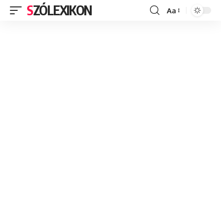
SZÓLEXIKON
Aa
Font
Resizer