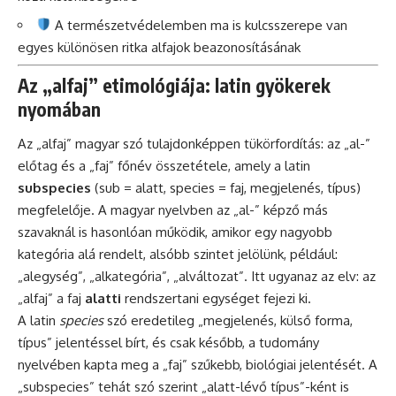
A természetvédelemben ma is kulcsszerepe van
egyes különösen ritka alfajok beazonosításának
Az „alfaj” etimológiája: latin gyökerek
nyomában
Az „alfaj” magyar szó tulajdonképpen tükörfordítás: az „al-”
előtag és a „faj” főnév összetétele, amely a latin
subspecies
(sub = alatt, species = faj, megjelenés, típus)
megfelelője. A magyar nyelvben az „al-” képző más
szavaknál is hasonlóan működik, amikor egy nagyobb
kategória alá rendelt, alsóbb szintet jelölünk, például:
„alegység”, „alkategória”, „alváltozat”. Itt ugyanaz az elv: az
„alfaj” a faj
alatti
rendszertani egységet fejezi ki.
A latin
species
szó eredetileg „megjelenés, külső forma,
típus” jelentéssel bírt, és csak később, a tudomány
nyelvében kapta meg a „faj” szűkebb, biológiai jelentését. A
„subspecies” tehát szó szerint „alatt-lévő típus”-ként is