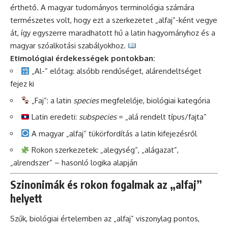
érthető. A magyar tudományos terminológia számára
természetes volt, hogy ezt a szerkezetet „alfaj”-ként vegye
át, így egyszerre maradhatott hű a latin hagyományhoz és a
magyar szóalkotási szabályokhoz.
Etimológiai érdekességek pontokban:
„Al-” előtag: alsóbb rendűséget, alárendeltséget
fejez ki
„Faj”: a latin
species
megfelelője, biológiai kategória
Latin eredeti:
subspecies
= „alá rendelt típus/fajta”
A magyar „alfaj” tükörfordítás a latin kifejezésről
Rokon szerkezetek: „alegység”, „alágazat”,
„alrendszer” – hasonló logika alapján
Szinonimák és rokon fogalmak az „alfaj”
helyett
Szűk, biológiai értelemben az „alfaj” viszonylag pontos,