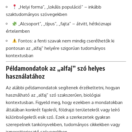
„Helyi forma”, „lokális populáció” – inkább
szaktudományos szövegekben
„Alcsoport”, „típus”, „fajta” – átvitt, hétköznapi
értelemben
Fontos: a fenti szavak nem mindig cserélhetők ki
pontosan az „alfaj” helyére szigorúan tudományos
kontextusban
Példamondatok az „alfaj” szó helyes
használatához
Az alábbi példamondatok segítenek érzékeltetni, hogyan
használható az „alfaj” szó szakszerűen, biológiai
kontextusban. Figyeld meg, hogy ezekben a mondatokban
általában konkrét fajokról, földrajzi területekről vagy leíró
különbségekről esik szó. Ezek a szerkezetek gyakran
szerepelnek tankönyvekben, tudományos cikkekben vagy
ismeretterjesztő szövegekben.