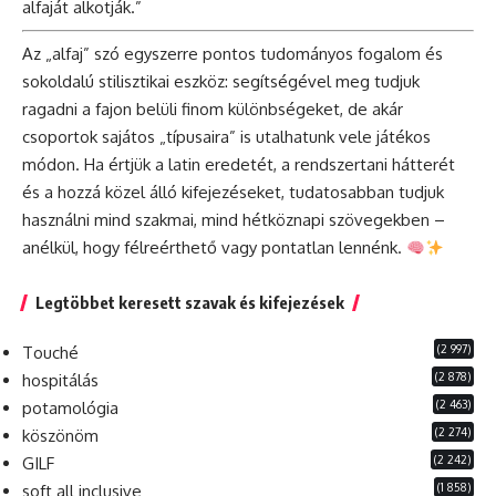
alfaját alkotják.”
Az „alfaj” szó egyszerre pontos tudományos fogalom és
sokoldalú stilisztikai eszköz: segítségével meg tudjuk
ragadni a fajon belüli finom különbségeket, de akár
csoportok sajátos „típusaira” is utalhatunk vele játékos
módon. Ha értjük a latin eredetét, a rendszertani hátterét
és a hozzá közel álló kifejezéseket, tudatosabban tudjuk
használni mind szakmai, mind hétköznapi szövegekben –
anélkül, hogy félreérthető vagy pontatlan lennénk.
Legtöbbet keresett szavak és kifejezések
(2 997)
Touché
(2 878)
hospitálás
(2 463)
potamológia
(2 274)
köszönöm
(2 242)
GILF
(1 858)
soft all inclusive