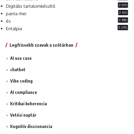
(1 597)
Digitális tartalomkészítő
(1 421)
panta rhei
(1 398)
és
(1 270)
Entalpia
Legfrissebb szavak a szótárban
AI use case
chatbot
Vibe coding
AI compliance
Kritikai koherencia
Vetési naptár
Kognitív disszonancia