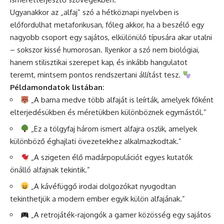
Ugyanakkor az „alfaj” szó a hétköznapi nyelvben is
előfordulhat metaforikusan, főleg akkor, ha a beszélő egy
nagyobb csoport egy sajátos, elkülönülő típusára akar utalni
– sokszor kissé humorosan. Ilyenkor a szó nem biológiai,
hanem stilisztikai szerepet kap, és inkább hangulatot
teremt, mintsem pontos rendszertani állítást tesz.
Példamondatok listában:
„A barna medve több alfaját is leírták, amelyek főként
elterjedésükben és méretükben különböznek egymástól.”
„Ez a tölgyfaj három ismert alfajra oszlik, amelyek
különböző éghajlati övezetekhez alkalmazkodtak.”
„A szigeten élő madárpopulációt egyes kutatók
önálló alfajnak tekintik.”
„A kávéfüggő irodai dolgozókat nyugodtan
tekinthetjük a modern ember egyik külön alfajának.”
„A retrojáték-rajongók a gamer közösség egy sajátos