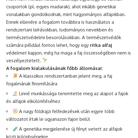
csoportok (pl. egyes madarak), ahol inkább genetikai
vonalakban gondolkodnak, mint hagyományos alfajokban.
Ennek ellenére a fogalom továbbra is használatos a
rendszertani leírásokban, tudományos nevekben és
természetvédelmi besorolásokban. A természetvédők
számára például fontos lehet, hogy egy
ritka alfaj
védelmet kapjon, még ha maga a faj összességében nem is
veszélyeztetett.
A fogalom kialakulásának főbb állomásai:
A klasszikus rendszertanban jelent meg, a faj
fogalmának finomítására
Linné munkássága teremtette meg az alapot a fajok
és alfajok elkülönítéséhez
A nagy földrajzi felfedezések után egyre több
változatot írtak le ugyanazon fajon belül
A genetika megjelenése új fényt vetett az alfajok
közti különbségekre