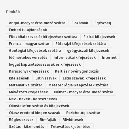
Címkék
Angol-magyar értelmező szótár
E-számok
Egészség
Emberi tulajdonságok
Filozófiai szavak és kifejezések szótára
Fizikai kifejezések
Francia - magyar szótár
Földrajzi kifejezések szótára
Geológiai kifejezések szótára
gyógyászati kifejezések
Időmértékes verselés
Informatikai kifejezések
Internet
Joggal kapcsolatos szavak és kifejezések
Karácsonyi kifejezések
Kert és növénygondozás
kifejezések
Latin szavak
Latin szavak, kifejezések
Matematikai szótár
Meteorológiai kifejezések szótára
Művészeti kifejezések
Német - magyar értelmező szótár
Név - nevek - keresztnevek
Okostelefon szótár és kifejezések
Olasz eredetű idegen szavak
Ps‮gólohciz‬ia s‮átóz‬r
Régies szavak
Rímfajták
Rövidítések
Szólás - közmondás
Tetoválások jelentése