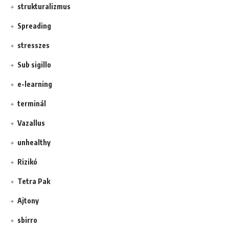
strukturalizmus
Spreading
stresszes
Sub sigillo
e-learning
terminál
Vazallus
unhealthy
Rizikó
Tetra Pak
Ajtony
sbirro