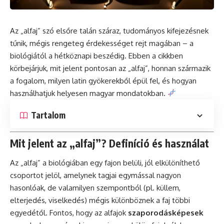
Az „alfaj” szó elsőre talán száraz, tudományos kifejezésnek
tűnik, mégis rengeteg érdekességet rejt magában – a
biológiától a hétköznapi beszédig. Ebben a cikkben
körbejárjuk, mit jelent pontosan az „alfaj”, honnan származik
a fogalom, milyen latin gyökerekből épül fel, és hogyan
használhatjuk helyesen magyar mondatokban.
Tartalom
Mit jelent az „alfaj”? Definíció és használat
Az „alfaj” a biológiában egy fajon belüli, jól elkülöníthető
csoportot jelöl, amelynek tagjai egymással nagyon
hasonlóak, de valamilyen szempontból (pl. küllem,
elterjedés, viselkedés) mégis különböznek a faj többi
egyedétől. Fontos, hogy az alfajok
szaporodásképesek