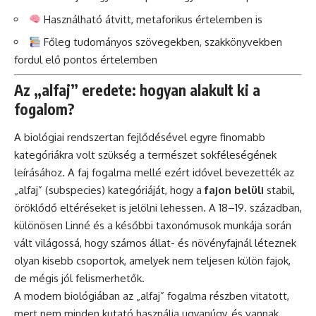
Használható átvitt, metaforikus értelemben is
Főleg tudományos szövegekben, szakkönyvekben
fordul elő pontos értelemben
Az „alfaj” eredete: hogyan alakult ki a
fogalom?
A biológiai rendszertan fejlődésével egyre finomabb
kategóriákra volt szükség a természet sokféleségének
leírásához. A faj fogalma mellé ezért idővel bevezették az
„alfaj” (subspecies) kategóriáját, hogy a
fajon belüli
stabil,
öröklődő eltéréseket is jelölni lehessen. A 18–19. században,
különösen Linné és a későbbi taxonómusok munkája során
vált világossá, hogy számos állat- és növényfajnál léteznek
olyan kisebb csoportok, amelyek nem teljesen külön fajok,
de mégis jól felismerhetők.
A modern biológiában az „alfaj” fogalma részben vitatott,
mert nem minden kutató használja ugyanúgy, és vannak