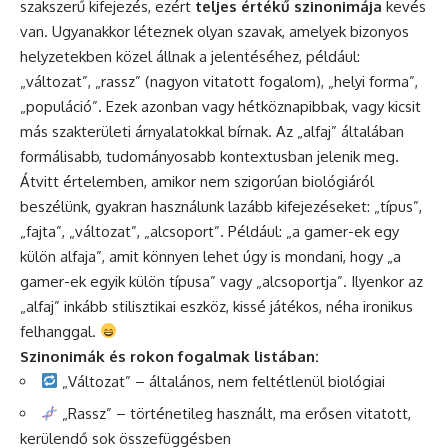
szakszerű kifejezés, ezért
teljes értékű szinonimája
kevés
van. Ugyanakkor léteznek olyan szavak, amelyek bizonyos
helyzetekben közel állnak a jelentéséhez, például:
„változat”, „rassz” (nagyon vitatott fogalom), „helyi forma”,
„populáció”. Ezek azonban vagy hétköznapibbak, vagy kicsit
más szakterületi árnyalatokkal bírnak. Az „alfaj” általában
formálisabb, tudományosabb kontextusban jelenik meg.
Átvitt értelemben, amikor nem szigorúan biológiáról
beszélünk, gyakran használunk lazább kifejezéseket: „típus”,
„fajta”, „változat”, „alcsoport”. Például: „a gamer-ek egy
külön alfaja”, amit könnyen lehet úgy is mondani, hogy „a
gamer-ek egyik külön típusa” vagy „alcsoportja”. Ilyenkor az
„alfaj” inkább stilisztikai eszköz, kissé játékos, néha ironikus
felhanggal.
Szinonimák és rokon fogalmak listában:
„Változat” – általános, nem feltétlenül biológiai
„Rassz” – történetileg használt, ma erősen vitatott,
kerülendő sok összefüggésben