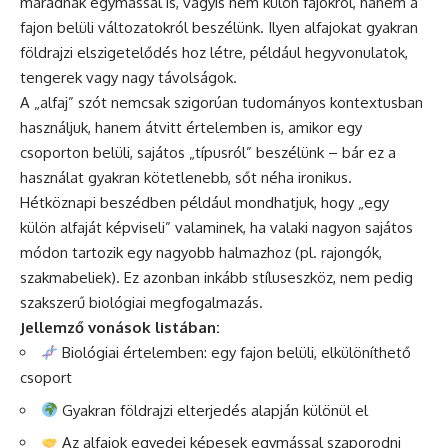
maradnak egymással is, vagyis nem külön fajokról, hanem a
fajon belüli változatokról beszélünk. Ilyen alfajokat gyakran
földrajzi elszigetelődés hoz létre, például hegyvonulatok,
tengerek vagy nagy távolságok.
A „alfaj” szót nemcsak szigorúan tudományos kontextusban
használjuk, hanem átvitt értelemben is, amikor egy
csoporton belüli, sajátos „típusról” beszélünk – bár ez a
használat gyakran kötetlenebb, sőt néha ironikus.
Hétköznapi beszédben például mondhatjuk, hogy „egy
külön alfaját képviseli” valaminek, ha valaki nagyon sajátos
módon tartozik egy nagyobb halmazhoz (pl. rajongók,
szakmabeliek). Ez azonban inkább stíluseszköz, nem pedig
szakszerű biológiai megfogalmazás.
Jellemző vonások listában:
Biológiai értelemben: egy fajon belüli, elkülöníthető
csoport
Gyakran földrajzi elterjedés alapján különül el
Az alfajok egyedei képesek egymással szaporodni