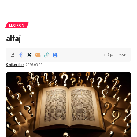
LEXIKON
alfaj
7 perc olvasás
SzóLexikon
2026.03.08.