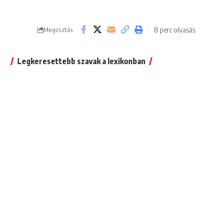
8 perc olvasás
Megosztás
Legkeresettebb szavak a lexikonban