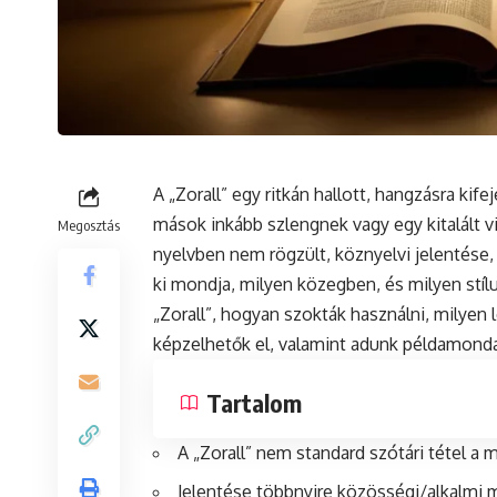
A „Zorall” egy ritkán hallott, hangzásra ki
mások inkább szlengnek vagy egy kitalált 
Megosztás
nyelvben nem rögzült, köznyelvi jelentése,
ki mondja, milyen közegben, és milyen stíl
„Zorall”, hogyan szokták használni, milyen
képzelhetők el, valamint adunk példamonda
Tartalom
A „Zorall” nem standard szótári tétel a
Jelentése többnyire közösségi/alkalmi 