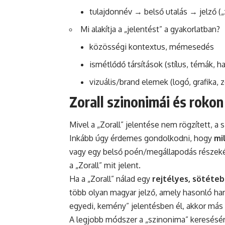
tulajdonnév → belső utalás → jelző („
Mi alakítja a „jelentést” a gyakorlatban?
közösségi kontextus, mémesedés
ismétlődő társítások (stílus, témák, h
vizuális/brand elemek (logó, grafika, z
Zorall szinonimái és rokon
Mivel a „Zorall” jelentése nem rögzített, a
Inkább úgy érdemes gondolkodni, hogy
mi
vagy egy belső poén/megállapodás részekén
a „Zorall” mit jelent.
Ha a „Zorall” nálad egy
rejtélyes, sötéteb
több olyan magyar jelző, amely hasonló han
egyedi, kemény” jelentésben él, akkor más 
A legjobb módszer a „szinonima” keresésé