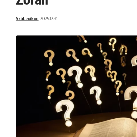
SzóLexikon
2025.12.31.