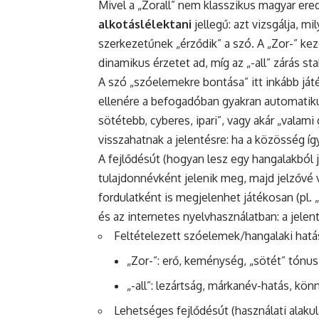
Mivel a „Zorall” nem klasszikus magyar ere
alkotáslélektani
jellegű: azt vizsgálja, m
szerkezetűnek „érződik” a szó. A „Zor-” ke
dinamikus érzetet ad, míg az „-all” zárás st
A szó „szóelemekre bontása” itt inkább ját
ellenére a befogadóban gyakran automatikus
sötétebb, cyberes, ipari”, vagy akár „valam
visszahatnak a jelentésre: ha a közösség így 
A fejlődésút (hogyan lesz egy hangalakból j
tulajdonnévként jelenik meg, majd jelzővé vá
fordulatként is megjelenhet játékosan (pl. 
és az internetes nyelvhasználatban: a jel
Feltételezett szóelemek/hangalaki hatá
„Zor-”: erő, keménység, „sötét” tónus
„-all”: lezártság, márkanév-hatás, k
Lehetséges fejlődésút (használati alakul