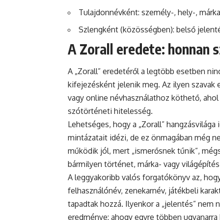
Tulajdonnévként: személy-, hely-, márka
Szlengként (közösségben): belső jelenté
A Zorall eredete: honnan 
A „Zorall” eredetéről a legtöbb esetben nin
kifejezésként jelenik meg. Az ilyen szava
vagy online névhasználathoz köthető, ahol
szótörténeti hitelesség.
Lehetséges, hogy a „Zorall” hangzásvilága 
mintázatait idézi, de ez önmagában még ne
működik jól, mert „ismerősnek tűnik”, még
bármilyen történet, márka- vagy világépítés
A leggyakoribb valós forgatókönyv az, hogy
felhasználónév, zenekarnév, játékbeli karak
tapadtak hozzá. Ilyenkor a „jelentés” nem
eredménye: ahogy egyre többen ugyanarra ha