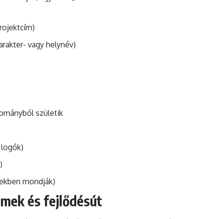
rojektcím)
karakter- vagy helynév)
yományból születik
 logók)
)
etekben mondják)
emek és fejlődésút