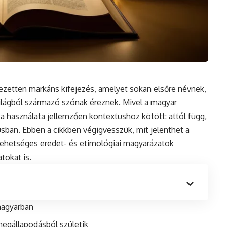
fejezetten markáns kifejezés, amelyet sokan elsőre névnek,
világból származó szónak éreznek. Mivel a magyar
 a használata jellemzően kontextushoz kötött: attól függ,
usban. Ebben a cikkben végigvesszük, mit jelenthet a
 lehetséges eredet- és etimológiai magyarázatok
tokat is.
 magyarban
megállapodásból születik