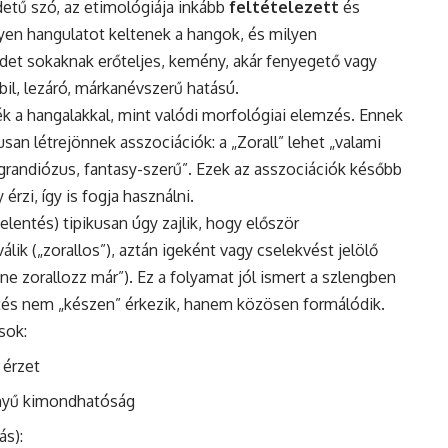
detű szó, az etimológiája inkább
feltételezett
és
ilyen hangulatot keltenek a hangok, és milyen
zdet sokaknak erőteljes, kemény, akár fenyegető vagy
abil, lezáró, márkanévszerű hatású.
ék a hangalakkal, mint valódi morfológiai elemzés. Ennek
an létrejönnek asszociációk: a „Zorall” lehet „valami
i grandiózus, fantasy-szerű”. Ezek az asszociációk később
érzi, így is fogja használni.
elentés) tipikusan úgy zajlik, hogy először
lik („zorallos”), aztán igeként vagy cselekvést jelölő
„ne zorallozz már”). Ez a folyamat jól ismert a szlengben
entés nem „készen” érkezik, hanem közösen formálódik.
sok:
 érzet
önnyű kimondhatóság
ás):