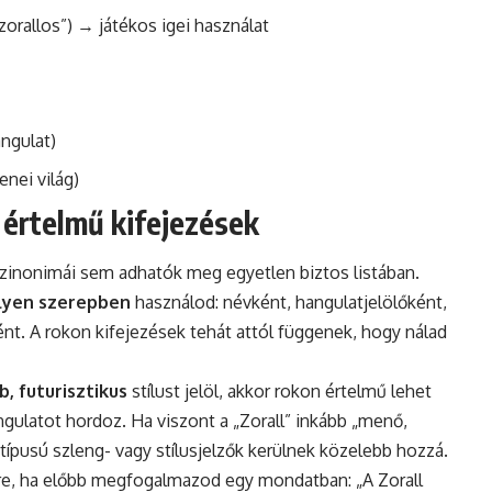
zorallos”) → játékos igei használat
angulat)
enei világ)
 értelmű kifejezések
 szinonimái sem adhatók meg egyetlen biztos listában.
lyen szerepben
használod: névként, hangulatjelölőként,
t. A rokon kifejezések tehát attól függenek, hogy nálad
b, futurisztikus
stílust jelöl, akkor rokon értelmű lehet
gulatot hordoz. Ha viszont a „Zorall” inkább „menő,
típusú szleng- vagy stílusjelzők kerülnek közelebb hozzá.
re, ha előbb megfogalmazod egy mondatban: „A Zorall