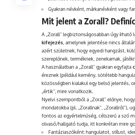
Gyakran névként, márkanévként vagy fa
Mit jelent a Zorall? Definí
A „Zorall” legbiztonságosabban úgy írható 
kifejezés
, amelynek jelentése nincs által
azért születnek, hogy egyedi hangzást, kü
szereplőnek, terméknek, zenekarnak, játékn
A használatban a „Zorall” gyakran egyfajta
éreznek (például kemény, sötétebb hangulat
közösségben kialakul egy belső jelentés, o
„értik”, mire vonatkozik.
Nyelvi szempontból a „Zorall” előnye, hog
mondatokba (pl. „Zorallnak”, „Zorallról”), u
fontos az egyértelműség, célszerű a szó m
olvasó/hallgató tudja, itt konkrétan mire g
Fantáziaszóként: hangulatot, stílust, ide