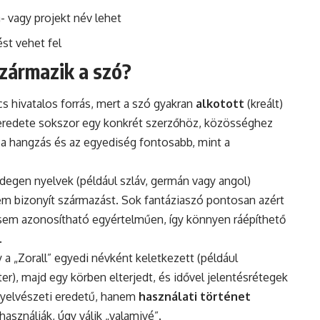
- vagy projekt név lehet
st vehet fel
származik a szó?
cs hivatalos forrás, mert a szó gyakran
alkotott
(kreált)
k eredete sokszor egy konkrét szerzőhöz, közösséghez
 a hangzás és az egyediség fontosabb, mint a
idegen nyelvek (például szláv, germán vagy angol)
m bizonyít származást. Sok fantáziaszó pontosan azért
sem azonosítható egyértelműen, így könnyen ráépíthető
.
 a „Zorall” egyedi névként keletkezett (például
ter), majd egy körben elterjedt, és idővel jelentésrétegek
 nyelvészeti eredetű, hanem
használati történet
sználják, úgy válik „valamivé”.