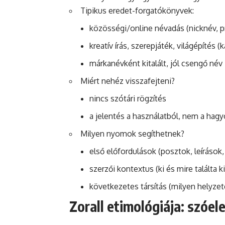
Tipikus eredet-forgatókönyvek:
közösségi/online névadás (nicknév, p
kreatív írás, szerepjáték, világépítés (
márkanévként kitalált, jól csengő név
Miért nehéz visszafejteni?
nincs szótári rögzítés
a jelentés a használatból, nem a hag
Milyen nyomok segíthetnek?
első előfordulások (posztok, leírások,
szerzői kontextus (ki és mire találta ki
következetes társítás (milyen helyz
Zorall etimológiája: szóel