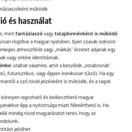
ntáziaszóként működik
ció és használat
le, mint
fantáziaszó
vagy
tulajdonnévként is működő
ánosan rögzítve a magyar nyelvben. Ilyen szavak sokszor
lönleges atmoszférát vagy „márkás” érzetet adjanak egy
ak vagy online identitásnak.
címke
: utalhat valamire, amit a beszélők „zorallosnak”
ú, futurisztikus, vagy éppen ironikusan túlzó). Ha egy
nnantól a szó rövid jelzésként is működik, és a tagok
y könnyen ragozható és beilleszthető magyar
gyanakkor épp a nyitottsága miatt félreérthető is. Ha
ellé mindig rövid magyarázatot tenni, hogy az
ondolunk.
ntitást jelölhet