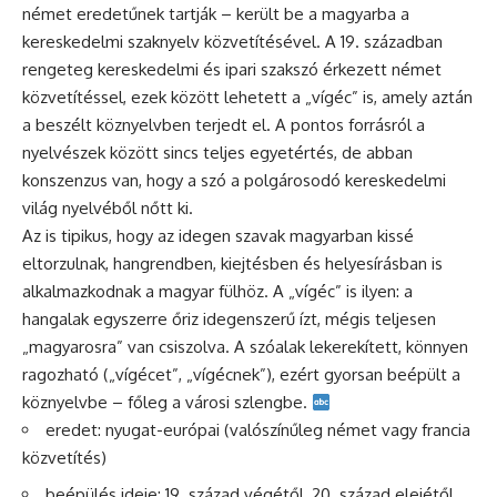
német eredetűnek tartják – került be a magyarba a
kereskedelmi szaknyelv közvetítésével. A 19. században
rengeteg kereskedelmi és ipari szakszó érkezett német
közvetítéssel, ezek között lehetett a „vígéc” is, amely aztán
a beszélt köznyelvben terjedt el. A pontos forrásról a
nyelvészek között sincs teljes egyetértés, de abban
konszenzus van, hogy a szó a polgárosodó kereskedelmi
világ nyelvéből nőtt ki.
Az is tipikus, hogy az idegen szavak magyarban kissé
eltorzulnak, hangrendben, kiejtésben és helyesírásban is
alkalmazkodnak a magyar fülhöz. A „vígéc” is ilyen: a
hangalak egyszerre őriz idegenszerű ízt, mégis teljesen
„magyarosra” van csiszolva. A szóalak lekerekített, könnyen
ragozható („vígécet”, „vígécnek”), ezért gyorsan beépült a
köznyelvbe – főleg a városi szlengbe.
eredet: nyugat-európai (valószínűleg német vagy francia
közvetítés)
beépülés ideje: 19. század végétől, 20. század elejétől