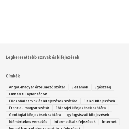
Legkeresettebb szavak és kifejezések
Címkék
Angol-magyar értelmező szótár
E-számok
Egészség
Emberi tulajdonságok
Filozófiai szavak és kifejezések szótára
Fizikai kifejezések
Francia - magyar szótár
Földrajzi kifejezések szótára
Geológiai kifejezések szótára
gyógyászati kifejezések
Időmértékes verselés
Informatikai kifejezések
Internet
Joggal kapcsolatos szavak és kifejezések