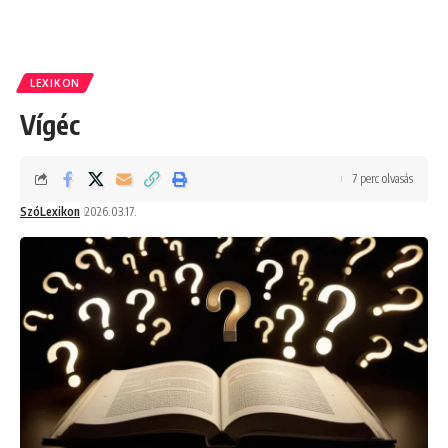
LEXIKON
Vígéc
7 perc olvasás
SzóLexikon
2026.03.17.