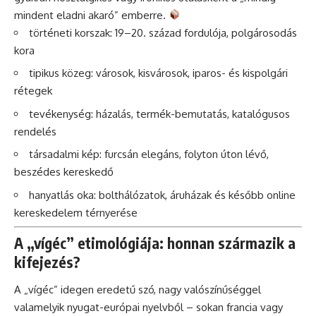
mindent eladni akaró” emberre.
történeti korszak: 19–20. század fordulója, polgárosodás
kora
tipikus közeg: városok, kisvárosok, iparos- és kispolgári
rétegek
tevékenység: házalás, termék-bemutatás, katalógusos
rendelés
társadalmi kép: furcsán elegáns, folyton úton lévő,
beszédes kereskedő
hanyatlás oka: bolthálózatok, áruházak és később online
kereskedelem térnyerése
A „vígéc” etimológiája: honnan származik a
kifejezés?
A „vígéc” idegen eredetű szó, nagy valószínűséggel
valamelyik nyugat-európai nyelvből – sokan francia vagy