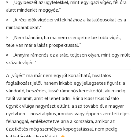
„Úgy beszél az ügyfelekkel, mint egy igazi vígéc, fél óra
alatt mindenkit meggyőz.”
„A régi idők vígécjei vitték házhoz a katalógusokat és a
mintadarabokat.”
„Nem bánnám, ha ma nem csengetne be több vígéc,
tele van már a lakás prospektussal.”
„Annyira rámenős ez a srác, teljesen olyan, mint egy múlt
századi vígéc.”
A „vígéc” ma már nem egy jól körülírható, hivatalos
foglalkozást jelöl, hanem inkább egy jellegzetes figurát: a
vándorló, beszédes, kissé rámenős kereskedőt, aki mindig
talál valamit, amit el lehet adni. Bár a klasszikus házaló
ügynök világa nagyrészt eltűnt, a szó tovább él a magyar
nyelvben – nosztalgikus, ironikus vagy éppen szeretetteljes
felhanggal, emlékeztetve arra a korszakra, amikor az
üzletkötés még személyes kopogtatással, nem pedig
kattintásokkal kezdődött.