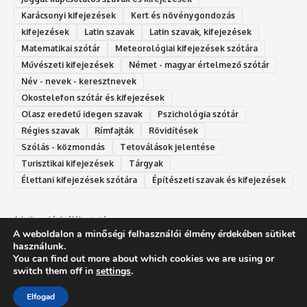
Karácsonyi kifejezések
Kert és növénygondozás
kifejezések
Latin szavak
Latin szavak, kifejezések
Matematikai szótár
Meteorológiai kifejezések szótára
Művészeti kifejezések
Német - magyar értelmező szótár
Név - nevek - keresztnevek
Okostelefon szótár és kifejezések
Olasz eredetű idegen szavak
Ps‮gólohciz‬ia s‮átóz‬r
Régies szavak
Rímfajták
Rövidítések
Szólás - közmondás
Tetoválások jelentése
Turisztikai kifejezések
Tárgyak
Élettani kifejezések szótára
Építészeti szavak és kifejezések
Adatkezelési tájékoztató
A weboldalon a minőségi felhasználói élmény érdekében sütiket
Felhasználási feltételek
használunk.
You can find out more about which cookies we are using or
switch them off in
settings
.
SzóLexikon.hu - Mi a jelentése - Szavak jelentése - Idegen szavak szótára -
Elfogad
Értelmező szótár - Szinonimaszótár - Lexikon