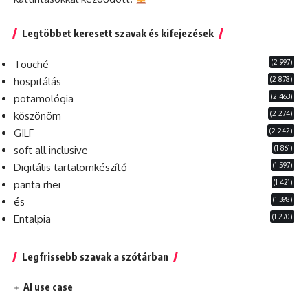
Legtöbbet keresett szavak és kifejezések
(2 997)
Touché
(2 878)
hospitálás
(2 463)
potamológia
(2 274)
köszönöm
(2 242)
GILF
(1 861)
soft all inclusive
(1 597)
Digitális tartalomkészítő
(1 421)
panta rhei
(1 398)
és
(1 270)
Entalpia
Legfrissebb szavak a szótárban
AI use case