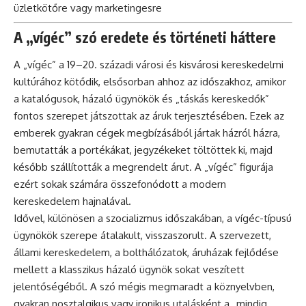
üzletkötőre vagy marketingesre
A „vígéc” szó eredete és történeti háttere
A „vígéc” a 19–20. századi városi és kisvárosi kereskedelmi
kultúrához kötődik, elsősorban ahhoz az időszakhoz, amikor
a katalógusok, házaló ügynökök és „táskás kereskedők”
fontos szerepet játszottak az áruk terjesztésében. Ezek az
emberek gyakran cégek megbízásából jártak házról házra,
bemutatták a portékákat, jegyzékeket töltöttek ki, majd
később szállították a megrendelt árut. A „vígéc” figurája
ezért sokak számára összefonódott a modern
kereskedelem hajnalával.
Idővel, különösen a szocializmus időszakában, a vígéc-típusú
ügynökök szerepe átalakult, visszaszorult. A szervezett,
állami kereskedelem, a bolthálózatok, áruházak fejlődése
mellett a klasszikus házaló ügynök sokat veszített
jelentőségéből. A szó mégis megmaradt a köznyelvben,
gyakran nosztalgikus vagy ironikus utalásként a „mindig