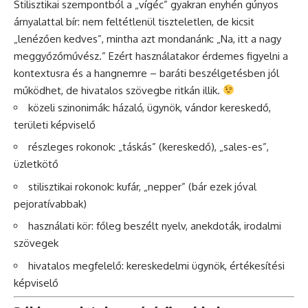
Stilisztikai szempontból a „vígéc” gyakran enyhén gúnyos
árnyalattal bír: nem feltétlenül tiszteletlen, de kicsit
„lenézően kedves”, mintha azt mondanánk: „Na, itt a nagy
meggyőzőművész.” Ezért használatakor érdemes figyelni a
kontextusra és a hangnemre – baráti beszélgetésben jól
működhet, de hivatalos szövegbe ritkán illik.
közeli szinonimák: házaló, ügynök, vándor kereskedő,
területi képviselő
részleges rokonok: „táskás” (kereskedő), „sales-es”,
üzletkötő
stilisztikai rokonok: kufár, „nepper” (bár ezek jóval
pejoratívabbak)
használati kör: főleg beszélt nyelv, anekdoták, irodalmi
szövegek
hivatalos megfelelő: kereskedelmi ügynök, értékesítési
képviselő