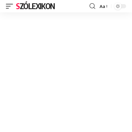
SZÓLEXIKON
Aa
Font
Resizer