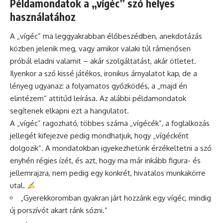
Példamondatok a „vígéc” szó helyes
használatához
A „vígéc” ma leggyakrabban élőbeszédben, anekdotázás
közben jelenik meg, vagy amikor valaki túl rámenősen
próbál eladni valamit – akár szolgáltatást, akár ötletet.
Ilyenkor a szó kissé játékos, ironikus árnyalatot kap, de a
lényeg ugyanaz: a folyamatos győzködés, a „majd én
elintézem” attitűd leírása. Az alábbi példamondatok
segítenek elkapni ezt a hangulatot.
A „vígéc” ragozható, többes száma „vígécék”, a foglalkozás
jellegét kifejezve pedig mondhatjuk, hogy „vígécként
dolgozik”. A mondatokban igyekezhetünk érzékeltetni a szó
enyhén régies ízét, és azt, hogy ma már inkább figura- és
jellemrajzra, nem pedig egy konkrét, hivatalos munkakörre
utal.
„Gyerekkoromban gyakran járt hozzánk egy vígéc, mindig
új porszívót akart ránk sózni.”