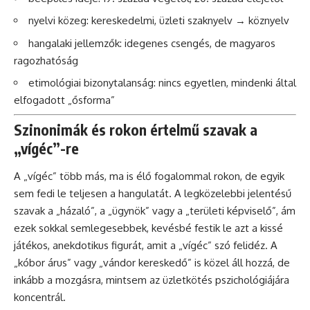
nyelvi közeg: kereskedelmi, üzleti szaknyelv → köznyelv
hangalaki jellemzők: idegenes csengés, de magyaros
ragozhatóság
etimológiai bizonytalanság: nincs egyetlen, mindenki által
elfogadott „ősforma”
Szinonimák és rokon értelmű szavak a
„vígéc”-re
A „vígéc” több más, ma is élő fogalommal rokon, de egyik
sem fedi le teljesen a hangulatát. A legközelebbi jelentésű
szavak a „házaló”, a „ügynök” vagy a „területi képviselő”, ám
ezek sokkal semlegesebbek, kevésbé festik le azt a kissé
játékos, anekdotikus figurát, amit a „vígéc” szó felidéz. A
„kóbor árus” vagy „vándor kereskedő” is közel áll hozzá, de
inkább a mozgásra, mintsem az üzletkötés pszichológiájára
koncentrál.