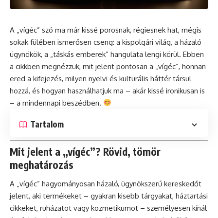
A „vígéc” szó ma már kissé porosnak, régiesnek hat, mégis
sokak fülében ismerősen cseng: a kispolgári világ, a házaló
ügynökök, a „táskás emberek” hangulata lengi körül. Ebben
a cikkben megnézzük, mit jelent pontosan a „vígéc”, honnan
ered a kifejezés, milyen nyelvi és kulturális háttér társul
hozzá, és hogyan használhatjuk ma – akár kissé ironikusan is
– a mindennapi beszédben.
Tartalom
Mit jelent a „vígéc”? Rövid, tömör
meghatározás
A „vígéc” hagyományosan házaló, ügynökszerű kereskedőt
jelent, aki termékeket – gyakran kisebb tárgyakat, háztartási
cikkeket, ruházatot vagy kozmetikumot – személyesen kínál