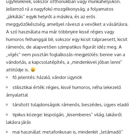
ügyfeleknek, sokszor otthonukban vagy munkahelyükön.
Jellemző rá a nagyfokú mozgékonyság, a folyamatos
„járkálás” egyik helyről a másikra, és az erős
meggyőzőkészség, amellyel ráveszi a vevőket a vásárlásra.
A szó használata ma már többnyire kissé régies vagy
humoros felhanggal bír, sokszor egy kicsit talpraesett, kicsit
rámenős, de alapvetően szimpatikus figurát idéz meg. A
„vígéc” nem pusztán foglalkozás-megjelölés: benne van a
vándorlás, a kapcsolatépítés, a „mindenkivel jóban lenni”
attitűdje is.
fő jelentés: házaló, vándor ügynök
stilisztikai érték: régies, kissé humoros, néha lekezelő
árnyalattal
társított tulajdonságok: rámenős, beszédes, ügyes eladó
tipikus közege: kispolgári, „kisemberes” világ, lakásról
lakásra járás
mai használat: metaforikusan is, mindenkit „letámadó”