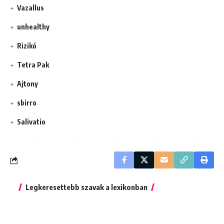
Vazallus
unhealthy
Rizikó
Tetra Pak
Ajtony
sbirro
Salivatio
Legkeresettebb szavak a lexikonban