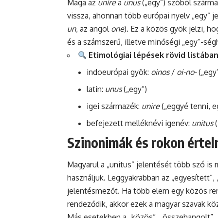
Maga az
unire
a
unus
(„egy”) szóból szárma
vissza, ahonnan több európai nyelv „egy” je
un
, az angol
one
). Ez a közös gyök jelzi, 
és a számszerű, illetve minőségi „egy”-ség
Etimológiai lépések rövid listában
indoeurópai gyök:
oinos
/
oi-no-
(„egy
latin:
unus
(„egy”)
igei származék:
unire
(„eggyé tenni, e
befejezett melléknévi igenév:
unitus
(
Szinonimák és rokon értel
Magyarul a „unitus” jelentését több szó is
használjuk. Leggyakrabban az „egyesített”, 
jelentésmezőt. Ha több elem egy közös re
rendeződik, akkor ezek a magyar szavak köze
Más esetekben a „közös”, „összehangolt”, „