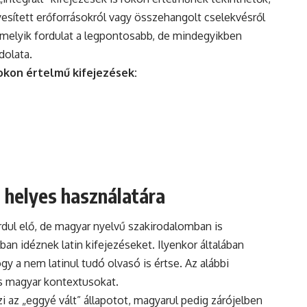
esített erőforrásokról vagy összehangolt cselekvésről
 melyik fordulat a legpontosabb, de mindegyikben
dolata.
okon értelmű kifejezések:
 helyes használatára
rdul elő, de magyar nyelvű szakirodalomban is
ban idéznek latin kifejezéseket. Ilyenkor általában
gy a nem latinul tudó olvasó is értse. Az alábbi
s magyar kontextusokat.
zi az „eggyé vált” állapotot, magyarul pedig zárójelben