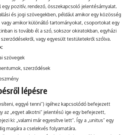
ul egy pozitív, rendező, összekapcsoló jelentésárnyalat.
vallási és jogi szövegekben, például amikor egy közösség
, vagy amikor különálló tartományokat, csoportokat egy
tinban is tovább él a szó, sokszor okiratokban, egyházi
zerződésekről, vagy egyesült testületekről szólva.
k:
ikai szövegek
kumentumok, szerződések
i eszmény
pésről lépésre
síteni, eggyé tenni”) igéhez kapcsolódó befejezett
 az „egyet alkotni” jelentésű ige egy befejezett,
jezi ki: „valami már egyesítve lett”. Így a „unitus” egy
dig magára a cselekvés folyamatára.