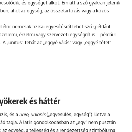
solódik, és egységet alkot. Emiatt a szó gyakran jelenik
ekben, ahol az egység, az összetartozás vagy a közös
lni: nemcsak fizikai egyesítésről lehet szó (például
ellemi, érzelmi vagy szervezeti egységről is – például
 A „unitus” tehát az „eggyé válás” vagy „eggyé tétel”
gyökerek és háttér
azik, és a
unio, unionis
(„egyesülés, egység”) illetve a
ád tagja. A latin gondolkodásban az „egy” nem pusztán
is: az egység, a teljesség és a rendezettség szimbóluma