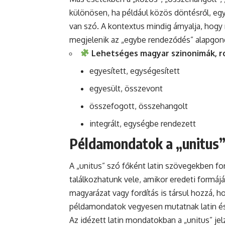
különösen, ha például közös döntésről, egy
van szó. A kontextus mindig árnyalja, hogy
megjelenik az „egybe rendeződés” alapgon
Lehetséges magyar szinonimák, r
egyesített, egységesített
egyesült, összevont
összefogott, összehangolt
integrált, egységbe rendezett
Példamondatok a „unitus”
A „unitus” szó főként latin szövegekben fo
találkozhatunk vele, amikor eredeti formájá
magyarázat vagy fordítás is társul hozzá, ho
példamondatok vegyesen mutatnak latin é
Az idézett latin mondatokban a „unitus” jel