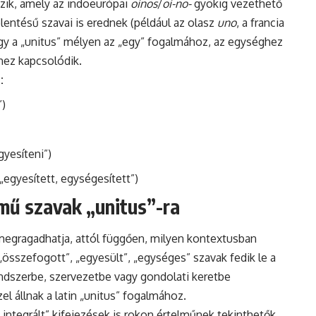
zik, amely az indoeurópai
oinos
/
oi-no-
gyökig vezethető
lentésű szavai is erednek (például az olasz
uno
, a francia
hogy a „unitus” mélyen az „egy” fogalmához, az egységhez
hez kapcsolódik.
:
”)
gyesíteni”)
„egyesített, egységesített”)
mű szavak „unitus”-ra
 megragadhatja, attól függően, milyen kontextusban
„összefogott”, „egyesült”, „egységes” szavak fedik le a
ndszerbe, szervezetbe vagy gondolati keretbe
l állnak a latin „unitus” fogalmához.
integrált” kifejezések is rokon értelműnek tekinthetők,