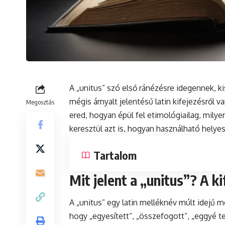
A „unitus” szó első ránézésre idegennek, 
mégis árnyalt jelentésű latin kifejezésről
Megosztás
ered, hogyan épül fel etimológiailag, mil
keresztül azt is, hogyan használható helye
Tartalom
Mit jelent a „unitus”? A k
A „unitus” egy latin melléknév múlt idejű me
hogy „egyesített”, „összefogott”, „eggyé te