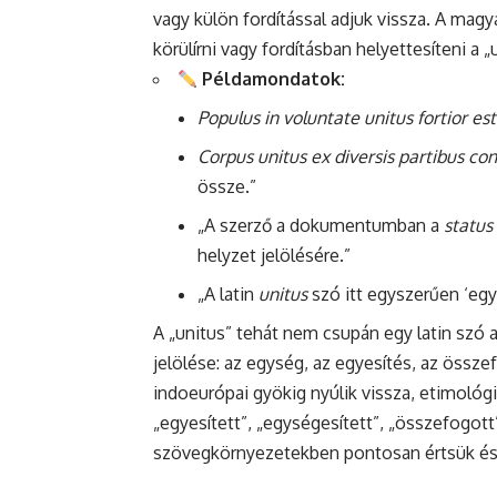
vagy külön fordítással adjuk vissza. A magy
körülírni vagy fordításban helyettesíteni a 
Példamondatok:
Populus in voluntate unitus fortior est
Corpus unitus ex diversis partibus cons
össze.”
„A szerző a dokumentumban a
status
helyzet jelölésére.”
„A latin
unitus
szó itt egyszerűen ‘egy
A „unitus” tehát nem csupán egy latin szó 
jelölése: az egység, az egyesítés, az össz
indoeurópai gyökig nyúlik vissza, etimológ
„egyesített”, „egységesített”, „összefogot
szövegkörnyezetekben pontosan értsük és 