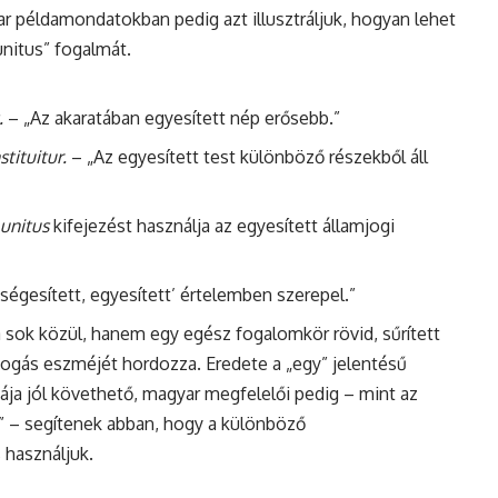
ar példamondatokban pedig azt illusztráljuk, hogyan lehet
„unitus” fogalmát.
.
– „Az akaratában egyesített nép erősebb.”
tituitur.
– „Az egyesített test különböző részekből áll
 unitus
kifejezést használja az egyesített államjogi
ségesített, egyesített’ értelemben szerepel.”
a sok közül, hanem egy egész fogalomkör rövid, sűrített
efogás eszméjét hordozza. Eredete a „egy” jelentésű
iája jól követhető, magyar megfelelői pedig – mint az
t” – segítenek abban, hogy a különböző
használjuk.