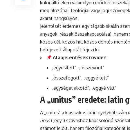
különálló elem valamilyen módon összekapc
meg filozófiai, teológiai vagy jogi szöveg
akarat hangsúlyos.
Jelentését érdemes egy tágabb skálán szemlé
anyagok, részek összekapcsolása), hanem sz
közös cél, közös hit, közös döntés mentén.
befejezett állapotát fejezi ki.
Alapjelentések röviden:
„egyesített”, „összevont”
„összefogott”, „eggyé tett”
„egységet alkotó”, „eggyé vált”
A „unitus” eredete: latin 
A „unitus” a klasszikus latin nyelvből szárm
unus
(„egy”) szavakhoz kapcsolódó szócsal
számot jelölt, hanem filozófiai kategóriát 