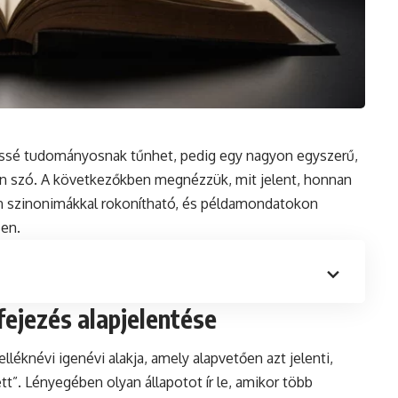
kissé tudományosnak tűnhet, pedig egy nagyon egyszerű,
 van szó. A következőkben megnézzük, mit jelent, honnan
yen szinonimákkal rokonítható, és példamondatokon
sen.
ifejezés alapjelentése
lléknévi igenévi alakja, amely alapvetően azt jelenti,
tt”. Lényegében olyan állapotot ír le, amikor több