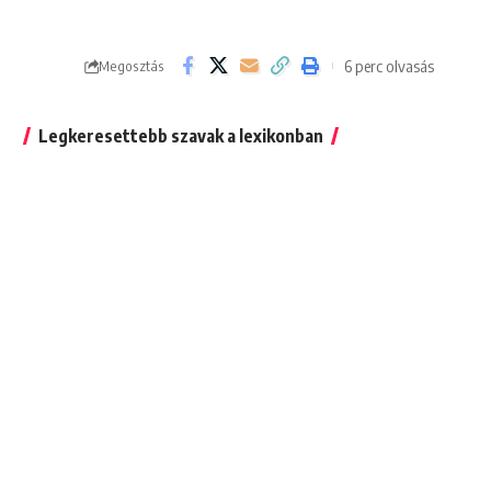
6 perc olvasás
Megosztás
Legkeresettebb szavak a lexikonban