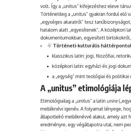
volt. Így a „unitus” kifejezéshez eleve társ
Történetileg a „unitus” gyakran fordul elő 
„egységes akaratról” tesz tanúbizonyságot
hatalom alatt „egyesítenek”. A középkori la
dokumentumokban, egyesített birtokokról, s
Történeti-kulturális háttérponto
klasszikus latin: jogi, filozófiai, retor
középkori latin: egyházi és jogi do
a „egység” mint teológiai és politika
A „unitus” etimológiája lé
Etimológiailag a „unitus” a latin
unire
(„egye
melléknévi igenév. A folyamat lényege, hogy
állapotleíró melléknévvé alakul, amely azt fe
eredményre, egy végállapotra utal, nem pe