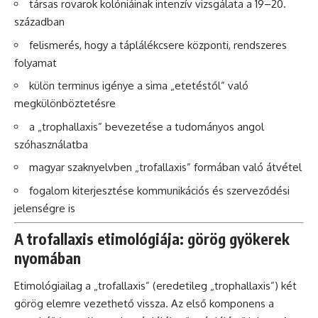
társas rovarok kolóniáinak intenzív vizsgálata a 19–20.
században
felismerés, hogy a táplálékcsere központi, rendszeres
folyamat
külön terminus igénye a sima „etetéstől” való
megkülönböztetésre
a „trophallaxis” bevezetése a tudományos angol
szóhasználatba
magyar szaknyelvben „trofallaxis” formában való átvétel
fogalom kiterjesztése kommunikációs és szerveződési
jelenségre is
A trofallaxis etimológiája: görög gyökerek
nyomában
Etimológiailag a „trofallaxis” (eredetileg „trophallaxis”) két
görög elemre vezethető vissza. Az első komponens a