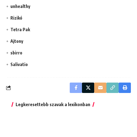
unhealthy
Rizikó
Tetra Pak
Ajtony
sbirro
Salivatio
Legkeresettebb szavak a lexikonban