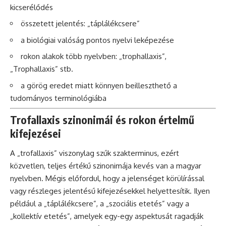
kicserélődés
összetett jelentés: „táplálékcsere”
a biológiai valóság pontos nyelvi leképezése
rokon alakok több nyelvben: „trophallaxis”,
„Trophallaxis” stb.
a görög eredet miatt könnyen beilleszthető a
tudományos terminológiába
Trofallaxis szinonimái és rokon értelmű
kifejezései
A „trofallaxis” viszonylag szűk szakterminus, ezért
közvetlen, teljes értékű szinonimája kevés van a magyar
nyelvben. Mégis előfordul, hogy a jelenséget körülírással
vagy részleges jelentésű kifejezésekkel helyettesítik. Ilyen
például a „táplálékcsere”, a „szociális etetés” vagy a
„kollektív etetés”, amelyek egy-egy aspektusát ragadják