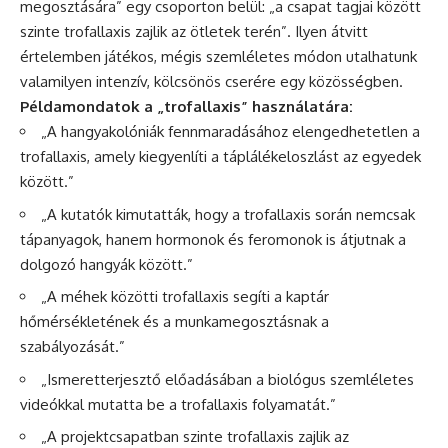
megosztására” egy csoporton belül: „a csapat tagjai között
szinte trofallaxis zajlik az ötletek terén”. Ilyen átvitt
értelemben játékos, mégis szemléletes módon utalhatunk
valamilyen intenzív, kölcsönös cserére egy közösségben.
Példamondatok a „trofallaxis” használatára:
„A hangyakolóniák fennmaradásához elengedhetetlen a
trofallaxis, amely kiegyenlíti a táplálékeloszlást az egyedek
között.”
„A kutatók kimutatták, hogy a trofallaxis során nemcsak
tápanyagok, hanem hormonok és feromonok is átjutnak a
dolgozó hangyák között.”
„A méhek közötti trofallaxis segíti a kaptár
hőmérsékletének és a munkamegosztásnak a
szabályozását.”
„Ismeretterjesztő előadásában a biológus szemléletes
videókkal mutatta be a trofallaxis folyamatát.”
„A projektcsapatban szinte trofallaxis zajlik az