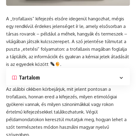
A „trofallaxis” kifejezés elsőre idegenül hangozhat, mégis
egy rendkívül érdekes jelenséget ír le, amely elsősorban a
társas rovarok – például a méhek, hangyák és termeszek –
világában játszik kulcsszerepet. A szó jelentése túlmutat a
puszta „etetési” folyamaton: a trofallaxis magában foglalja
a táplálék, az információk és gyakran a kémiai jelek átadását
is az egyedek között
.
Tartalom
Az alábbi cikkben körbejárjuk, mit jelent pontosan a
trofallaxis, honnan ered a kifejezés, milyen etimológiai
gyökerei vannak, és milyen szinonimákkal vagy rokon
értelmű kifejezésekkel találkozhatunk. Végül
példamondatokon keresztül mutatjuk meg, hogyan lehet a
szót természetes módon használni magyar nyelvű
szövegben.