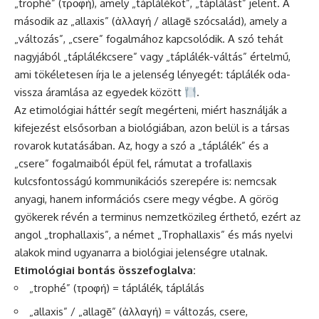
„trophé” (τροφή), amely „táplálékot”, „táplálást” jelent. A
második az „allaxis” (ἀλλαγή / allagē szócsalád), amely a
„változás”, „csere” fogalmához kapcsolódik. A szó tehát
nagyjából „táplálékcsere” vagy „táplálék-váltás” értelmű,
ami tökéletesen írja le a jelenség lényegét: táplálék oda-
vissza áramlása az egyedek között
.
Az etimológiai háttér segít megérteni, miért használják a
kifejezést elsősorban a biológiában, azon belül is a társas
rovarok kutatásában. Az, hogy a szó a „táplálék” és a
„csere” fogalmaiból épül fel, rámutat a trofallaxis
kulcsfontosságú kommunikációs szerepére is: nemcsak
anyagi, hanem információs csere megy végbe. A görög
gyökerek révén a terminus nemzetközileg érthető, ezért az
angol „trophallaxis”, a német „Trophallaxis” és más nyelvi
alakok mind ugyanarra a biológiai jelenségre utalnak.
Etimológiai bontás összefoglalva:
„trophé” (τροφή) = táplálék, táplálás
„allaxis” / „allagē” (ἀλλαγή) = változás, csere,