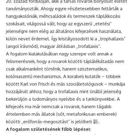
20. század fordulóján, akik a társas rovarok bonyolult életét
tanulmányozták. Ahogy egyre részletesebben feltárták a
hangyakolóniák, méhcsaládok és termeszek táplálkozási
szokásait, világossá vált, hogy az egyszerű „etetési”
jelenségre nem elég az általános kifejezések használata,
külön nevet érdemel. Így kristályosodott ki a „trophallaxis”
(angol írásmód), magyar átírásban „trofallaxis”.
A fogalom kialakulásában nagy szerepe volt annak a
felismerésnek, hogy a rovarok közötti táplálékátadás nem
csak alkalmanként történik, hanem szisztematikus,
kolóniaszintű mechanizmus. A korabeli kutatók – többek
között Karl von Frisch és más szociáletológusok – munkája
hozzájárult ahhoz, hogy a trofallaxis mint önálló jelenség
bekerüljön a tudományos nyelvbe és a tankönyvekbe. A
kifejezés ma már nemcsak a rovarok, hanem tágabb
értelemben más állatok (sőt, metaforikusan emberek)
közötti „erőforrás-megosztást” is jelölheti
.
A fogalom születésének főbb lépései: