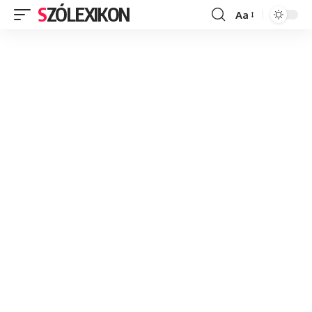
SZÓLEXIKON
Aa
Font
Resizer