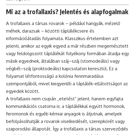
Mi az a trofallaxis? Jelentés és alapfogalmak
A trofallaxis a társas rovarok – például hangyák, mézelő
méhek, darazsak – közötti táplálékcsere és
információátadás folyamata. Klasszikus értelemben azt
jelenti, amikor az egyik egyed a már részben megemésztett
vagy feldolgozott táplálékát folyékony formában átadja egy
másik egyednek, általában száj–száj (stomodeális) vagy
végbél–száj (proktodeális) kapcsolaton keresztül. Ez a
folyamat létfontosságú a kolónia fennmaradása
szempontjából, mivel kiegyenlíti a táplálék-ellátottságot az
egyedek között.
A trofallaxis nem csupán „etetést” jelent, hanem egyfajta
kommunikációs csatorna is: a táplálékkal együtt hormonok,
feromonok és egyéb kémiai anyagok is átjutnak, amelyek
befolyásolhatják a rovarok viselkedését, szerepkörét vagy
szaporodási állapotát. Így a trofallaxis a társas szerveződés