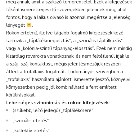
meg annak, amit a szakszó tömören jelöl. Ezek a kifejezések
főként ismeretterjesztő szövegekben jelennek meg, ahol
fontos, hogy a laikus olvasó is azonnal megértse a jelenség
lényegét
.
Rokon értelmű, illetve tágabb fogalmú kifejezések közé
tartozik a „táplálékmegosztás”, a „szociális táplálkozás”
vagy a „kolónia-szintű tápanyag-elosztás”. Ezek nem mindig
kizárólag rovarokra vonatkoznak, és nem feltétlenül írják le
a száj–száj kontaktust, mégis jelentésmezőjük részben
átfedi a trofallaxis fogalmát. Tudományos szövegben a
„trofallaxis” használata ajánlott, ismeretterjesztő, köznyelvi
környezetben pedig jól kombinálható a fent említett
körülírásokkal.
Lehetséges szinonimák és rokon kifejezések:
(szűkebb, leíró jellegű) „táplálékcsere”
„szociális etetés”
„kollektív etetés”