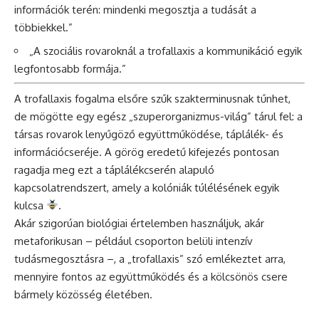
információk terén: mindenki megosztja a tudását a
többiekkel.”
„A szociális rovaroknál a trofallaxis a kommunikáció egyik
legfontosabb formája.”
A trofallaxis fogalma elsőre szűk szakterminusnak tűnhet,
de mögötte egy egész „szuperorganizmus-világ” tárul fel: a
társas rovarok lenyűgöző együttműködése, táplálék- és
információcseréje. A görög eredetű kifejezés pontosan
ragadja meg ezt a táplálékcserén alapuló
kapcsolatrendszert, amely a kolóniák túlélésének egyik
kulcsa
.
Akár szigorúan biológiai értelemben használjuk, akár
metaforikusan – például csoporton belüli intenzív
tudásmegosztásra –, a „trofallaxis” szó emlékeztet arra,
mennyire fontos az együttműködés és a kölcsönös csere
bármely közösség életében.