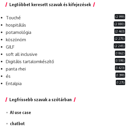
Legtöbbet keresett szavak és kifejezések
(2 999)
Touché
(2 880)
hospitálás
(2 463)
potamológia
(2 275)
köszönöm
(2 245)
GILF
(1 862)
soft all inclusive
(1 598)
Digitális tartalomkészítő
(1 423)
panta rhei
(1 399)
és
(1 271)
Entalpia
Legfrissebb szavak a szótárban
AI use case
chatbot