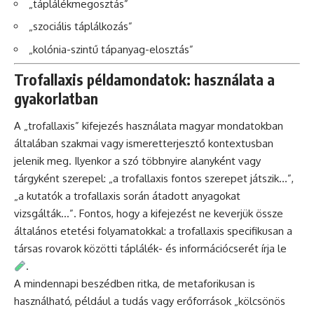
„táplálékmegosztás”
„szociális táplálkozás”
„kolónia-szintű tápanyag-elosztás”
Trofallaxis példamondatok: használata a
gyakorlatban
A „trofallaxis” kifejezés használata magyar mondatokban
általában szakmai vagy ismeretterjesztő kontextusban
jelenik meg. Ilyenkor a szó többnyire alanyként vagy
tárgyként szerepel: „a trofallaxis fontos szerepet játszik…”,
„a kutatók a trofallaxis során átadott anyagokat
vizsgálták…”. Fontos, hogy a kifejezést ne keverjük össze
általános etetési folyamatokkal: a trofallaxis specifikusan a
társas rovarok közötti táplálék- és információcserét írja le
.
A mindennapi beszédben ritka, de metaforikusan is
használható, például a tudás vagy erőforrások „kölcsönös