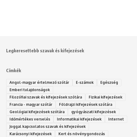
Legkeresettebb szavak és kifejezések
Címkék
Angol-magyar értelmező szótár
E-számok
Egészség
Emberi tulajdonságok
Filozófiai szavak és kifejezések szótára
Fizikai kifejezések
Francia - magyar szótár
Földrajzi kifejezések szótára
Geológiai kifejezések szótára
gyógyászati kifejezések
Időmértékes verselés
Informatikai kifejezések
Internet
Joggal kapcsolatos szavak és kifejezések
Karácsonyi kifejezések
Kert és növénygondozás