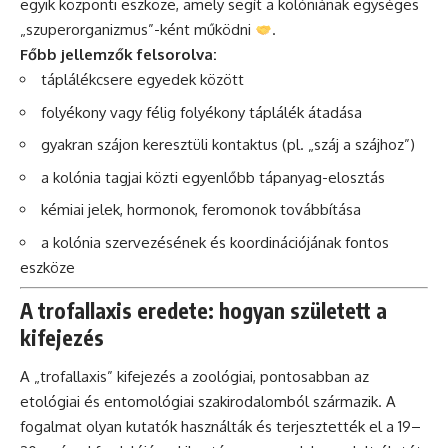
egyik központi eszköze, amely segít a kolóniának egységes
„szuperorganizmus”-ként működni
.
Főbb jellemzők felsorolva:
táplálékcsere egyedek között
folyékony vagy félig folyékony táplálék átadása
gyakran szájon keresztüli kontaktus (pl. „száj a szájhoz”)
a kolónia tagjai közti egyenlőbb tápanyag-elosztás
kémiai jelek, hormonok, feromonok továbbítása
a kolónia szervezésének és koordinációjának fontos
eszköze
A trofallaxis eredete: hogyan született a
kifejezés
A „trofallaxis” kifejezés a zoológiai, pontosabban az
etológiai és entomológiai szakirodalomból származik. A
fogalmat olyan kutatók használták és terjesztették el a 19–