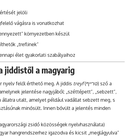
rtését jelöli
felelő vágásra is vonatkozhat
szennyezett” környezetben készül
thetők „treflinek”
ennapi élet gyakorlati szabályaihoz
 a jiddistől a magyarig
er nyelv felől érthető meg. A jiddis
treyf
(טרײף) szó a
 állatra utalt, amelyet például vadállat sebzett meg, s
yasztásúnak minősült. Innen bővült a jelentés minden
 magyarországi zsidó közösségek nyelvhasználata)
yar hangrendszerhez igazodva és kicsit „meglágyulva”