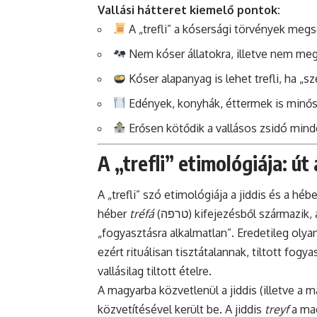
Vallási hátteret kiemelő pontok:
A „trefli” a kósersági törvények megsé
Nem kóser állatokra, illetve nem meg
Kóser alapanyag is lehet trefli, ha „
Edények, konyhák, éttermek is minősí
Erősen kötődik a vallásos zsidó mind
A „trefli” etimológiája: út
A „trefli” szó etimológiája a jiddis és a héb
héber
tréfá
(טרפה) kifejezésből származik, amelynek jelentése nagyjából: „széttépett”, „sebzett”,
„fogyasztásra alkalmatlan”. Eredetileg olyan
ezért rituálisan tisztátalannak, tiltott fog
vallásilag tiltott ételre.
A magyarba közvetlenül a jiddis (illetve a
közvetítésével került be. A jiddis
treyf
a mag