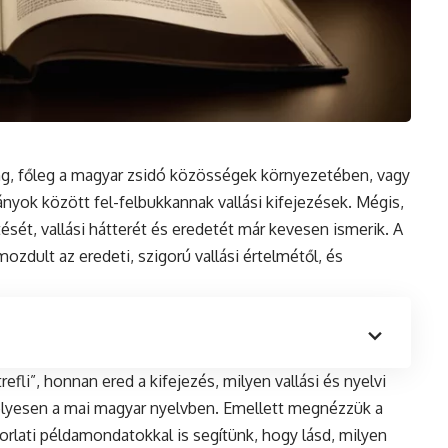
eng, főleg a magyar zsidó közösségek környezetében, vagy
yok között fel-felbukkannak vallási kifejezések. Mégis,
ését, vallási hátterét és eredetét már kevesen ismerik. A
ozdult az eredeti, szigorú vallási értelmétől, és
refli”, honnan ered a kifejezés, milyen vallási és nyelvi
elyesen a mai magyar nyelvben. Emellett megnézzük a
orlati példamondatokkal is segítünk, hogy lásd, milyen