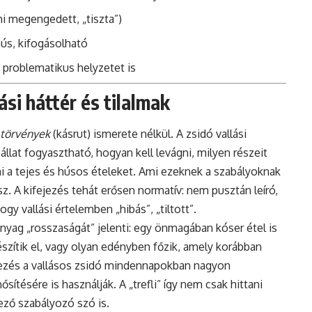
i megengedett, „tiszta”)
ús, kifogásolható
 problematikus helyzetet is
lási háttér és tilalmak
 törvények
(kásrut) ismerete nélkül. A zsidó vallási
állat fogyasztható, hogyan kell levágni, milyen részeit
i a tejes és húsos ételeket. Ami ezeknek a szabályoknak
sz. A kifejezés tehát erősen normatív: nem pusztán leíró,
gy vallási értelemben „hibás”, „tiltott”.
anyag „rosszaságát” jelenti: egy önmagában kóser étel is
észítik el, vagy olyan edényben főzik, amely korábban
fejezés a vallásos zsidó mindennapokban nagyon
sítésére is használják. A „trefli” így nem csak hittani
ző szabályozó szó is.