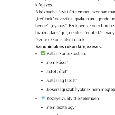
kifejezés.
A köznyelvi, átvitt értelemben azonban már
„treflinek” nevezünk, gyakran arra gondolun
benne”, „gyanús”. Ezek persze nem hordozzá
bizalmatlanságot, erkölcsi fenntartást vagy k
érzete ekkor is átsüt rajtuk.
Szinonimák és rokon kifejezések:
Vallási kontextusban:
„nem kóser”
„tiltott étel”
„vallásilag tiltott”
„kósersági szabályoknak nem megfel
Köznyelvi, átvitt értelemben:
„nem tiszta ügy”