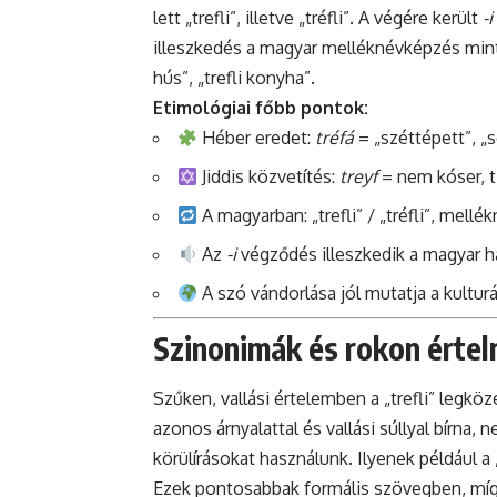
lett „trefli”, illetve „tréfli”. A végére került
-i
illeszkedés a magyar melléknévképzés mintá
hús”, „trefli konyha”.
Etimológiai főbb pontok:
Héber eredet:
tréfá
= „széttépett”, „s
Jiddis közvetítés:
treyf
= nem kóser, ti
A magyarban: „trefli” / „tréfli”, mellé
Az
-i
végződés illeszkedik a magyar h
A szó vándorlása jól mutatja a kultur
Szinonimák és rokon értelm
Szűken, vallási értelemben a „trefli” legköz
azonos árnyalattal és vallási súllyal bírna,
körülírásokat használunk. Ilyenek például a
Ezek pontosabbak formális szövegben, míg a