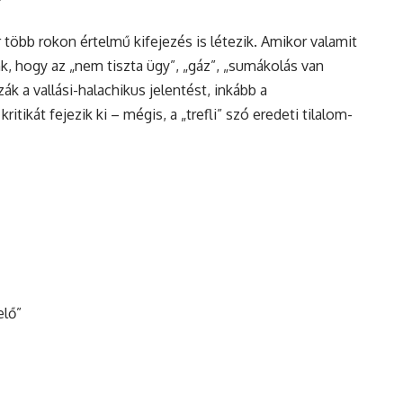
 több rokon értelmű kifejezés is létezik. Amikor valamit
k, hogy az „nem tiszta ügy”, „gáz”, „sumákolás van
k a vallási-halachikus jelentést, inkább a
ritikát fejezik ki – mégis, a „trefli” szó eredeti tilalom-
elő”