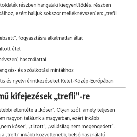
toldalék részben hangalaki kiegyenlítődés, részben
ihoz, ezért halljuk sokszor melléknévszerűen: „trefli
ebzett”, fogyasztásra alkalmatlan állat
ltott étel
knévszerű használattal
angzás- és szóalkotási mintákhoz
ális és nyelvi érintkezéseket Kelet-Közép-Európában
ű kifejezések „trefli”-re
elebbi ellentéte a „kóser”. Olyan szót, amely teljesen
 nem nagyon találunk a magyarban, ezért inkább
 „nem kóser”, „tiltott”, „vallásilag nem megengedett”.
 „trefli” inkább közvetlenebb, belső használatú