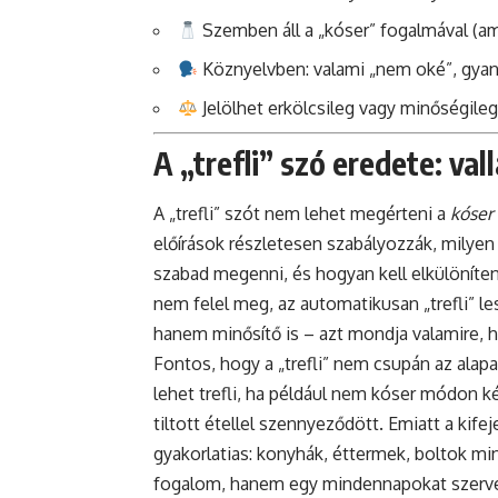
Szemben áll a „kóser” fogalmával (am
Köznyelvben: valami „nem oké”, gyan
Jelölhet erkölcsileg vagy minőségileg
A „trefli” szó eredete: val
A „trefli” szót nem lehet megérteni a
kóser
előírások részletesen szabályozzák, milyen 
szabad megenni, és hogyan kell elkülöníten
nem felel meg, az automatikusan „trefli” le
hanem minősítő is – azt mondja valamire, ho
Fontos, hogy a „trefli” nem csupán az alap
lehet trefli, ha például nem kóser módon k
tiltott étellel szennyeződött. Emiatt a ki
gyakorlatias: konyhák, éttermek, boltok minő
fogalom, hanem egy mindennapokat szerve