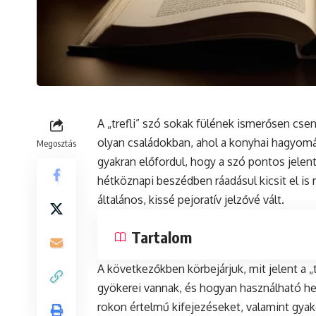
A „trefli” szó sokak fülének ismerősen cs
olyan családokban, ahol a konyhai hagyomán
Megosztás
gyakran előfordul, hogy a szó pontos jelent
hétköznapi beszédben ráadásul kicsit el is m
általános, kissé pejoratív jelzővé vált.
Tartalom
A következőkben körbejárjuk, mit jelent a „t
gyökerei vannak, és hogyan használható h
rokon értelmű kifejezéseket, valamint gyak