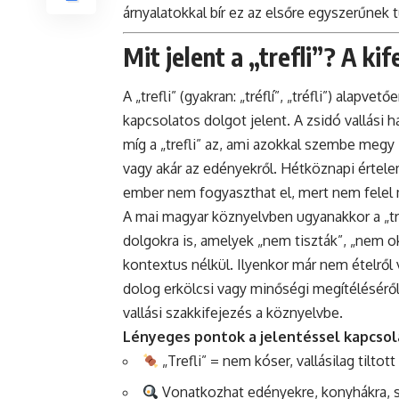
árnyalatokkal bír ez az elsőre egyszerűnek 
Mit jelent a „trefli”? A ki
A „trefli” (gyakran: „tréflí”, „tréfli”) alapvető
kapcsolatos dolgot jelent. A zsidó vallási
míg a „trefli” az, ami azokkal szembe megy 
vagy akár az edényekről. Hétköznapi értelem
ember nem fogyaszthat el, mert nem felel 
A mai magyar köznyelvben ugyanakkor a „tref
dolgokra is, amelyek „nem tiszták”, „nem o
kontextus nélkül. Ilyenkor már nem ételről 
dolog erkölcsi vagy minőségi megítéléséről.
vallási szakkifejezés a köznyelvbe.
Lényeges pontok a jelentéssel kapcsol
„Trefli” = nem kóser, vallásilag tiltot
Vonatkozhat edényekre, konyhákra, sőt