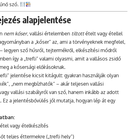
tűnő szó.
fejezés alapjelentése
en
nem kóser
, vallási értelemben
tiltott
ételt vagy étellel
 hagyományban a „kóser” az, ami a törvényeknek megfelel,
– legyen szó húsról, tejtermékről, elkészítési módról
ben így a „trefli” valami olyasmi, amit a vallásos zsidó
meg a kósersági előírásoknak.
li” jelentése kicsit kitágult: gyakran használják olyan
kék”, „nem megbízhatók” – akár teljesen vallási
vagy vallási szabályról van szó, hanem inkább az adott
 Ez a jelentésbővülés jól mutatja, hogyan lép át egy
atban:
t étel vagy ételkészítés
 teljes éttermekre („trefli hely”)