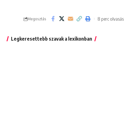
8 perc olvasás
Megosztás
Legkeresettebb szavak a lexikonban