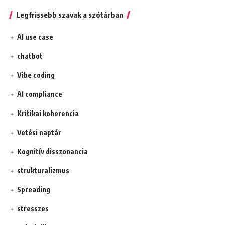
Legfrissebb szavak a szótárban
AI use case
chatbot
Vibe coding
AI compliance
Kritikai koherencia
Vetési naptár
Kognitív disszonancia
strukturalizmus
Spreading
stresszes