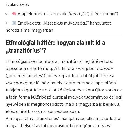
szaknyelvek
Alapjelentés-összetevők:
trans
(„át”) +
ire
(„menni”)
Emelkedett, „klasszikus műveltségű” hangulatot
hordoz a mai magyarban
Etimológiai háttér: hogyan alakult ki a
„tranzitórius”?
Etimológiai szempontból a „tranzitórius” fejlődése több
lépcsőben érthető meg. A latin
transire
igéből
transitus
(„átmenet, átkelés”) főnév képződött, ebből jött létre a
transitorius
melléknév, amely az átmenethez kapcsolódó
tulajdonságot fejezte ki. A középkor és a kora újkor során ez
a latin forma különböző európai nyelvek tudományos és jogi
nyelvében is meghonosodott, majd a magyarba is bekerült,
először írott, szakmai kontextusokban.
A magyar alak, „tranzitórius”, hangalakilag alkalmazkodott a
magyar helyesírás latinos írásmódú rétegéhez: a
trans-