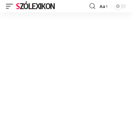
SZÓLEXIKON
Aa
Font
Resizer