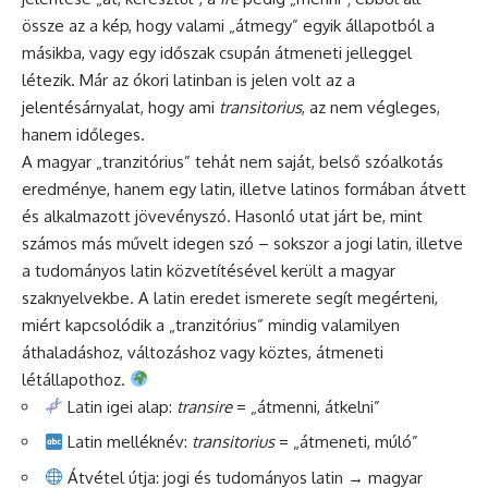
össze az a kép, hogy valami „átmegy” egyik állapotból a
másikba, vagy egy időszak csupán átmeneti jelleggel
létezik. Már az ókori latinban is jelen volt az a
jelentésárnyalat, hogy ami
transitorius
, az nem végleges,
hanem időleges.
A magyar „tranzitórius” tehát nem saját, belső szóalkotás
eredménye, hanem egy latin, illetve latinos formában átvett
és alkalmazott jövevényszó. Hasonló utat járt be, mint
számos más művelt idegen szó – sokszor a jogi latin, illetve
a tudományos latin közvetítésével került a magyar
szaknyelvekbe. A latin eredet ismerete segít megérteni,
miért kapcsolódik a „tranzitórius” mindig valamilyen
áthaladáshoz, változáshoz vagy köztes, átmeneti
létállapothoz.
Latin igei alap:
transire
= „átmenni, átkelni”
Latin melléknév:
transitorius
= „átmeneti, múló”
Átvétel útja: jogi és tudományos latin → magyar