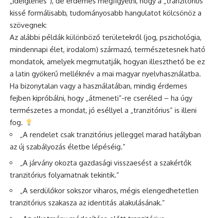
„ideiglenes”), de érdemes megfigyelni, hogy a „tranzitórius”
kissé formálisabb, tudományosabb hangulatot kölcsönöz a
szövegnek:
Az alábbi példák különböző területekről (jog, pszichológia,
mindennapi élet, irodalom) származó, természetesnek ható
mondatok, amelyek megmutatják, hogyan illeszthető be ez
a latin gyökerű melléknév a mai magyar nyelvhasználatba.
Ha bizonytalan vagy a használatában, mindig érdemes
fejben kipróbálni, hogy „átmeneti”-re cseréled – ha úgy
természetes a mondat, jó eséllyel a „tranzitórius” is illeni
fog.
„A rendelet csak tranzitórius jelleggel marad hatályban
az új szabályozás életbe lépéséig.”
„A járvány okozta gazdasági visszaesést a szakértők
tranzitórius folyamatnak tekintik.”
„A serdülőkor sokszor viharos, mégis elengedhetetlen
tranzitórius szakasza az identitás alakulásának.”