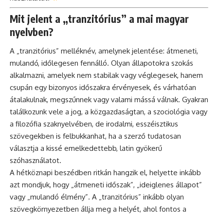
Mit jelent a „tranzitórius” a mai magyar
nyelvben?
A „tranzitórius” melléknév, amelynek jelentése: átmeneti,
mulandó, időlegesen fennálló. Olyan állapotokra szokás
alkalmazni, amelyek nem stabilak vagy véglegesek, hanem
csupán egy bizonyos időszakra érvényesek, és várhatóan
átalakulnak, megszűnnek vagy valami mássá válnak. Gyakran
találkozunk vele a jog, a közgazdaságtan, a szociológia vagy
a filozófia szaknyelvében, de irodalmi, esszéisztikus
szövegekben is felbukkanhat, ha a szerző tudatosan
választja a kissé emelkedettebb, latin gyökerű
szóhasználatot.
A hétköznapi beszédben ritkán hangzik el, helyette inkább
azt mondjuk, hogy „átmeneti időszak”, „ideiglenes állapot”
vagy „mulandó élmény”. A „tranzitórius” inkább olyan
szövegkörnyezetben állja meg a helyét, ahol fontos a