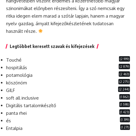
hangvételben viszont érdemes a közérthetőbb magyar
szinonimákat előnyben részesíteni. Így a szó nemcsak egy
ritka idegen elem marad a szótár lapjain, hanem a magyar
nyelv gazdag, árnyalt kifejezőkészletének tudatosan
használt része.
Legtöbbet keresett szavak és kifejezések
(2 999)
Touché
(2 879)
hospitálás
(2 463)
potamológia
(2 275)
köszönöm
(2 244)
GILF
(1 862)
soft all inclusive
(1 598)
Digitális tartalomkészítő
(1 423)
panta rhei
(1 399)
és
(1 271)
Entalpia