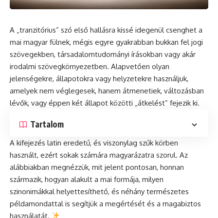
A „tranzitórius” szó első hallásra kissé idegenül csenghet a
mai magyar fülnek, mégis egyre gyakrabban bukkan fel jogi
szövegekben, társadalomtudományi írásokban vagy akár
irodalmi szövegkörnyezetben. Alapvetően olyan
jelenségekre, állapotokra vagy helyzetekre használjuk,
amelyek nem véglegesek, hanem átmenetiek, változásban
lévők, vagy éppen két állapot közötti „átkelést” fejezik ki.
Tartalom
A kifejezés latin eredetű, és viszonylag szűk körben
használt, ezért sokak számára magyarázatra szorul. Az
alábbiakban megnézzük, mit jelent pontosan, honnan
származik, hogyan alakult a mai formája, milyen
szinonimákkal helyettesíthető, és néhány természetes
példamondattal is segítjük a megértését és a magabiztos
használatát.