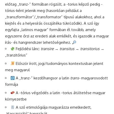
előtag „tranz-” formában rögzült, a -torius képző pedig -
tórius-ként jelenik meg (hasonlóan például a
„transzformátor”/„transformator” típusú alakokhoz, ahol a
kiejtés és a helyesírás összjátéka tükröződik). A szó így
egyfajta „latinos magyar” formában él tovább, amely
egyszerre őrzi az eredeti alak emlékét, és igazodik a magyar
írás- és hangrendszer lehetőségeihez.
Fejlődési lánc:
transire
→
transitus
→
transitorius
→
„tranzitórius”
Először írott, jogi/tudományos kontextusban jelent
meg magyarul
A „tranz-” kezdőhangsor a latin
trans-
magyarosodott
formája
A -tórius végződés a latin -torius átültetése magyar
környezetbe
A szó etimológiája magyarázza emelkedett,
„klasszicizáló” hangzását