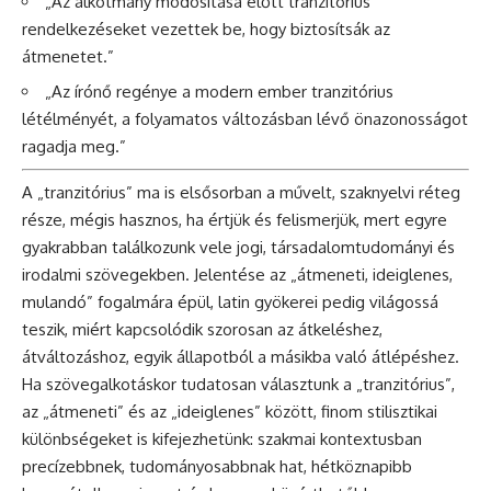
„Az alkotmány módosítása előtt tranzitórius
rendelkezéseket vezettek be, hogy biztosítsák az
átmenetet.”
„Az írónő regénye a modern ember tranzitórius
létélményét, a folyamatos változásban lévő önazonosságot
ragadja meg.”
A „tranzitórius” ma is elsősorban a művelt, szaknyelvi réteg
része, mégis hasznos, ha értjük és felismerjük, mert egyre
gyakrabban találkozunk vele jogi, társadalomtudományi és
irodalmi szövegekben. Jelentése az „átmeneti, ideiglenes,
mulandó” fogalmára épül, latin gyökerei pedig világossá
teszik, miért kapcsolódik szorosan az átkeléshez,
átváltozáshoz, egyik állapotból a másikba való átlépéshez.
Ha szövegalkotáskor tudatosan választunk a „tranzitórius”,
az „átmeneti” és az „ideiglenes” között, finom stilisztikai
különbségeket is kifejezhetünk: szakmai kontextusban
precízebbnek, tudományosabbnak hat, hétköznapibb