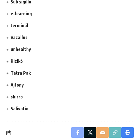
Sub sigillo
e-learning
terminál
Vazallus
unhealthy
Rizikó
Tetra Pak
Ajtony
sbirro
Salivatio