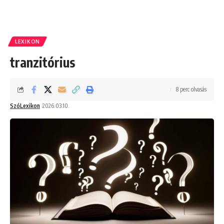
LEXIKON
tranzitórius
8 perc olvasás
SzóLexikon
2026.03.10.