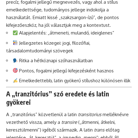
precíz, fogalmi jellegű megnevezés, vagy ahol a stílus
emelkedettsége, tudományos jellege indokolja a
használatát. Emiatt kissé „szakzsargon-ízű”, de pontos
kifejezőeszköz, ha jól választjuk meg a kontextust.
Alapjelentés: „átmeneti, mulandó, ideiglenes”
Jellegzetes közegei: jogi, filozófiai,
társadalomtudományi szövegek
Ritka a hétköznapi szóhasználatban
Pontos, fogalmi jellegű kifejezésként hasznos
Emelkedettebb, latin gyökerű stílushoz különösen illik
A „tranzitórius” szó eredete és latin
gyökerei
A „tranzitórius” közvetlenül a latin
transitorius
melléknévre
vezethető vissza, amely a
transire
(„átmenni, átkelni,
keresztülmenni”) igéből származik. A latin
trans
előtag
jelentése „át, keresztül”, a
ire
pedig „menni”; ebből áll