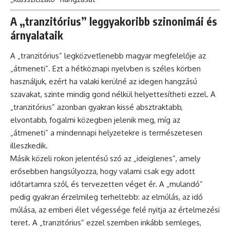
A „tranzitórius” leggyakoribb szinonimái és
árnyalataik
A „tranzitórius” legközvetlenebb magyar megfelelője az
„átmeneti”. Ezt a hétköznapi nyelvben is széles körben
használjuk, ezért ha valaki kerülné az idegen hangzású
szavakat, szinte mindig gond nélkül helyettesítheti ezzel. A
„tranzitórius” azonban gyakran kissé absztraktabb,
elvontabb, fogalmi közegben jelenik meg, míg az
„átmeneti” a mindennapi helyzetekre is természetesen
illeszkedik.
Másik közeli rokon jelentésű szó az „ideiglenes”, amely
erősebben hangsúlyozza, hogy valami csak egy adott
időtartamra szól, és tervezetten véget ér. A „mulandó”
pedig gyakran érzelmileg terheltebb: az elmúlás, az idő
múlása, az emberi élet végessége felé nyitja az értelmezési
teret. A „tranzitórius” ezzel szemben inkább semleges,