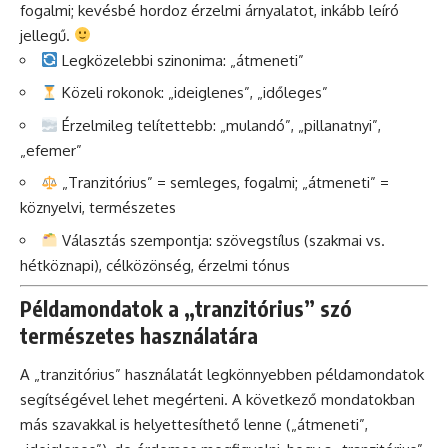
fogalmi; kevésbé hordoz érzelmi árnyalatot, inkább leíró
jellegű.
Legközelebbi szinonima: „átmeneti”
Közeli rokonok: „ideiglenes”, „időleges”
Érzelmileg telítettebb: „mulandó”, „pillanatnyi”,
„efemer”
„Tranzitórius” = semleges, fogalmi; „átmeneti” =
köznyelvi, természetes
Választás szempontja: szövegstílus (szakmai vs.
hétköznapi), célközönség, érzelmi tónus
Példamondatok a „tranzitórius” szó
természetes használatára
A „tranzitórius” használatát legkönnyebben példamondatok
segítségével lehet megérteni. A következő mondatokban
más szavakkal is helyettesíthető lenne („átmeneti”,