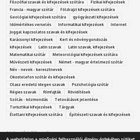
Filozófiai szavak és kifejezések szótára
Fizikai kifejezések
Francia - magyar szótár
Földrajzi kifejezések szótára
Geológiai kifejezések szótára
gyógyászati kifejezések
Időmértékes verselés
Informatikai kifejezések
Internet
Joggal kapcsolatos szavak és kifejezések
Karácsonyi kifejezések
Kert és növénygondozás
kifejezések
Latin szavak
Latin szavak, kifejezések
Matematikai szótár
Meteorológiai kifejezések szótára
Művészeti kifejezések
Német - magyar értelmező szótár
Név - nevek - keresztnevek
Okostelefon szótár és kifejezések
Olasz eredetű idegen szavak
Ps‮gólohciz‬ia s‮átóz‬r
Régies szavak
Rímfajták
Rövidítések
Szólás - közmondás
Tetoválások jelentése
Turisztikai kifejezések
Tárgyak
Élettani kifejezések szótára
Építészeti szavak és kifejezések
Adatkezelési tájékoztató
A weboldalon a minőségi felhasználói élmény érdekében sütiket