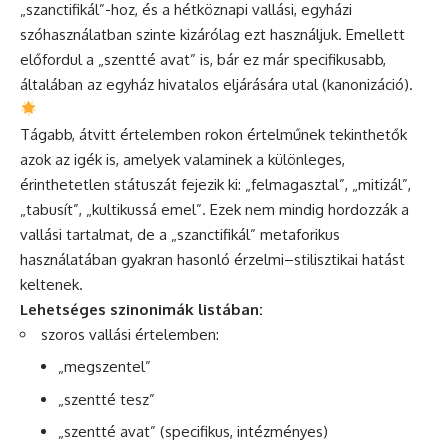
„szanctifikál”-hoz, és a hétköznapi vallási, egyházi
szóhasználatban szinte kizárólag ezt használjuk. Emellett
előfordul a „szentté avat” is, bár ez már specifikusabb,
általában az egyház hivatalos eljárására utal (kanonizáció).
Tágabb, átvitt értelemben rokon értelműnek tekinthetők
azok az igék is, amelyek valaminek a különleges,
érinthetetlen státuszát fejezik ki: „felmagasztal”, „mitizál”,
„tabusít”, „kultikussá emel”. Ezek nem mindig hordozzák a
vallási tartalmat, de a „szanctifikál” metaforikus
használatában gyakran hasonló érzelmi–stilisztikai hatást
keltenek.
Lehetséges szinonimák listában:
szoros vallási értelemben:
„megszentel”
„szentté tesz”
„szentté avat” (specifikus, intézményes)