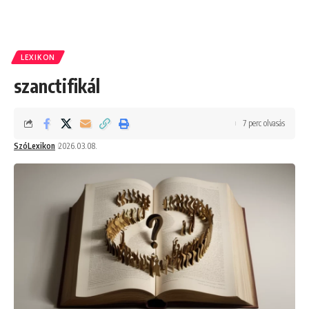
LEXIKON
szanctifikál
7 perc olvasás
SzóLexikon
2026.03.08.