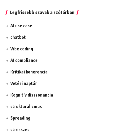
Legfrissebb szavak a szótárban
AI use case
chatbot
Vibe coding
AI compliance
Kritikai koherencia
Vetési naptár
Kognitív disszonancia
strukturalizmus
Spreading
stresszes