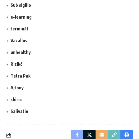
Sub sigillo
e-learning
terminál
Vazallus
unhealthy
Rizikó
Tetra Pak
Ajtony
sbirro
Salivatio