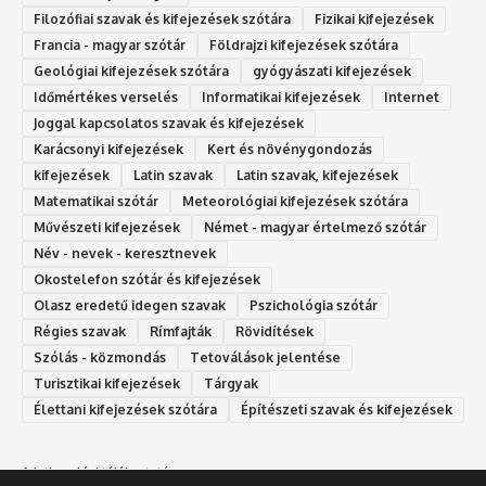
Filozófiai szavak és kifejezések szótára
Fizikai kifejezések
Francia - magyar szótár
Földrajzi kifejezések szótára
Geológiai kifejezések szótára
gyógyászati kifejezések
Időmértékes verselés
Informatikai kifejezések
Internet
Joggal kapcsolatos szavak és kifejezések
Karácsonyi kifejezések
Kert és növénygondozás
kifejezések
Latin szavak
Latin szavak, kifejezések
Matematikai szótár
Meteorológiai kifejezések szótára
Művészeti kifejezések
Német - magyar értelmező szótár
Név - nevek - keresztnevek
Okostelefon szótár és kifejezések
Olasz eredetű idegen szavak
Ps‮gólohciz‬ia s‮átóz‬r
Régies szavak
Rímfajták
Rövidítések
Szólás - közmondás
Tetoválások jelentése
Turisztikai kifejezések
Tárgyak
Élettani kifejezések szótára
Építészeti szavak és kifejezések
Adatkezelési tájékoztató