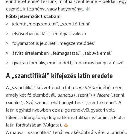
érinthetetlenné” teszünk, mintha szent lenne – például egy
eszmét, intézményt vagy hagyományt.
Főbb jellemzők listában:
jelenti: „megszentelni”, „szentté tenni”
elsősorban vallási–teológiai szakszó
folyamatot is jelölhet: „megszentelődés”
átvitt értelemben: „felmagasztal”, „tabuvá emel”
gyakran formális, emelkedett, irodalmias hangulatú szó
A „szanctifikál” kifejezés latin eredete
A „szanctifikál” közvetlenül a latin
sanctificāre
igéből ered,
amely két fő elemből áll:
sanctus
(„szent”) +
facere
(„tenni,
csinálni”). Szó szerint tehát annyit tesz: „szentté tenni”. A
latin egyházi nyelvben ez az ige rendkívül gyakori volt,
főként a liturgiában, dogmatikai iratokban, valamint a Biblia
latin fordításában (Vulgata).
A magyar „szanctifikál” tehát egy későbbi átvétel a latinból,