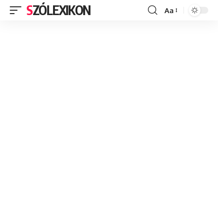
SZÓLEXIKON
Aa
Font
Resizer