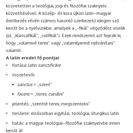
közvetetten a teológiai, jogi és filozófiai szaknyelv
közvetítésével. A közép- és kora újkori latin–magyar
érintkezés révén számos hasonló szerkezetű idegen szó
került be a nyelvünkbe, amelyek a „-fikál” végződést viselik
(pl. „klasszifikál”, „ratifikál”). Ezek rendszerint azt fejezik ki,
hogy „valamivé tenni” vagy „valamilyenné nyilvánítani”
valamit.
A latin eredet fő pontjai:
forrása: latin
sanctificāre
összetevői:
sanctus
= „szent”
facere
= „tenni, csinálni”
jelentés: „szentté tenni, megszentelni”
területe: elsősorban egyházi, teológiai, liturgikus latin
hatás: a magyar teológiai–filozófiai szaknyelvbe innen
került át