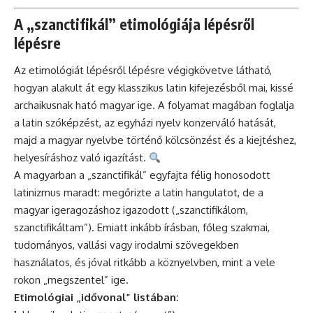
A „szanctifikál” etimológiája lépésről
lépésre
Az etimológiát lépésről lépésre végigkövetve látható,
hogyan alakult át egy klasszikus latin kifejezésből mai, kissé
archaikusnak ható magyar ige. A folyamat magában foglalja
a latin szóképzést, az egyházi nyelv konzerváló hatását,
majd a magyar nyelvbe történő kölcsönzést és a kiejtéshez,
helyesíráshoz való igazítást.
A magyarban a „szanctifikál” egyfajta félig honosodott
latinizmus maradt: megőrizte a latin hangulatot, de a
magyar igeragozáshoz igazodott („szanctifikálom,
szanctifikáltam”). Emiatt inkább írásban, főleg szakmai,
tudományos, vallási vagy irodalmi szövegekben
használatos, és jóval ritkább a köznyelvben, mint a vele
rokon „megszentel” ige.
Etimológiai „idővonal” listában: