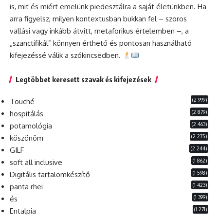
is, mit és miért emelünk piedesztálra a saját életünkben. Ha
arra figyelsz, milyen kontextusban bukkan fel – szoros
vallási vagy inkább átvitt, metaforikus értelemben –, a
„szanctifikál” könnyen érthető és pontosan használható
kifejezéssé válik a szókincsedben.
Legtöbbet keresett szavak és kifejezések
(2 999)
Touché
(2 879)
hospitálás
(2 463)
potamológia
(2 275)
köszönöm
(2 244)
GILF
(1 862)
soft all inclusive
(1 598)
Digitális tartalomkészítő
(1 423)
panta rhei
(1 399)
és
(1 271)
Entalpia