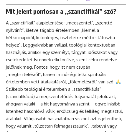
Mit jelent pontosan a „szanctifikál” szó?
A „szanctifikál” alapjelentése: „megszentel”, „szentté
nyilvánít”, illetve tágabb értelemben „kiemel a
hétköznapiból, különleges, tiszteletre méltó státuszba
helyez”. Leggyakrabban vallási, teológiai kontextusban
használják, amikor egy személyt, tárgyat, időszakot vagy
cselekedetet Istennek elkülönítve, szent célra rendelve
jelölnek meg. Fontos, hogy itt nem csupán
„megtisztelésről”, hanem minőségi, lelki, spirituális
értelemben vett átalakulásról, „fölemelésről” van szó.
Szűkebb teológiai értelemben a „szanctifikálás”
(szanctifikáció) a megszentelődés folyamatát jelöli: azt,
ahogyan valaki – a hit hagyománya szerint – egyre inkább
Istenhez hasonlóvá válik, erkölcsileg és lelkileg megtisztul,
átalakul. Világiasabb használatban viszont azt is jelentheti,
hogy valamit „túlzottan felmagasztalunk”, „tabuvá vagy