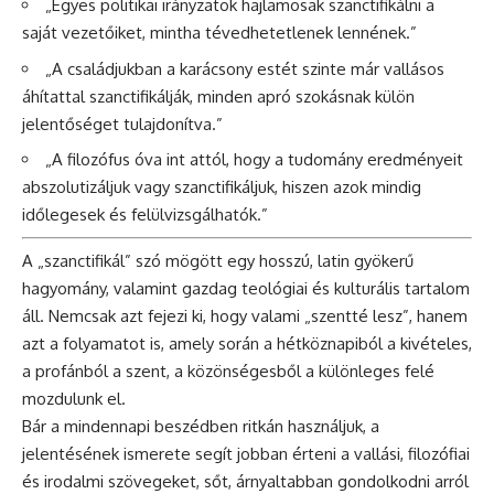
„Egyes politikai irányzatok hajlamosak szanctifikálni a
saját vezetőiket, mintha tévedhetetlenek lennének.”
„A családjukban a karácsony estét szinte már vallásos
áhítattal szanctifikálják, minden apró szokásnak külön
jelentőséget tulajdonítva.”
„A filozófus óva int attól, hogy a tudomány eredményeit
abszolutizáljuk vagy szanctifikáljuk, hiszen azok mindig
időlegesek és felülvizsgálhatók.”
A „szanctifikál” szó mögött egy hosszú, latin gyökerű
hagyomány, valamint gazdag teológiai és kulturális tartalom
áll. Nemcsak azt fejezi ki, hogy valami „szentté lesz”, hanem
azt a folyamatot is, amely során a hétköznapiból a kivételes,
a profánból a szent, a közönségesből a különleges felé
mozdulunk el.
Bár a mindennapi beszédben ritkán használjuk, a
jelentésének ismerete segít jobban érteni a vallási, filozófiai
és irodalmi szövegeket, sőt, árnyaltabban gondolkodni arról