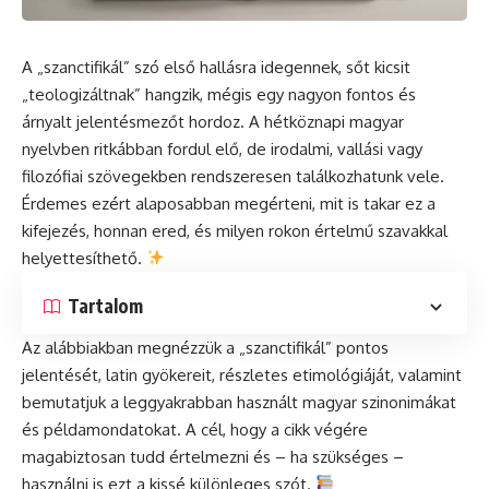
A „szanctifikál” szó első hallásra idegennek, sőt kicsit
„teologizáltnak” hangzik, mégis egy nagyon fontos és
árnyalt jelentésmezőt hordoz. A hétköznapi magyar
nyelvben ritkábban fordul elő, de irodalmi, vallási vagy
filozófiai szövegekben rendszeresen találkozhatunk vele.
Érdemes ezért alaposabban megérteni, mit is takar ez a
kifejezés, honnan ered, és milyen rokon értelmű szavakkal
helyettesíthető.
Tartalom
Az alábbiakban megnézzük a „szanctifikál” pontos
jelentését, latin gyökereit, részletes etimológiáját, valamint
bemutatjuk a leggyakrabban használt magyar szinonimákat
és példamondatokat. A cél, hogy a cikk végére
magabiztosan tudd értelmezni és – ha szükséges –
használni is ezt a kissé különleges szót.