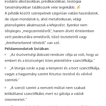
irodalmi alkotásokban, prédikációkban, teológiai
tanulmányokban találkozunk vele leginkább.
A példák között szerepelnek szigorúan vallási használatok,
de olyan mondatok is, ahol metaforikusan, világi
jelenségekre alkalmazzuk a kifejezést. Ilyenkor nem
tényleges „megszentelésről”, hanem átvitt értelemben
vett piedesztálra emelésről, túlzó tiszteletről vagy
„érinthetetlenné tételről” van szó.
Példamondatok listában:
„Az ószövetségi áldozati rendszer célja az volt, hogy az
embert és a közösséget Isten jelenlétére szanctifikálja.”
„A liturgia során a pap a kenyeret és a bort szanctifikálja,
vagyis a hagyomány szerint Krisztus testévé és vérévé
szenteli.”
„A szerző szerint a nemzeti múltat nem szabad
kritikátlanul szanctifikálni, mert ez gátolja a valódi
önismeretet.”