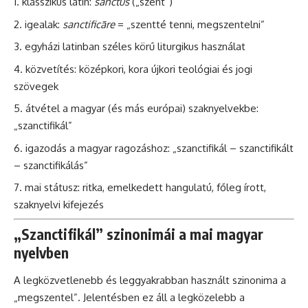
klasszikus latin:
sanctus
(„szent”)
igealak:
sanctificāre
= „szentté tenni, megszentelni”
egyházi latinban széles körű liturgikus használat
közvetítés: középkori, kora újkori teológiai és jogi
szövegek
átvétel a magyar (és más európai) szaknyelvekbe:
„szanctifikál”
igazodás a magyar ragozáshoz: „szanctifikál – szanctifikált
– szanctifikálás”
mai státusz: ritka, emelkedett hangulatú, főleg írott,
szaknyelvi kifejezés
„Szanctifikál” szinonimái a mai magyar
nyelvben
A legközvetlenebb és leggyakrabban használt szinonima a
„megszentel”. Jelentésben ez áll a legközelebb a