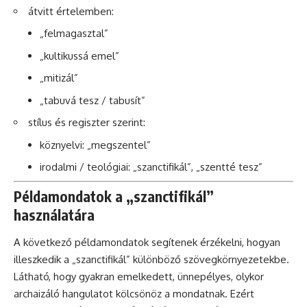
átvitt értelemben:
„felmagasztal”
„kultikussá emel”
„mitizál”
„tabuvá tesz / tabusít”
stílus és regiszter szerint:
köznyelvi: „megszentel”
irodalmi / teológiai: „szanctifikál”, „szentté tesz”
Példamondatok a „szanctifikál”
használatára
A következő példamondatok segítenek érzékelni, hogyan
illeszkedik a „szanctifikál” különböző szövegkörnyezetekbe.
Látható, hogy gyakran emelkedett, ünnepélyes, olykor
archaizáló hangulatot kölcsönöz a mondatnak. Ezért