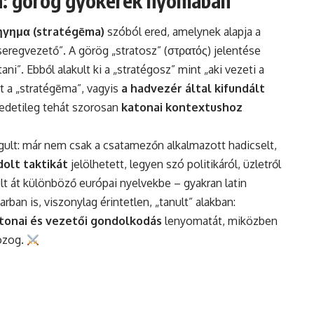
a: görög gyökerek nyomában
ηγημα (stratégēma)
szóból ered, amelynek alapja a
 seregvezető”. A görög „stratosz” (στρατός) jelentése
ani”. Ebből alakult ki a „stratégosz” mint „aki vezeti a
t a „stratégēma”, vagyis
a hadvezér által kifundált
redetileg tehát szorosan
katonai kontextushoz
ágult: már nem csak a csatamezőn alkalmazott hadicselt,
dolt taktikát
jelölhetett, legyen szó politikáról, üzletről
lt át különböző európai nyelvekbe – gyakran latin
ban is, viszonylag érintetlen, „tanult” alakban:
tonai és vezetői gondolkodás
lenyomatát, miközben
ozog.