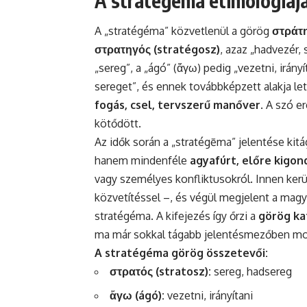
A stratégéma etimológiáj
A „stratégéma” közvetlenül a görög
στράτ
στρατηγός (stratégosz)
, azaz „hadvezér,
„sereg”, a „ágó” (ἄγω) pedig „vezetni, irányít
sereget”, és ennek továbbképzett alakja let
fogás, csel, tervszerű manőver
. A szó e
kötődött.
Az idők során a „stratégēma” jelentése kit
hanem mindenféle
agyafúrt, előre kigon
vagy személyes konfliktusokról. Innen kerü
közvetítéssel –, és végül megjelent a magyar
stratégéma. A kifejezés így őrzi a
görög ka
ma már sokkal tágabb jelentésmezőben m
A stratégéma görög összetevői:
στρατός (stratosz):
sereg, hadsereg
ἄγω (ágó):
vezetni, irányítani