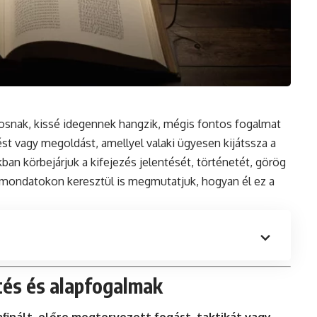
osnak, kissé idegennek hangzik, mégis fontos fogalmat
pést vagy megoldást, amellyel valaki ügyesen kijátssza a
kban körbejárjuk a kifejezés jelentését, történetét, görög
amondatokon keresztül is megmutatjuk, hogyan él ez a
tés és alapfogalmak