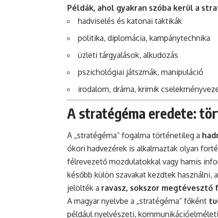
Példák, ahol gyakran szóba kerül a str
hadviselés és katonai taktikák
politika, diplomácia, kampánytechnika
üzleti tárgyalások, alkudozás
pszichológiai játszmák, manipuláció
irodalom, dráma, krimik cselekményve
A stratégéma eredete: tört
A „stratégéma” fogalma történetileg a
had
ókori hadvezérek is alkalmaztak olyan fort
félrevezető mozdulatokkal vagy hamis infor
később külön szavakat kezdtek használni, am
jelölték a
ravasz, sokszor megtévesztő 
A magyar nyelvbe a „stratégéma” főként
tu
például nyelvészeti, kommunikációelmélet