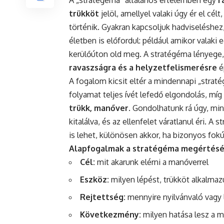
A „stratégéma” általános értelemben egy
r
trükköt
jelöl, amellyel valaki úgy ér el cé
történik. Gyakran kapcsoljuk hadviseléshez
életben is előfordul: például amikor valaki
kerülőúton old meg. A stratégéma lényege
ravaszságra és a helyzetfelismerésre
ép
A fogalom kicsit eltér a mindennapi „straté
folyamat teljes ívét lefedő elgondolás, m
trükk, manőver
. Gondolhatunk rá úgy, mi
kitalálva, és az ellenfelet váratlanul éri. A 
is lehet, különösen akkor, ha bizonyos fok
Alapfogalmak a stratégéma megértésé
Cél:
mit akarunk elérni a manőverrel
Eszköz:
milyen lépést, trükköt alkalma
Rejtettség:
mennyire nyilvánvaló vagy 
Következmény:
milyen hatása lesz a má