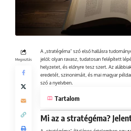
A „stratégéma” szó első hallásra tudomány
jelöl: olyan ravasz, tudatosan felépített lé
Megosztás
helyzetet, és előnyre tesz szert. Az alábbia
eredetét, szinonimáit, és mai magyar péld
szó a nyelvben.
Tartalom
Mi az a stratégéma? Jelen