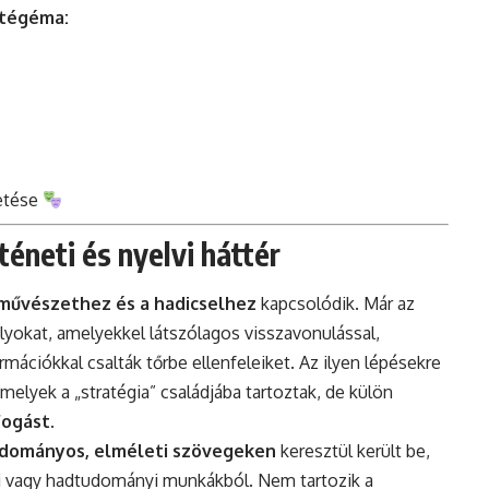
atégéma:
zetése
éneti és nyelvi háttér
művészethez és a hadicselhez
kapcsolódik. Már az
élyokat, amelyekkel látszólagos visszavonulással,
mációkkal csalták tőrbe ellenfeleiket. Az ilyen lépésekre
elyek a „stratégia” családjába tartoztak, de külön
fogást
.
dományos, elméleti szövegeken
keresztül került be,
i vagy hadtudományi munkákból. Nem tartozik a