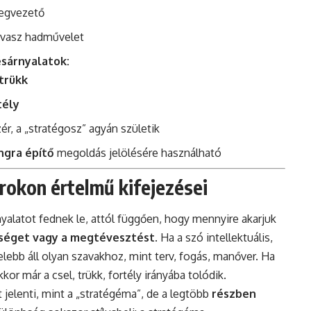
regvezető
avasz hadművelet
sárnyalatok:
trükk
tély
zér, a „stratégosz” agyán születik
ngra építő
megoldás jelölésére használható
rokon értelmű kifejezései
yalatot fednek le, attól függően, hogy mennyire akarjuk
tséget vagy a megtévesztést
. Ha a szó intellektuális,
elebb áll olyan szavakhoz, mint terv, fogás, manőver. Ha
kor már a csel, trükk, fortély irányába tolódik.
elenti, mint a „stratégéma”, de a legtöbb
részben