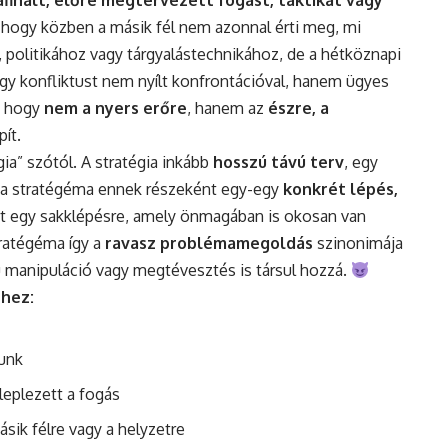
afinált, előre megtervezett fogást, taktikát vagy
lt, hogy közben a másik fél nem azonnal érti meg, mi
, politikához vagy tárgyalástechnikához, de a hétköznapi
 egy konfliktust nem nyílt konfrontációval, hanem ügyes
, hogy
nem a nyers erőre
, hanem az
észre, a
ít.
gia” szótól. A stratégia inkább
hosszú távú terv
, egy
íg a stratégéma ennek részeként egy-egy
konkrét lépés,
nt egy sakklépésre, amely önmagában is okosan van
stratégéma így a
ravasz problémamegoldás
szinonimája
ú manipuláció vagy megtévesztés is társul hozzá.
hez:
zunk
leplezett a fogás
sik félre vagy a helyzetre