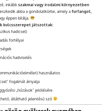
zé, inkább
szakmai vagy irodalmi környezetben
illeszkedik abba a gondolatkörbe, amely a
furfangot,
agy éppen bírálja.
k kulcsszerepet játszottak:
sszikus hadicsel)
dás fortélyai
ezségek
mációs hadviselés
ommunikációelmélet) használatos
icsel” fogalmát árnyalja
ggyőzési „húzások” jelölésére
thető, átlátható jelentésű szó