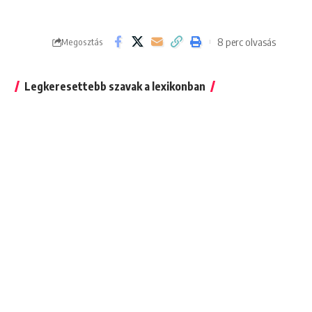
8 perc olvasás
Megosztás
Legkeresettebb szavak a lexikonban