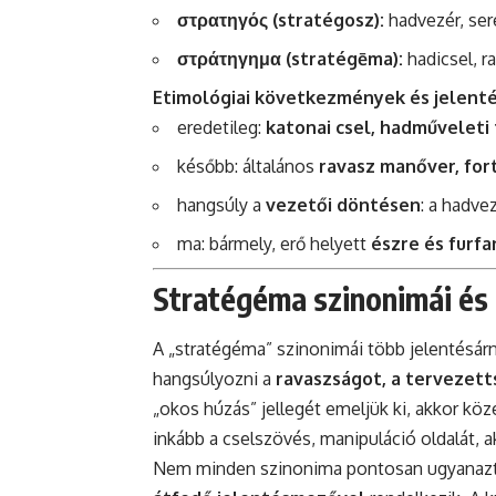
στρατηγός (stratégosz):
hadvezér, se
στράτηγημα (stratégēma):
hadicsel, r
Etimológiai következmények és jelenté
eredetileg:
katonai csel, hadműveleti 
később: általános
ravasz manőver, for
hangsúly a
vezetői döntésen
: a hadve
ma: bármely, erő helyett
észre és furfa
Stratégéma szinonimái és 
A „stratégéma” szinonimái több jelentésárn
hangsúlyozni a
ravaszságot, a tervezet
„okos húzás” jellegét emeljük ki, akkor köz
inkább a cselszövés, manipuláció oldalát, ak
Nem minden szinonima pontosan ugyanazt j