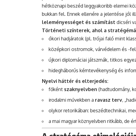
hétköznapi beszéd leggyakoribb elemei kö
bukkan fel. Ennek ellenére a jelentése jól 
leleményességet és számítást
dicséri v
Történeti színterek, ahol a stratégémá
ókori hadjáratok (pl. trójai faló mint kla
középkori ostromok, várvédelem és -fela
újkori diplomáciai játszmák, titkos egy
hidegháborús kémtevékenység és infor
Nyelvi háttér és elterjedés:
főként
szaknyelvben
(hadtudomány, k
irodalmi művekben a
ravasz terv
, „had
olykor retorikában: beszédtechnikai, me
a mai magyar köznyelvben ritkább, de ér