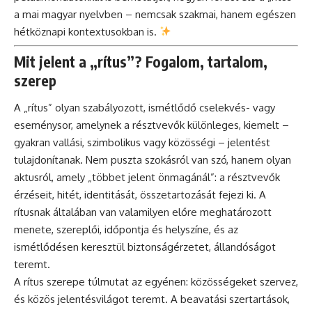
a mai magyar nyelvben – nemcsak szakmai, hanem egészen
hétköznapi kontextusokban is.
Mit jelent a „rítus”? Fogalom, tartalom,
szerep
A „rítus” olyan szabályozott, ismétlődő cselekvés- vagy
eseménysor, amelynek a résztvevők különleges, kiemelt –
gyakran vallási, szimbolikus vagy közösségi – jelentést
tulajdonítanak. Nem puszta szokásról van szó, hanem olyan
aktusról, amely „többet jelent önmagánál”: a résztvevők
érzéseit, hitét, identitását, összetartozását fejezi ki. A
rítusnak általában van valamilyen előre meghatározott
menete, szereplői, időpontja és helyszíne, és az
ismétlődésen keresztül biztonságérzetet, állandóságot
teremt.
A rítus szerepe túlmutat az egyénen: közösségeket szervez,
és közös jelentésvilágot teremt. A beavatási szertartások,