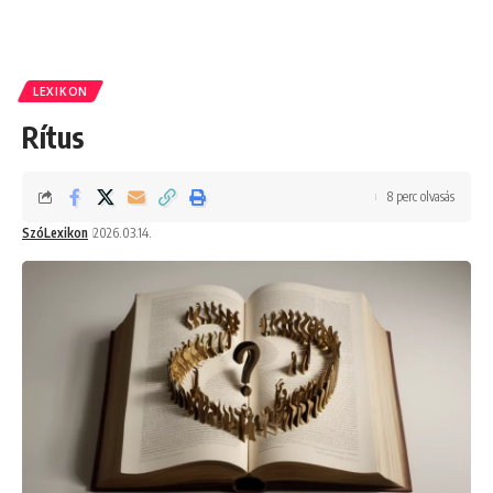
LEXIKON
Rítus
8 perc olvasás
SzóLexikon
2026.03.14.