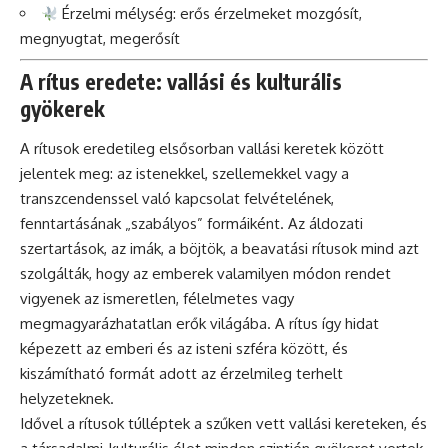
Érzelmi mélység: erős érzelmeket mozgósít,
megnyugtat, megerősít
A rítus eredete: vallási és kulturális
gyökerek
A rítusok eredetileg elsősorban vallási keretek között
jelentek meg: az istenekkel, szellemekkel vagy a
transzcendenssel való kapcsolat felvételének,
fenntartásának „szabályos” formáiként. Az áldozati
szertartások, az imák, a böjtök, a beavatási rítusok mind azt
szolgálták, hogy az emberek valamilyen módon rendet
vigyenek az ismeretlen, félelmetes vagy
megmagyarázhatatlan erők világába. A rítus így hidat
képezett az emberi és az isteni szféra között, és
kiszámítható formát adott az érzelmileg terhelt
helyzeteknek.
Idővel a rítusok túlléptek a szűken vett vallási kereteken, és