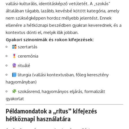
vallási-kulturális, identitásképző vetületét. A „szokás”
általában tágabb, lazább, kevésbé kötött kategória, amely
nem szükségképpen hordoz mélyebb jelentést. Ennek
ellenére a hétköznapi beszédben gyakran keverednek, és a
kontextus dönti el, melyik illik jobban.
Gyakori szinonimák és rokon kifejezések:
szertartás
ceremónia
rituálé
liturgia (vallási kontextusban, főleg keresztény
hagyományban)
szokásrend, hagyományos eljárás, formalizált
gyakorlat
Példamondatok a „rítus” kifejezés
hétköznapi használatára