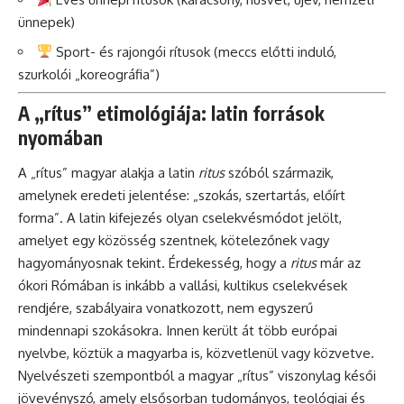
ünnepek)
Sport- és rajongói rítusok (meccs előtti induló,
szurkolói „koreográfia”)
A „rítus” etimológiája: latin források
nyomában
A „rítus” magyar alakja a latin
ritus
szóból származik,
amelynek eredeti jelentése: „szokás, szertartás, előírt
forma”. A latin kifejezés olyan cselekvésmódot jelölt,
amelyet egy közösség szentnek, kötelezőnek vagy
hagyományosnak tekint. Érdekesség, hogy a
ritus
már az
ókori Rómában is inkább a vallási, kultikus cselekvések
rendjére, szabályaira vonatkozott, nem egyszerű
mindennapi szokásokra. Innen került át több európai
nyelvbe, köztük a magyarba is, közvetlenül vagy közvetve.
Nyelvészeti szempontból a magyar „rítus” viszonylag késői
jövevényszó, amely elsősorban tudományos, teológiai és