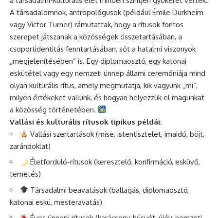
a társadalmi-kulturális élet minden szintjén gyökeret vertek.
A társadalomnok, antropológusok (például Émile Durkheim
vagy Victor Turner) rámutattak, hogy a rítusok fontos
szerepet játszanak a közösségek összetartásában, a
csoportidentitás fenntartásában, sőt a hatalmi viszonyok
„megjelenítésében” is. Egy diplomaosztó, egy katonai
eskütétel vagy egy nemzeti ünnep állami ceremóniája mind
olyan kulturális rítus, amely megmutatja, kik vagyunk „mi”,
milyen értékeket vallunk, és hogyan helyezzük el magunkat
a közösség történetében.
Vallási és kulturális rítusok tipikus példái:
Vallási szertartások (mise, istentisztelet, imaidő, böjt,
zarándoklat)
Életforduló-rítusok (keresztelő, konfirmáció, esküvő,
temetés)
Társadalmi beavatások (ballagás, diplomaosztó,
katonai eskü, mesteravatás)
Éves ünnepi rítusok (karácsony, húsvét, újév, nemzeti