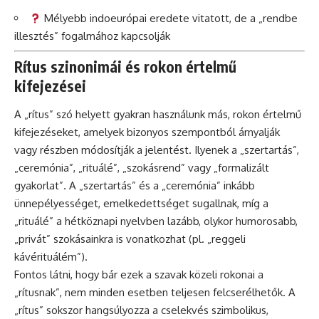
Mélyebb indoeurópai eredete vitatott, de a „rendbe
illesztés” fogalmához kapcsolják
Rítus szinonimái és rokon értelmű
kifejezései
A „rítus” szó helyett gyakran használunk más, rokon értelmű
kifejezéseket, amelyek bizonyos szempontból árnyalják
vagy részben módosítják a jelentést. Ilyenek a „szertartás”,
„ceremónia”, „rituálé”, „szokásrend” vagy „formalizált
gyakorlat”. A „szertartás” és a „ceremónia” inkább
ünnepélyességet, emelkedettséget sugallnak, míg a
„rituálé” a hétköznapi nyelvben lazább, olykor humorosabb,
„privát” szokásainkra is vonatkozhat (pl. „reggeli
kávérituálém”).
Fontos látni, hogy bár ezek a szavak közeli rokonai a
„rítusnak”, nem minden esetben teljesen felcserélhetők. A
„rítus” sokszor hangsúlyozza a cselekvés szimbolikus,