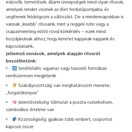
esküvők, temetések, állami ünnepségek mind olyan rítusok,
amelyek rendet visznek az élet fordulópontjaiba, és
segítenek feldolgozni a változást. De a mindennapokban is
vannak „kisebb” rítusaink, mint a reggeli rutin vagy a
csapatmeeting előtti rövid körkérdés – ezek mind
hozzájárulnak ahhoz, hogy keretet kapjanak napjaink és
kapcsolataink.
Jellemző vonások, amelyek alapján rítusról
beszélhetünk:
Ismétlődés: ugyanaz vagy hasonló formában
rendszeresen megjelenik
Szabályozottság: van meghatározott menete,
„forgatókönyve”
Jelentésteliség: túlmutat a puszta cselekvésen,
szimbolikus értelme van
Közösségiség: gyakran több embert, csoportot
kapcsol össze