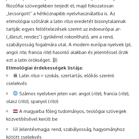
filozófiai szövegekben terjedt el, majd fokozatosan
„lecsorgott” a hétköznapibb nyelvhasználatba is. Az
etimológiai szótárak a latin
ritus
eredetét bizonytalannak
tartják: egyes feltételezések szerint az indoeurópai
ar-
(„illeszt, rendez”) gyökérrel rokonítható, ami a rend,
szabályosság fogalmára utal. A modern európai nyelvek (pl.
angol
rite
, francia
rite
) hasonló alakban és jelentéssel őrzik
ezt a latin örökséget.
Etimológiai érdekességek listája:
Latin
ritus
= szokás, szertartás, előírás szerinti
cselekvés
Számos nyelvben jelen van: angol (
rite
), francia (
rite
),
olasz (
rito
), spanyol (
rito
)
A magyarba főleg tudományos, teológiai szövegek
közvetítésével került be
Jelentésmagja: rend, szabályosság, hagyományhoz
kötött cselekvés