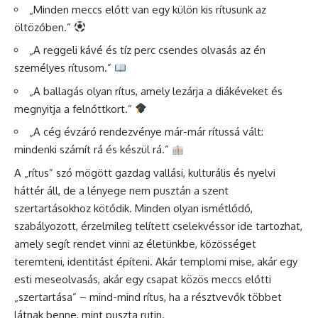
„Minden meccs előtt van egy külön kis rítusunk az
öltözőben.”
„A reggeli kávé és tíz perc csendes olvasás az én
személyes rítusom.”
„A ballagás olyan rítus, amely lezárja a diákéveket és
megnyitja a felnőttkort.”
„A cég évzáró rendezvénye már-már rítussá vált:
mindenki számít rá és készül rá.”
A „rítus” szó mögött gazdag vallási, kulturális és nyelvi
háttér áll, de a lényege nem pusztán a szent
szertartásokhoz kötődik. Minden olyan ismétlődő,
szabályozott, érzelmileg telített cselekvéssor ide tartozhat,
amely segít rendet vinni az életünkbe, közösséget
teremteni, identitást építeni. Akár templomi mise, akár egy
esti meseolvasás, akár egy csapat közös meccs előtti
„szertartása” – mind-mind rítus, ha a résztvevők többet
látnak benne, mint puszta rutin.