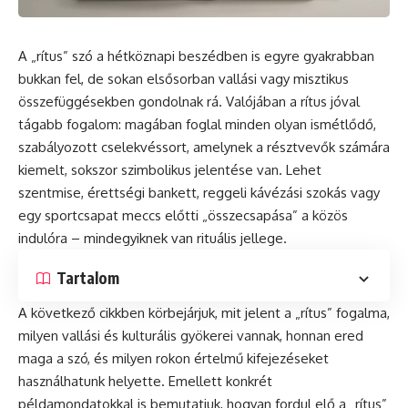
A „rítus” szó a hétköznapi beszédben is egyre gyakrabban
bukkan fel, de sokan elsősorban vallási vagy misztikus
összefüggésekben gondolnak rá. Valójában a rítus jóval
tágabb fogalom: magában foglal minden olyan ismétlődő,
szabályozott cselekvéssort, amelynek a résztvevők számára
kiemelt, sokszor szimbolikus jelentése van. Lehet
szentmise, érettségi bankett, reggeli kávézási szokás vagy
egy sportcsapat meccs előtti „összecsapása” a közös
indulóra – mindegyiknek van rituális jellege.
Tartalom
A következő cikkben körbejárjuk, mit jelent a „rítus” fogalma,
milyen vallási és kulturális gyökerei vannak, honnan ered
maga a szó, és milyen rokon értelmű kifejezéseket
használhatunk helyette. Emellett konkrét
példamondatokkal is bemutatjuk, hogyan fordul elő a „rítus”