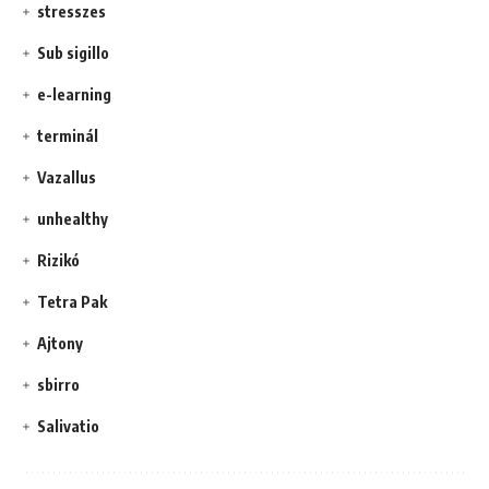
stresszes
Sub sigillo
e-learning
terminál
Vazallus
unhealthy
Rizikó
Tetra Pak
Ajtony
sbirro
Salivatio