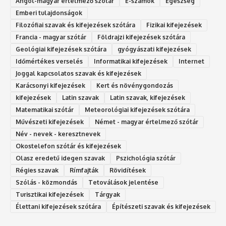
Angol-magyar értelmező szótár
E-számok
Egészség
Emberi tulajdonságok
Filozófiai szavak és kifejezések szótára
Fizikai kifejezések
Francia - magyar szótár
Földrajzi kifejezések szótára
Geológiai kifejezések szótára
gyógyászati kifejezések
Időmértékes verselés
Informatikai kifejezések
Internet
Joggal kapcsolatos szavak és kifejezések
Karácsonyi kifejezések
Kert és növénygondozás
kifejezések
Latin szavak
Latin szavak, kifejezések
Matematikai szótár
Meteorológiai kifejezések szótára
Művészeti kifejezések
Német - magyar értelmező szótár
Név - nevek - keresztnevek
Okostelefon szótár és kifejezések
Olasz eredetű idegen szavak
Ps‮gólohciz‬ia s‮átóz‬r
Régies szavak
Rímfajták
Rövidítések
Szólás - közmondás
Tetoválások jelentése
Turisztikai kifejezések
Tárgyak
Élettani kifejezések szótára
Építészeti szavak és kifejezések