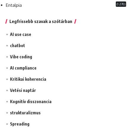
(1 270)
Entalpia
Legfrissebb szavak a szótárban
AI use case
chatbot
Vibe coding
AI compliance
Kritikai koherencia
Vetési naptár
Kognitív disszonancia
strukturalizmus
Spreading