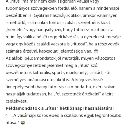
A „rítus” ma már nem csak szigorúan vallási vagy
tudományos szövegekben fordul elő, hanem a mindennapi
beszédben is. Gyakran használjuk akkor, amikor valamilyen
ismétlődő, számunkra fontos szokást szeretnénk kicsit
„kiemelni” vagy hangsúlyozni, hogy több ez, mint puszta
rutin. Így válik a hétfő reggeli kávézás, a gyerek esti meséje
vagy egy közös családi vacsora is „rítussá”, ha a résztvevők
számára érzelmi, kapcsolati jelentősége van.
Az alábbi példamondatok jól mutatják, milyen változatos
szövegkörnyezetben jelenhet meg a „rítus” szó:
beszélhetünk kulturális, sport-, munkahelyi, családi, sőt
személyes önápolási rítusokról is. A kifejezés kissé
ünnepélyesebb hangulatot visz a mondatba, ezért sokan
használják tudatosan, ha „fel szeretnék értékelni” a leírt
cselekvést.
Példamondatok a „rítus” hétköznapi használatára:
„A vasárnapi közös ebéd a családunk egyik legfontosabb
rítusa.”