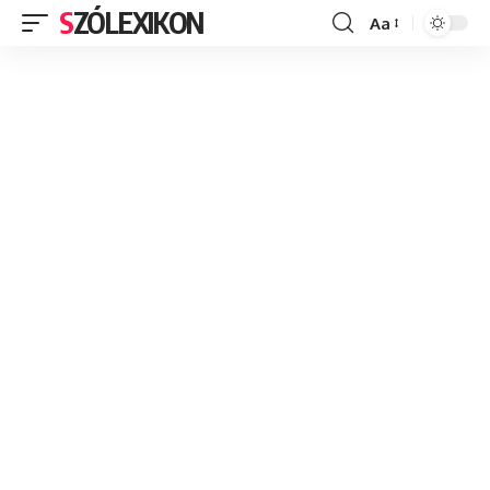
SZÓLEXIKON
Aa
Font
Resizer