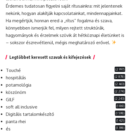
Érdemes tudatosan figyelni saját rítusainkra: mit jelentenek
nekünk, hogyan alakítják kapcsolatainkat, mindennapjainkat.
Ha megértjük, honnan ered a „rítus” fogalma és szava,
könnyebben ismerjük fel, milyen rejtett struktúrák,
hagyományok és érzelmek szövik át hétköznapi életünket is
– sokszor észrevétlenül, mégis meghatározó erővel.
Legtöbbet keresett szavak és kifejezések
(2 997)
Touché
(2 878)
hospitálás
(2 463)
potamológia
(2 274)
köszönöm
(2 243)
GILF
(1 861)
soft all inclusive
(1 598)
Digitális tartalomkészítő
(1 421)
panta rhei
(1 398)
és