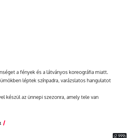
nséget a fények és a látványos koreográfia miatt.
ümökben léptek színpadra, varázslatos hangulatot
el készül az ünnepi szezonra, amely tele van
k
(2 999)