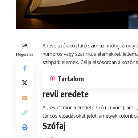
A revü szórakoztató színházi műfaj, amely 
humoros vagy szatirikus elemekkel. Jellemz
Megosztás
színpadi elemek. Célja elsősorban a közöns
Tartalom
revü eredete
A „revü” francia eredetű
szó
(„revue”), ami 
táncos előadásokat jelöl, amelyek különböz
Szófaj