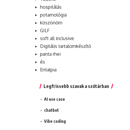
hospitálás
potamológia
köszönöm
GILF
soft all inclusive
Digitális tartalomkészítő
panta rhei
és
Entalpia
Legfrissebb szavak a szótárban
AI use case
chatbot
Vibe coding