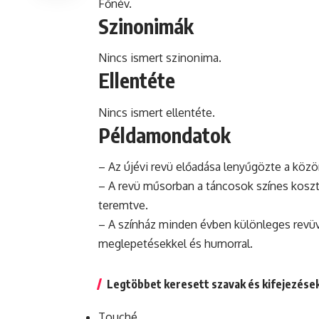
Főnév.
Szinonimák
Nincs ismert szinonima.
Ellentéte
Nincs ismert ellentéte.
Példamondatok
– Az újévi revü előadása lenyűgözte a közö
– A revü műsorban a táncosok színes koszt
teremtve.
– A színház minden évben különleges revüv
meglepetésekkel és humorral.
Legtöbbet keresett szavak és kifejezése
Touché