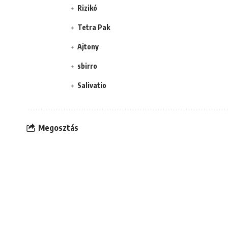
Rizikó
Tetra Pak
Ajtony
sbirro
Salivatio
Megosztás