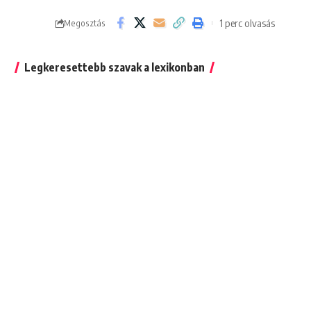
1 perc olvasás
Megosztás
Legkeresettebb szavak a lexikonban