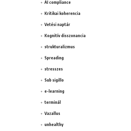
AI compliance
Kritikai koherencia
Vetési naptár
Kognitív disszonancia
strukturalizmus
Spreading
stresszes
Sub sigillo
e-learning
terminál
Vazallus
unhealthy