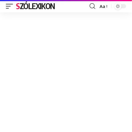
SZÓLEXIKON
Aa
Font
Resizer