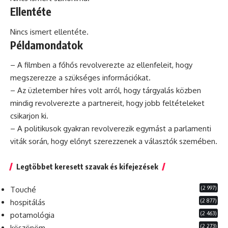
Ellentéte
Nincs ismert ellentéte.
Példamondatok
– A filmben a főhős revolverezte az ellenfeleit, hogy
megszerezze a szükséges információkat.
– Az üzletember híres volt arról, hogy tárgyalás közben
mindig revolverezte a partnereit, hogy jobb feltételeket
csikarjon ki.
– A politikusok gyakran revolverezik egymást a parlamenti
viták során, hogy előnyt szerezzenek a választók szemében.
Legtöbbet keresett szavak és kifejezések
(2 997)
Touché
(2 877)
hospitálás
(2 463)
potamológia
(2 273)
köszönöm