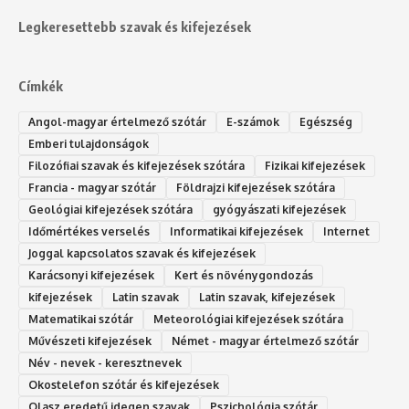
Legkeresettebb szavak és kifejezések
Címkék
Angol-magyar értelmező szótár
E-számok
Egészség
Emberi tulajdonságok
Filozófiai szavak és kifejezések szótára
Fizikai kifejezések
Francia - magyar szótár
Földrajzi kifejezések szótára
Geológiai kifejezések szótára
gyógyászati kifejezések
Időmértékes verselés
Informatikai kifejezések
Internet
Joggal kapcsolatos szavak és kifejezések
Karácsonyi kifejezések
Kert és növénygondozás
kifejezések
Latin szavak
Latin szavak, kifejezések
Matematikai szótár
Meteorológiai kifejezések szótára
Művészeti kifejezések
Német - magyar értelmező szótár
Név - nevek - keresztnevek
Okostelefon szótár és kifejezések
Olasz eredetű idegen szavak
Ps‮gólohciz‬ia s‮átóz‬r