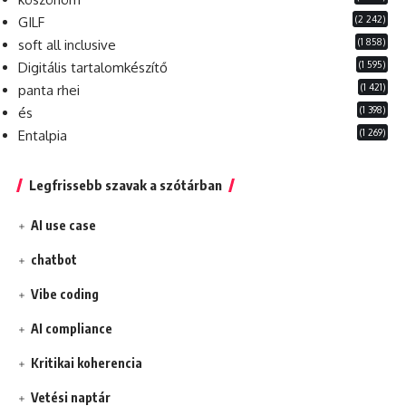
(2 242)
GILF
(1 858)
soft all inclusive
(1 595)
Digitális tartalomkészítő
(1 421)
panta rhei
(1 398)
és
(1 269)
Entalpia
Legfrissebb szavak a szótárban
AI use case
chatbot
Vibe coding
AI compliance
Kritikai koherencia
Vetési naptár