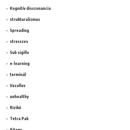
Kognitív disszonancia
strukturalizmus
Spreading
stresszes
Sub sigillo
e-learning
terminál
Vazallus
unhealthy
Rizikó
Tetra Pak
Ajtony