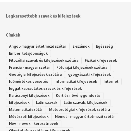
Legkeresettebb szavak és kifejezések
Címkék
Angol-magyar értelmező szótár
E-számok
Egészség
Emberi tulajdonságok
Filozófiai szavak és kifejezések szótára
Fizikai kifejezések
Francia - magyar szótár
Földrajzi kifejezések szótára
Geológiai kifejezések szótára
gyógyászati kifejezések
Időmértékes verselés
Informatikai kifejezések
Internet
Joggal kapcsolatos szavak és kifejezések
Karácsonyi kifejezések
Kert és növénygondozás
kifejezések
Latin szavak
Latin szavak, kifejezések
Matematikai szótár
Meteorológiai kifejezések szótára
Művészeti kifejezések
Német - magyar értelmező szótár
Név - nevek - keresztnevek
Okostelefon szótár és kifejezések