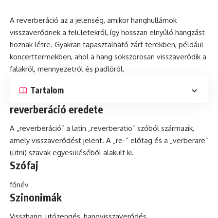
A reverberáció az a jelenség, amikor hanghullámok
visszaverődnek a felületekről, így hosszan elnyúló hangzást
hoznak létre. Gyakran tapasztalható zárt terekben, például
koncerttermekben, ahol a hang sokszorosan visszaverődik a
falakról, mennyezetről
és
padlóról.
Tartalom
reverberáció eredete
A „reverberáció” a
latin
„reverberatio” szóból származik,
amely visszaverődést jelent. A „re-” előtag és a „verberare”
(ütni) szavak egyesüléséből alakult ki.
Szófaj
főnév
Szinonimák
Visszhang, utózengés, hangvisszaverődés.