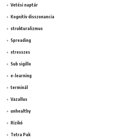
Vetési naptár
Kognitív disszonancia
strukturalizmus
Spreading
stresszes
Sub sigillo
e-learning
terminál
Vazallus
unhealthy
Rizikó
Tetra Pak