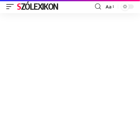
SZÓLEXIKON
Aa
Font
Resizer