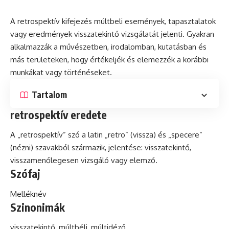
A retrospektív kifejezés múltbeli események, tapasztalatok
vagy eredmények visszatekintő vizsgálatát jelenti. Gyakran
alkalmazzák a művészetben, irodalomban, kutatásban és
más területeken, hogy értékeljék és elemezzék a korábbi
munkákat vagy történéseket.
Tartalom
retrospektív eredete
A „retrospektív” szó a
latin
„retro” (vissza) és „specere”
(nézni) szavakból származik, jelentése: visszatekintő,
visszamenőlegesen vizsgáló vagy elemző.
Szófaj
Melléknév
Szinonimák
visszatekintő, múltbéli, múltidéző