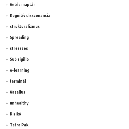
Vetési naptár
Kognitív disszonancia
strukturalizmus
Spreading
stresszes
Sub sigillo
e-learning
terminál
Vazallus
unhealthy
Rizikó
Tetra Pak