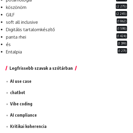
(2 275)
köszönöm
(2 245)
GILF
(1 862)
soft all inclusive
(1 598)
Digitális tartalomkészítő
(1 424)
panta rhei
(1 399)
és
(1 271)
Entalpia
Legfrissebb szavak a szótárban
AI use case
chatbot
Vibe coding
AI compliance
Kritikai koherencia