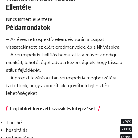
Ellentéte
Nincs ismert ellentéte.
Példamondatok
– Az éves retrospektív elemzés során a csapat
visszatekintett az elért eredményekre és a kihívásokra.
– A retrospektív kiállítás bemutatta a művész eddigi
munkáit, lehetőséget adva a közönségnek, hogy lássa a
stílus fejlődését.
– A
projekt
lezárása után retrospektív megbeszélést
tartottunk, hogy azonosítsuk a jövőbeli fejlesztési
lehetőségeket.
Legtöbbet keresett szavak és kifejezések
(2 999)
Touché
(2 880)
hospitálás
(2 466)
potamológia