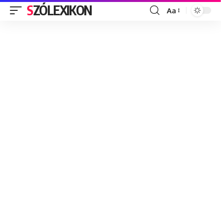
SZÓLEXIKON
Aa
Font
Resizer