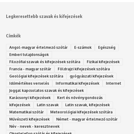
Legkeresettebb szavak és kifejezések
Címkék
Angol-magyar értelmező szótár
E-számok
Egészség
Emberi tulajdonságok
Filozófiai szavak és kifejezések szótára
Fizikai kifejezések
Francia - magyar szótár
Földrajzi kifejezések szótára
Geológiai kifejezések szótára
gyógyászati kifejezések
Időmértékes verselés
Informatikai kifejezések
Internet
Joggal kapcsolatos szavak és kifejezések
Karácsonyi kifejezések
Kert és növénygondozás
kifejezések
Latin szavak
Latin szavak, kifejezések
Matematikai szótár
Meteorológiai kifejezések szótára
Művészeti kifejezések
Német - magyar értelmező szótár
Név - nevek - keresztnevek
Okostelefon szótár és kifejezések