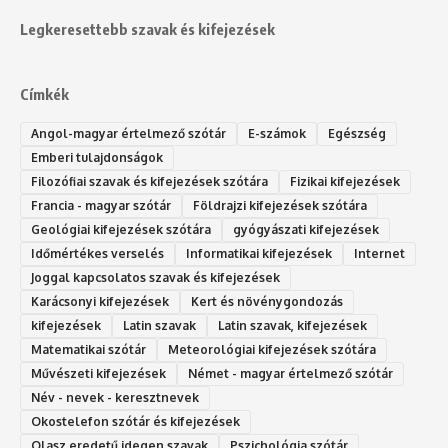
Legkeresettebb szavak és kifejezések
Címkék
Angol-magyar értelmező szótár
E-számok
Egészség
Emberi tulajdonságok
Filozófiai szavak és kifejezések szótára
Fizikai kifejezések
Francia - magyar szótár
Földrajzi kifejezések szótára
Geológiai kifejezések szótára
gyógyászati kifejezések
Időmértékes verselés
Informatikai kifejezések
Internet
Joggal kapcsolatos szavak és kifejezések
Karácsonyi kifejezések
Kert és növénygondozás
kifejezések
Latin szavak
Latin szavak, kifejezések
Matematikai szótár
Meteorológiai kifejezések szótára
Művészeti kifejezések
Német - magyar értelmező szótár
Név - nevek - keresztnevek
Okostelefon szótár és kifejezések
Olasz eredetű idegen szavak
Ps‮gólohciz‬ia s‮átóz‬r