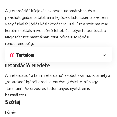
A „retardáció” kifejezés az orvostudományban és a
pszichológiában általában a fejlődés, különösen a szellemi
vagy
fizikai
fejlődés késlekedésére utal. Ezt a szót ma már
kerülni szokták, mivel sértő lehet, és helyette pontosabb
kifejezéseket használnak, mint például fejlődési
rendellenesség.
Tartalom
retardáció eredete
A „retardáció” a
latin
„retardatio” szóból származik, amely a
„retardare” igéből ered, jelentése „késleltetni” vagy
„lassítani”. Az orvosi és tudományos nyelvben is
használatos.
Szófaj
Főnév.