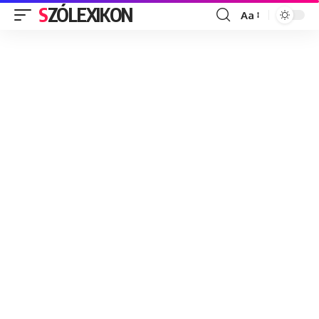
SZÓLEXIKON
Aa
Font
Resizer