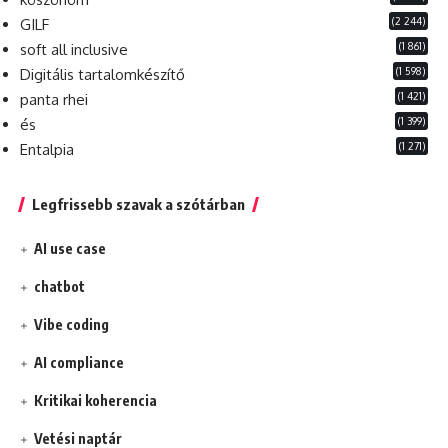
(2 244)
GILF
(1 861)
soft all inclusive
(1 598)
Digitális tartalomkészítő
(1 421)
panta rhei
(1 399)
és
(1 271)
Entalpia
Legfrissebb szavak a szótárban
AI use case
chatbot
Vibe coding
AI compliance
Kritikai koherencia
Vetési naptár