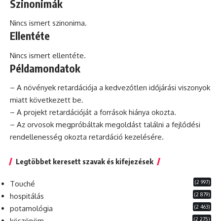
Szinonimák
Nincs ismert szinonima.
Ellentéte
Nincs ismert ellentéte.
Példamondatok
– A növények retardációja a kedvezőtlen időjárási viszonyok
miatt következett be.
– A
projekt
retardációját a források hiánya okozta.
– Az orvosok megpróbáltak megoldást találni a fejlődési
rendellenesség okozta retardáció kezelésére.
Legtöbbet keresett szavak és kifejezések
(2 997)
Touché
(2 879)
hospitálás
(2 463)
potamológia
(2 275)
köszönöm