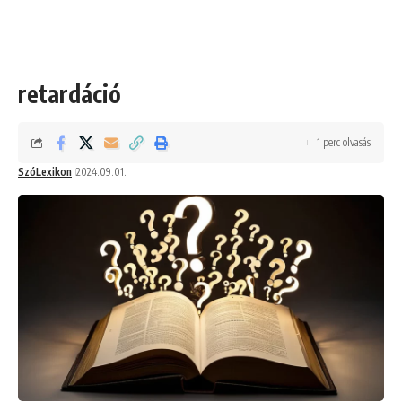
retardáció
1 perc olvasás
SzóLexikon
2024.09.01.