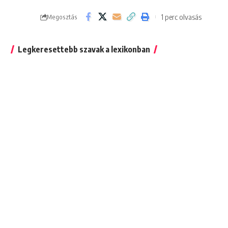
1 perc olvasás
Megosztás
Legkeresettebb szavak a lexikonban