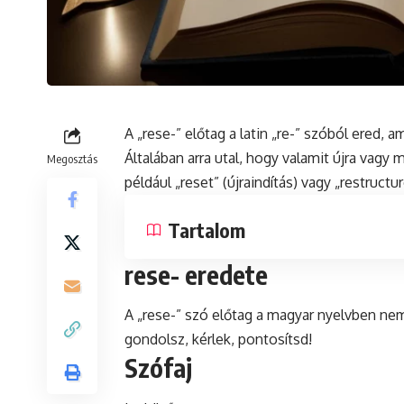
A „rese-” előtag a
latin
„re-” szóból ered, am
Általában arra utal, hogy valamit újra vag
Megosztás
például „reset” (újraindítás) vagy „restructur
Tartalom
rese- eredete
A „rese-” szó előtag a magyar nyelvben nem 
gondolsz,
kérlek
, pontosítsd!
Szófaj