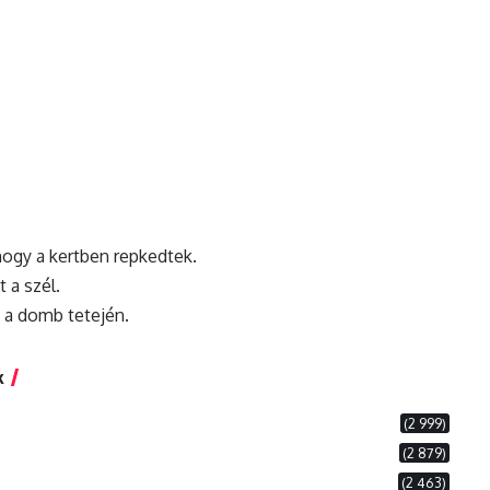
hogy a kertben repkedtek.
 a szél.
 a domb tetején.
k
(2 999)
(2 879)
(2 463)