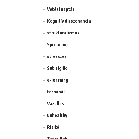
Vetési naptár
Kognitív disszonancia
strukturalizmus
Spreading
stresszes
Sub sigillo
e-learning
terminál
Vazallus
unhealthy
Rizikó
Tetra Pak