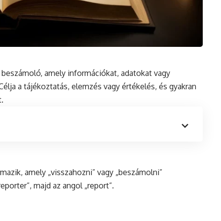
y
beszámoló
, amely információkat, adatokat vagy
Célja a
tájékoztatás
, elemzés vagy értékelés,
és
gyakran
.
rmazik, amely „visszahozni” vagy „beszámolni”
„reporter”, majd az angol „report”.