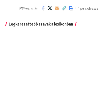
1 perc olvasás
Megosztás
Legkeresettebb szavak a lexikonban