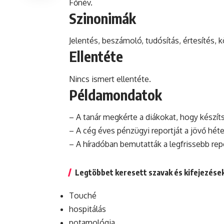
Főnév.
Szinonimák
Jelentés, beszámoló, tudósítás, értesítés, 
Ellentéte
Nincs ismert ellentéte.
Példamondatok
– A tanár megkérte a diákokat, hogy készíts
– A cég éves pénzügyi reportját a jövő hét
– A híradóban bemutatták a legfrissebb rep
Legtöbbet keresett szavak és kifejezése
Touché
hospitálás
potamológia