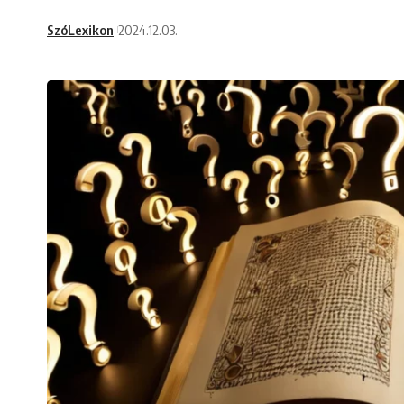
SzóLexikon
2024.12.03.