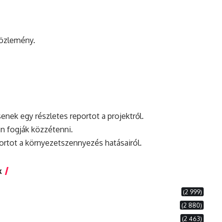
közlemény.
enek egy részletes reportot a projektről.
en fogják közzétenni.
ortot a környezetszennyezés hatásairól.
k
(2 999)
(2 880)
(2 463)