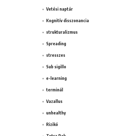
Vetési naptár
Kognitív disszonancia
strukturalizmus
Spreading
stresszes
Sub sigillo
e-learning
terminál
Vazallus
unhealthy
Rizikó
Tetra Pak