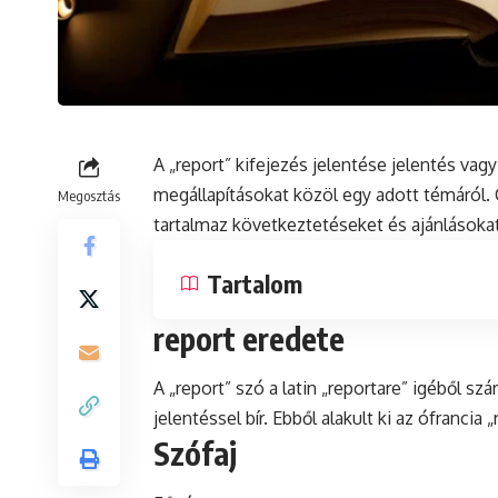
A „report” kifejezés jelentése jelentés vag
megállapításokat közöl egy adott témáról. 
Megosztás
tartalmaz következtetéseket és ajánlásokat
Tartalom
report eredete
A „report”
szó
a
latin
„reportare” igéből szá
jelentéssel bír. Ebből alakult ki az ófrancia 
Szófaj