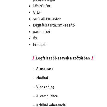
köszönöm
GILF
soft all inclusive
Digitális tartalomkészítő
panta rhei
és
Entalpia
Legfrissebb szavak a szótárban
AI use case
chatbot
Vibe coding
AI compliance
Kritikai koherencia