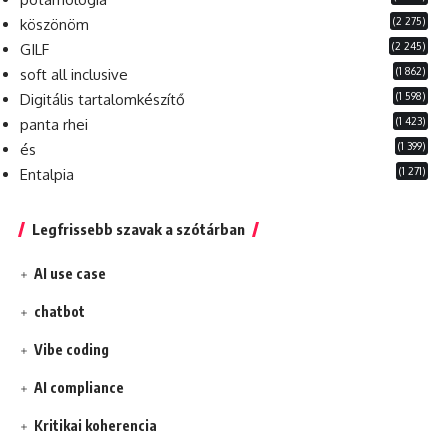
(2 275)
köszönöm
(2 245)
GILF
(1 862)
soft all inclusive
(1 598)
Digitális tartalomkészítő
(1 423)
panta rhei
(1 399)
és
(1 271)
Entalpia
Legfrissebb szavak a szótárban
AI use case
chatbot
Vibe coding
AI compliance
Kritikai koherencia