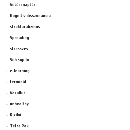
Vetési naptár
Kognitív disszonancia
strukturalizmus
Spreading
stresszes
Sub sigillo
e-learning
terminál
Vazallus
unhealthy
Rizikó
Tetra Pak