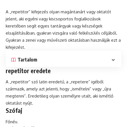
A „repetitor” kifejezés olyan magántanárt vagy oktatót
jelent, aki egyéni vagy kiscsoportos foglalkozások
keretében segít egyes tantárgyak vagy készségek
elsajátításában, gyakran vizsgára való felkészülés céljából.
Gyakran a zenei vagy művészeti oktatásban használják ezt a
kifejezést.
Tartalom
repetitor eredete
A „repetitor”
szó
latin
eredetű, a „repetere” igéből
származik, amely azt jelenti, hogy „ismételni” vagy „újra
megtenni”. Eredetileg olyan személyre utalt, aki ismétlő
oktatást nyújt.
Szófaj
Főnév.