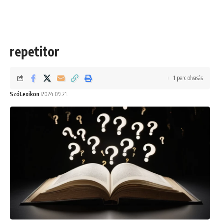
repetitor
1 perc olvasás
SzóLexikon
2024.09.21.