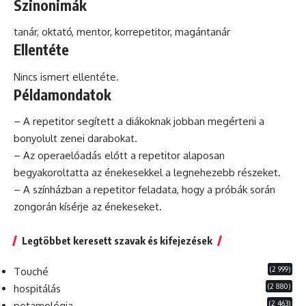
Szinonimák
tanár, oktató,
mentor
,
korrepetitor
, magántanár
Ellentéte
Nincs ismert ellentéte.
Példamondatok
– A repetitor segített a diákoknak jobban megérteni a
bonyolult zenei darabokat.
– Az operaelőadás előtt a repetitor alaposan
begyakoroltatta az énekesekkel a legnehezebb részeket.
– A színházban a repetitor feladata, hogy a próbák során
zongorán kísérje az énekeseket.
Legtöbbet keresett szavak és kifejezések
(2 999)
Touché
(2 880)
hospitálás
(2 463)
potamológia