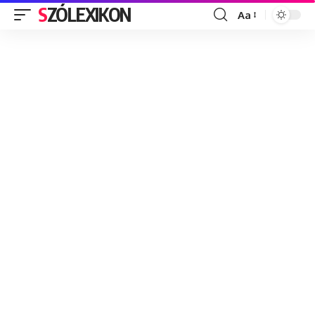
SZÓLEXIKON
Aa
Font
Resizer