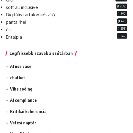
(1 858)
soft all inclusive
(1 597)
Digitális tartalomkészítő
(1 421)
panta rhei
(1 398)
és
(1 269)
Entalpia
Legfrissebb szavak a szótárban
AI use case
chatbot
Vibe coding
AI compliance
Kritikai koherencia
Vetési naptár