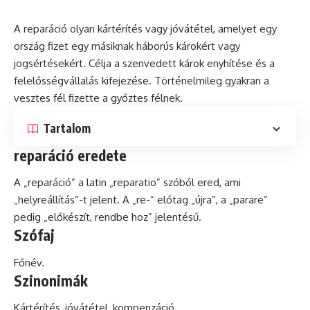
A
reparáció
olyan kártérítés vagy jóvátétel, amelyet egy
ország fizet egy másiknak háborús károkért vagy
jogsértésekért. Célja a szenvedett károk enyhítése
és
a
felelősségvállalás kifejezése. Történelmileg gyakran a
vesztes fél fizette a győztes félnek.
Tartalom
reparáció eredete
A „reparáció” a
latin
„reparatio” szóból ered, ami
„helyreállítás”-t jelent. A „re-” előtag „újra”, a „parare”
pedig „előkészít, rendbe hoz” jelentésű.
Szófaj
Főnév.
Szinonimák
Kártérítés, jóvátétel,
kompenzáció
.