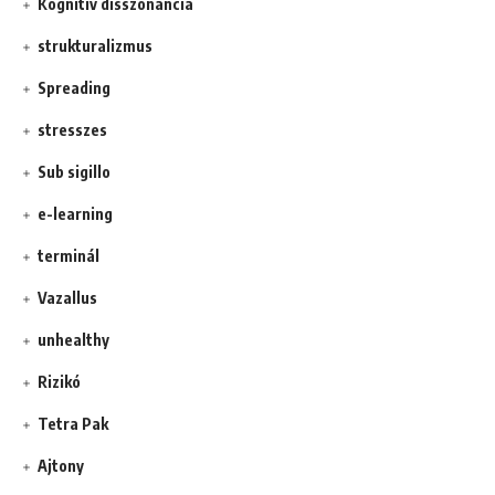
Kognitív disszonancia
strukturalizmus
Spreading
stresszes
Sub sigillo
e-learning
terminál
Vazallus
unhealthy
Rizikó
Tetra Pak
Ajtony