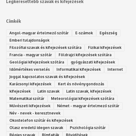
Legkeresettebb szavak és kifejezések
Címkék
Angol-magyar értelmező szótár
E-számok
Egészség
Emberi tulajdonságok
Filozófiai szavak és kifejezések szótára
Fizikai kifejezések
Francia - magyar szótár
Földrajzi kifejezések szótára
Geológiai kifejezések szótára
gyógyászati kifejezések
Időmértékes verselés
Informatikai kifejezések
Internet
Joggal kapcsolatos szavak és kifejezések
Karácsonyi kifejezések
Kert és növénygondozás
kifejezések
Latin szavak
Latin szavak, kifejezések
Matematikai szótár
Meteorológiai kifejezések szótára
Művészeti kifejezések
Német - magyar értelmező szótár
Név - nevek - keresztnevek
Okostelefon szótár és kifejezések
Olasz eredetű idegen szavak
Ps‮gólohciz‬ia s‮átóz‬r
Régies szavak
Rímfajták
Rövidítések