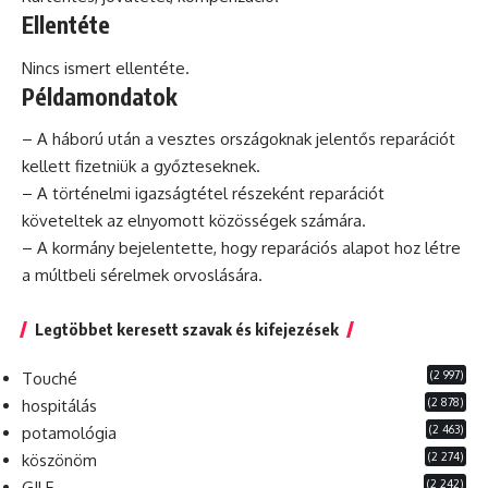
Ellentéte
Nincs ismert ellentéte.
Példamondatok
– A háború után a vesztes országoknak jelentős reparációt
kellett fizetniük a győzteseknek.
– A történelmi igazságtétel részeként reparációt
követeltek az elnyomott közösségek számára.
– A kormány bejelentette, hogy reparációs alapot hoz létre
a múltbeli sérelmek orvoslására.
Legtöbbet keresett szavak és kifejezések
(2 997)
Touché
(2 878)
hospitálás
(2 463)
potamológia
(2 274)
köszönöm
(2 242)
GILF