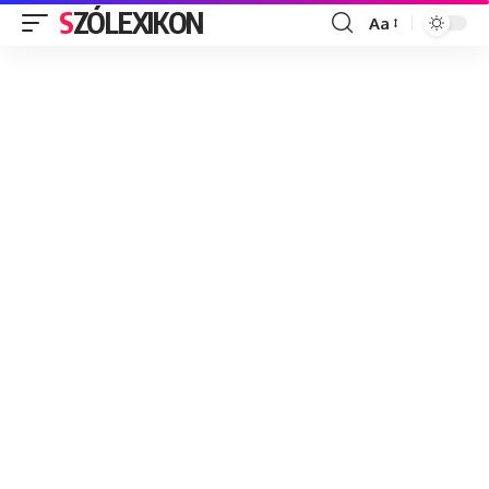
SZÓLEXIKON
Aa
Font
Resizer