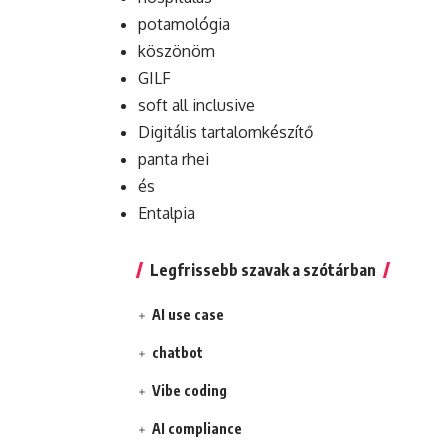
potamológia
köszönöm
GILF
soft all inclusive
Digitális tartalomkészítő
panta rhei
és
Entalpia
Legfrissebb szavak a szótárban
AI use case
chatbot
Vibe coding
AI compliance