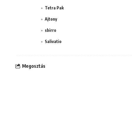
Tetra Pak
Ajtony
sbirro
Salivatio
Megosztás