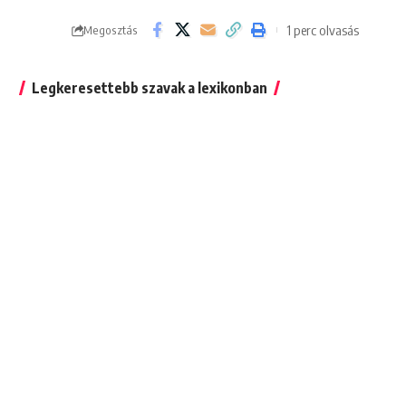
1 perc olvasás
Megosztás
Legkeresettebb szavak a lexikonban