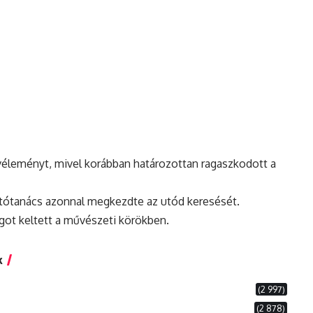
véleményt, mivel korábban határozottan ragaszkodott a
atótanács azonnal megkezdte az utód keresését.
angot keltett a művészeti körökben.
k
(2 997)
(2 878)