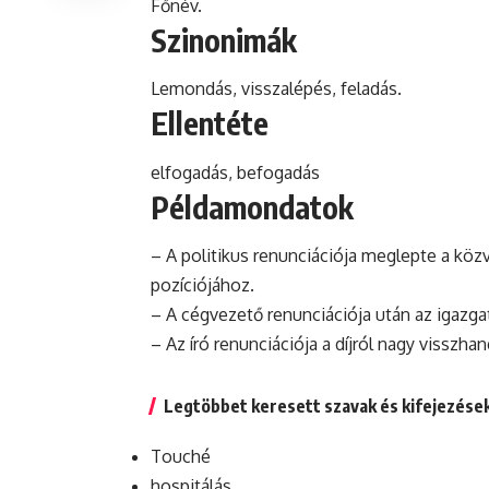
Főnév.
Szinonimák
Lemondás, visszalépés, feladás.
Ellentéte
elfogadás, befogadás
Példamondatok
– A
politikus
renunciációja meglepte a köz
pozíciójához.
– A cégvezető renunciációja után az igazg
– Az író renunciációja a díjról nagy visszh
Legtöbbet keresett szavak és kifejezése
Touché
hospitálás