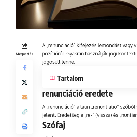
A „renunciáció” kifejezés lemondást vagy vi
pozícióról. Gyakran használják jogi
kontext
Megosztás
jogosult lenne.
Tartalom
renunciáció eredete
A „renunciáció” a
latin
„renuntiatio” szóból 
jelent. Eredetileg a „re-” (vissza)
és
„nuntiar
Szófaj