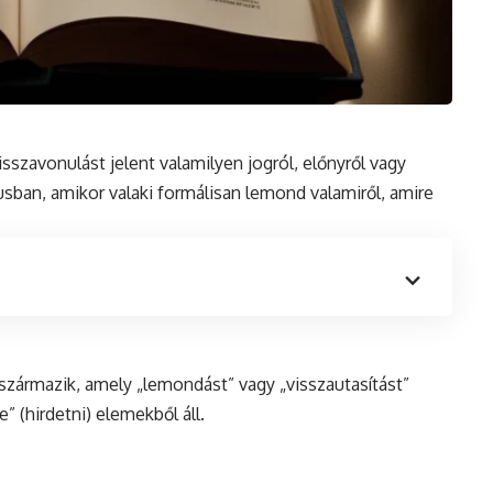
sszavonulást jelent valamilyen jogról, előnyről vagy
usban
, amikor valaki formálisan lemond valamiről, amire
származik, amely „lemondást” vagy „visszautasítást”
e” (hirdetni) elemekből áll.