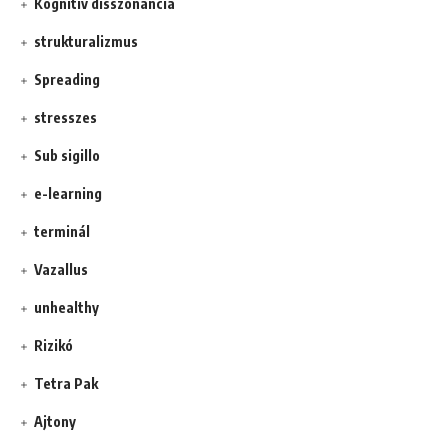
Kognitív disszonancia
strukturalizmus
Spreading
stresszes
Sub sigillo
e-learning
terminál
Vazallus
unhealthy
Rizikó
Tetra Pak
Ajtony