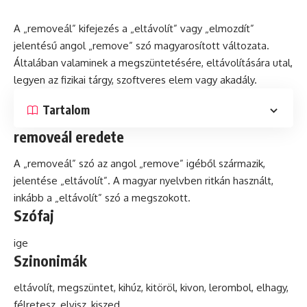
A „removeál” kifejezés a „eltávolít” vagy „elmozdít”
jelentésű angol „remove”
szó
magyarosított változata.
Általában valaminek a megszüntetésére, eltávolítására utal,
legyen az
fizikai
tárgy, szoftveres elem vagy
akadály
.
Tartalom
removeál eredete
A „removeál” szó az angol „remove” igéből származik,
jelentése „eltávolít”. A magyar nyelvben ritkán használt,
inkább a „eltávolít” szó a megszokott.
Szófaj
ige
Szinonimák
eltávolít, megszüntet, kihúz, kitöröl, kivon, lerombol, elhagy,
félretesz, elvisz, kiszed