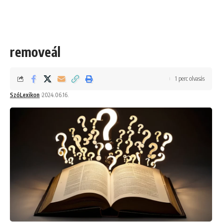
removeál
1 perc olvasás
SzóLexikon
2024.06.16.