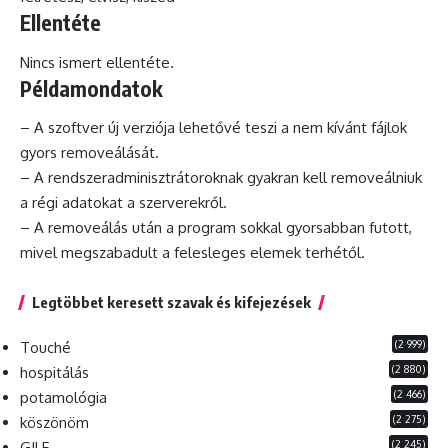
Ellentéte
Nincs ismert ellentéte.
Példamondatok
– A
szoftver
új verziója lehetővé teszi a nem kívánt fájlok
gyors removeálását.
– A rendszeradminisztrátoroknak gyakran kell removeálniuk
a régi adatokat a szerverekről.
– A removeálás után a
program
sokkal gyorsabban futott,
mivel megszabadult a felesleges elemek terhétől.
Legtöbbet keresett szavak és kifejezések
(2 999)
Touché
(2 880)
hospitálás
(2 466)
potamológia
(2 275)
köszönöm
(2 245)
GILF