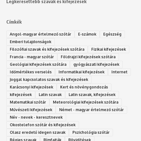
Legkeresettebb szavak és kifejezések
Címkék
Angol-magyar értelmező szótár
E-számok
Egészség
Emberi tulajdonságok
Filozófiai szavak és kifejezések szótára
Fizikai kifejezések
Francia - magyar szótár
Földrajzi kifejezések szótára
Geológiai kifejezések szótára
gyógyászati kifejezések
Időmértékes verselés
Informatikai kifejezések
Internet
Joggal kapcsolatos szavak és kifejezések
Karácsonyi kifejezések
Kert és növénygondozás
kifejezések
Latin szavak
Latin szavak, kifejezések
Matematikai szótár
Meteorológiai kifejezések szótára
Művészeti kifejezések
Német - magyar értelmező szótár
Név - nevek - keresztnevek
Okostelefon szótár és kifejezések
Olasz eredetű idegen szavak
Ps‮gólohciz‬ia s‮átóz‬r
Régies szavak
Rímfajták
Rövidítések