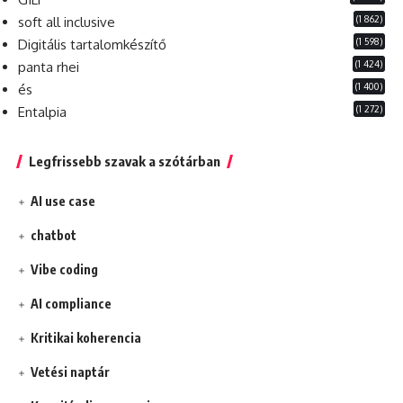
(1 862)
soft all inclusive
(1 598)
Digitális tartalomkészítő
(1 424)
panta rhei
(1 400)
és
(1 272)
Entalpia
Legfrissebb szavak a szótárban
AI use case
chatbot
Vibe coding
AI compliance
Kritikai koherencia
Vetési naptár