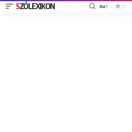
SZÓLEXIKON
Aa
Font
Resizer