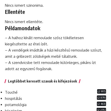
Nincs ismert szinonima.
Ellentéte
Nincs ismert ellentéte.
Példamondatok
– A halhoz kínált remoulade szósz tökéletesen
kiegészítette az étel ízét.
– A vendégek imádták a házi készítésű remoulade szószt,
amit a grillezett zöldségek mellé tálaltunk.
– A szendvicsbe tett remoulade különleges, pikáns ízt
adott az egyszerű fogásnak.
Legtöbbet keresett szavak és kifejezések
(2 997)
Touché
(2 879)
hospitálás
(2 463)
potamológia
(2 275)
köszönöm