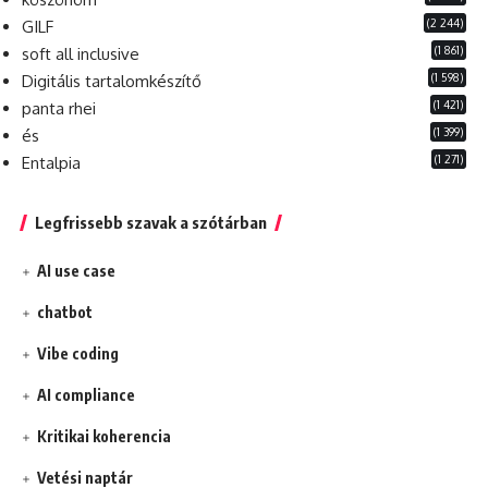
(2 244)
GILF
(1 861)
soft all inclusive
(1 598)
Digitális tartalomkészítő
(1 421)
panta rhei
(1 399)
és
(1 271)
Entalpia
Legfrissebb szavak a szótárban
AI use case
chatbot
Vibe coding
AI compliance
Kritikai koherencia
Vetési naptár