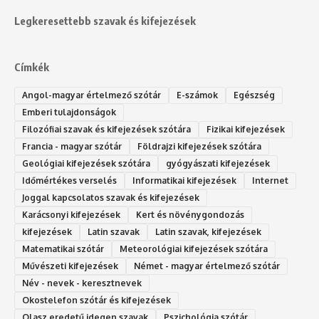
Legkeresettebb szavak és kifejezések
Címkék
Angol-magyar értelmező szótár
E-számok
Egészség
Emberi tulajdonságok
Filozófiai szavak és kifejezések szótára
Fizikai kifejezések
Francia - magyar szótár
Földrajzi kifejezések szótára
Geológiai kifejezések szótára
gyógyászati kifejezések
Időmértékes verselés
Informatikai kifejezések
Internet
Joggal kapcsolatos szavak és kifejezések
Karácsonyi kifejezések
Kert és növénygondozás
kifejezések
Latin szavak
Latin szavak, kifejezések
Matematikai szótár
Meteorológiai kifejezések szótára
Művészeti kifejezések
Német - magyar értelmező szótár
Név - nevek - keresztnevek
Okostelefon szótár és kifejezések
Olasz eredetű idegen szavak
Ps‮gólohciz‬ia s‮átóz‬r