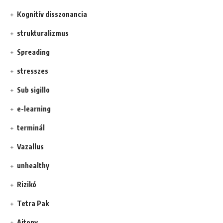
Kognitív disszonancia
strukturalizmus
Spreading
stresszes
Sub sigillo
e-learning
terminál
Vazallus
unhealthy
Rizikó
Tetra Pak
Ajtony