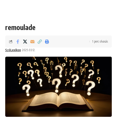
remoulade
1 perc olvasás
SzóLexikon
2025.03.12.