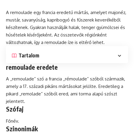
A remoulade egy francia eredetű mártás, amelyet
majonéz
,
mustár, savanyúság, kapribogyó és fűszerek keverékéből
készítenek. Gyakran használják halak, tenger gyümölcsei és
húsételek kísérőjeként. Az összetevők régiónként
változhatnak, így a remoulade íze is eltérő lehet.
Tartalom
remoulade eredete
A „remoulade” szó a francia „rémoulade” szóból származik,
amely a 17. századi pikáns mártásokat jelölte. Eredetileg a
pikard „remolade” szóból ered, ami torma alapú szószt
jelentett.
Szófaj
Főnév.
Szinonimák