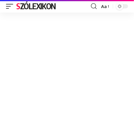
SZÓLEXIKON
Aa
Font
Resizer