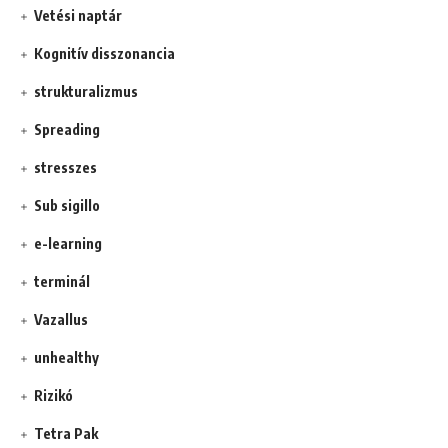
Vetési naptár
Kognitív disszonancia
strukturalizmus
Spreading
stresszes
Sub sigillo
e-learning
terminál
Vazallus
unhealthy
Rizikó
Tetra Pak