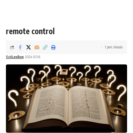
remote control
1 perc olvasás
SzóLexikon
2024.03.16.