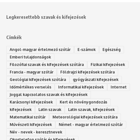
Legkeresettebb szavak és kifejezések
Címkék
Angol-magyar értelmező szótár
E-számok
Egészség
Emberi tulajdonságok
Filozófiai szavak és kifejezések szótára
Fizikai kifejezések
Francia - magyar szótár
Földrajzi kifejezések szótára
Geológiai kifejezések szótára
gyógyászati kifejezések
Időmértékes verselés
Informatikai kifejezések
Internet
Joggal kapcsolatos szavak és kifejezések
Karácsonyi kifejezések
Kert és növénygondozás
kifejezések
Latin szavak
Latin szavak, kifejezések
Matematikai szótár
Meteorológiai kifejezések szótára
Művészeti kifejezések
Német - magyar értelmező szótár
Név - nevek - keresztnevek
Okostelefon szótár és kifejezések