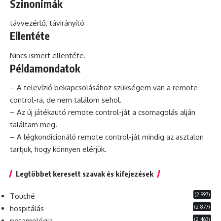
Szinonimák
távvezérlő, távirányító
Ellentéte
Nincs ismert ellentéte.
Példamondatok
– A televízió bekapcsolásához szükségem van a remote
control-ra, de nem találom sehol.
– Az új játékautó remote control-ját a csomagolás alján
találtam meg.
– A légkondicionáló remote control-ját mindig az asztalon
tartjuk, hogy könnyen elérjük.
Legtöbbet keresett szavak és kifejezések
(2 997)
Touché
(2 877)
hospitálás
(2 463)
potamológia