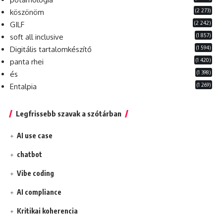
(2 273)
köszönöm
(2 242)
GILF
(1 857)
soft all inclusive
(1 594)
Digitális tartalomkészítő
(1 420)
panta rhei
(1 398)
és
(1 269)
Entalpia
Legfrissebb szavak a szótárban
AI use case
chatbot
Vibe coding
AI compliance
Kritikai koherencia