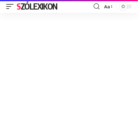
SZÓLEXIKON
Aa
Font
Resizer