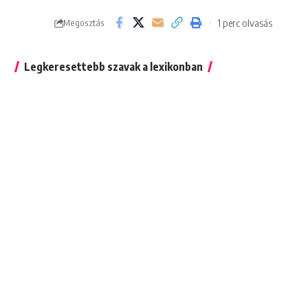
1 perc olvasás
Megosztás
Legkeresettebb szavak a lexikonban