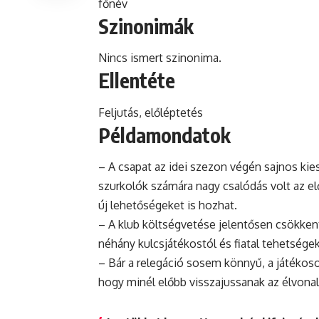
főnév
Szinonimák
Nincs ismert szinonima.
Ellentéte
Feljutás, előléptetés
Példamondatok
– A csapat az idei szezon végén sajnos kies
szurkolók számára nagy csalódás volt az el
új lehetőségeket is hozhat.
– A
klub
költségvetése jelentősen csökkent 
néhány kulcsjátékostól és fiatal tehetségek
– Bár a relegáció sosem könnyű, a játékoso
hogy minél előbb visszajussanak az élvonal