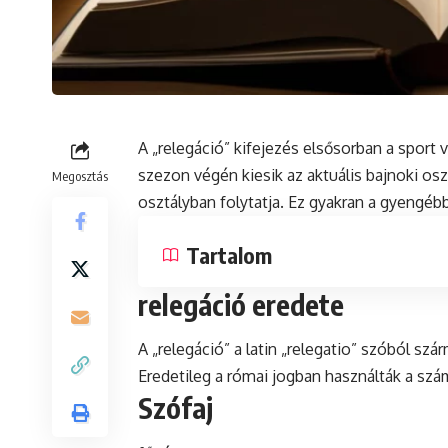
A „relegáció” kifejezés elsősorban a sport v
szezon végén kiesik az aktuális bajnoki o
Megosztás
osztályban folytatja. Ez gyakran a gyengé
Tartalom
relegáció eredete
A „relegáció” a
latin
„relegatio” szóból szár
Eredetileg a római jogban használták a sz
Szófaj