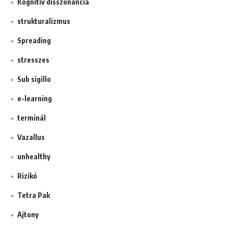
Kognitív disszonancia
strukturalizmus
Spreading
stresszes
Sub sigillo
e-learning
terminál
Vazallus
unhealthy
Rizikó
Tetra Pak
Ajtony