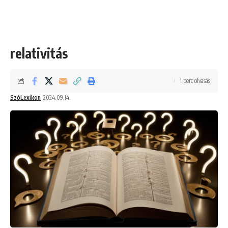
relativitás
1 perc olvasás
SzóLexikon
2024.09.14.