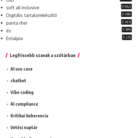
(1 862)
soft all inclusive
(1 598)
Digitális tartalomkészítő
(1 423)
panta rhei
(1 399)
és
(1 271)
Entalpia
Legfrissebb szavak a szótárban
AI use case
chatbot
Vibe coding
AI compliance
Kritikai koherencia
Vetési naptár