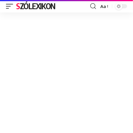
SZÓLEXIKON
Aa
Font
Resizer