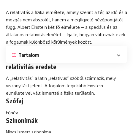
A relativitás a
fizika
elmélete, amely szerint a tér, az idő és a
mozgás nem abszolút, hanem a megfigyelő nézőpontjától
függ. Albert Einstein két fő elmélete – a speciális és az
általános relativitáselmélet – írja le, hogyan változnak ezek
a fogalmak különböző körülmények között.
Tartalom
relativitás eredete
A „relativitás” a
latin
„relativus” szóból származik, mely
viszonyítást jelent. A fogalom leginkább Einstein
elméleteivel vált ismertté a fizika területén.
Szófaj
Főnév.
Szinonimák
Nincs ismert szinonima.