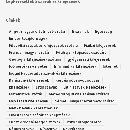
Legkeresettebb szavak és kifejezések
Címkék
Angol-magyar értelmező szótár
E-számok
Egészség
Emberi tulajdonságok
Filozófiai szavak és kifejezések szótára
Fizikai kifejezések
Francia - magyar szótár
Földrajzi kifejezések szótára
Geológiai kifejezések szótára
gyógyászati kifejezések
Időmértékes verselés
Informatikai kifejezések
Internet
Joggal kapcsolatos szavak és kifejezések
Karácsonyi kifejezések
Kert és növénygondozás
kifejezések
Latin szavak
Latin szavak, kifejezések
Matematikai szótár
Meteorológiai kifejezések szótára
Művészeti kifejezések
Német - magyar értelmező szótár
Név - nevek - keresztnevek
Okostelefon szótár és kifejezések
Olasz eredetű idegen szavak
Ps‮gólohciz‬ia s‮átóz‬r
Régies szavak
Rímfajták
Rövidítések