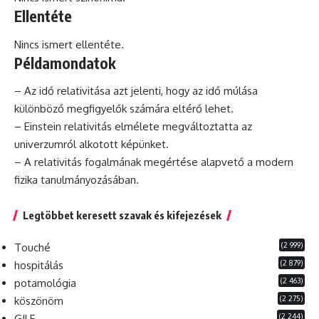
Ellentéte
Nincs ismert ellentéte.
Példamondatok
– Az idő relativitása azt jelenti, hogy az idő múlása
különböző megfigyelők számára eltérő lehet.
– Einstein relativitás elmélete megváltoztatta az
univerzumról alkotott képünket.
– A relativitás fogalmának megértése alapvető a modern
fizika tanulmányozásában.
Legtöbbet keresett szavak és kifejezések
(2 999)
Touché
(2 879)
hospitálás
(2 463)
potamológia
(2 275)
köszönöm
(2 244)
GILF