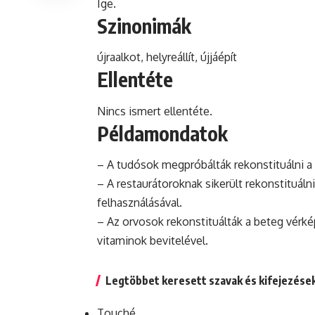
Ige.
Szinonimák
újraalkot, helyreállít, újjáépít
Ellentéte
Nincs ismert ellentéte.
Példamondatok
– A tudósok megpróbálták rekonstituálni a k
– A restaurátoroknak sikerült rekonstituáln
felhasználásával.
– Az orvosok rekonstituálták a beteg vérké
vitaminok bevitelével.
Legtöbbet keresett szavak és kifejezése
Touché