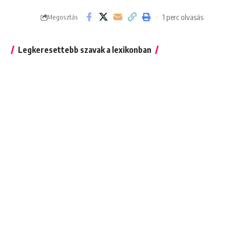
1 perc olvasás
Megosztás
Legkeresettebb szavak a lexikonban