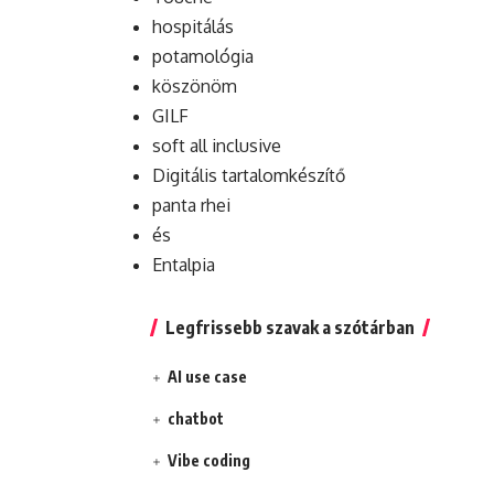
hospitálás
potamológia
köszönöm
GILF
soft all inclusive
Digitális tartalomkészítő
panta rhei
és
Entalpia
Legfrissebb szavak a szótárban
AI use case
chatbot
Vibe coding