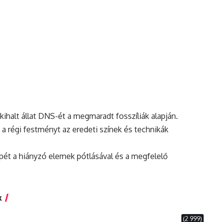
ihalt állat DNS-ét a megmaradt fosszíliák alapján.
i a régi festményt az eredeti színek és technikák
pét a hiányzó elemek pótlásával és a megfelelő
k
(2 999)