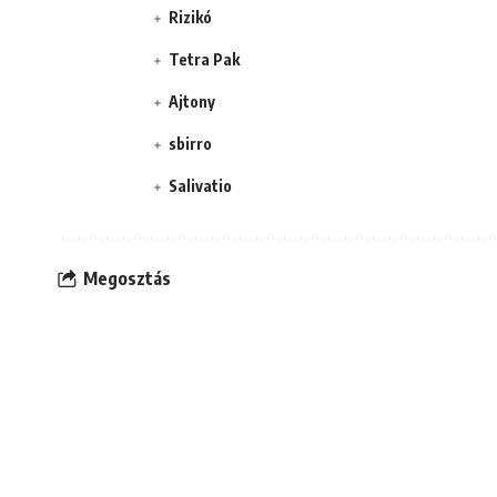
Rizikó
Tetra Pak
Ajtony
sbirro
Salivatio
Megosztás