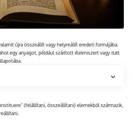
valamit újra összeállít vagy helyreállít eredeti formájába.
ol egy anyagot, például szárított élelmiszert vagy italt
állapotába.
nstituere” (felállítani, összeállítani) elemekből származik,
eállítani.