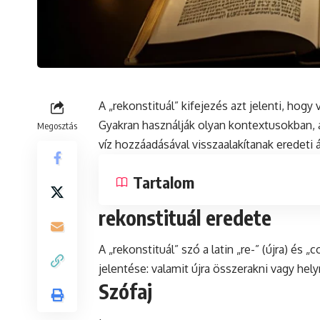
A „rekonstituál” kifejezés azt jelenti, hogy 
Gyakran használják olyan kontextusokban, ah
Megosztás
víz hozzáadásával visszaalakítanak eredeti 
Tartalom
rekonstituál eredete
A „rekonstituál”
szó
a
latin
„re-” (újra)
és
„co
jelentése: valamit újra összerakni vagy helyr
Szófaj