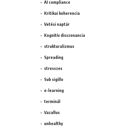
AI compliance
Kritikai koherencia
Vetési naptár
Kognitív disszonancia
strukturalizmus
Spreading
stresszes
Sub sigillo
e-learning
terminál
Vazallus
unhealthy